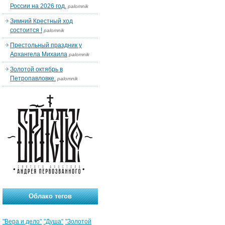
России на 2026 год.
palomnik
Зимний Крестный ход
состоится !
palomnik
Престольный праздник у
Архангела Михаила
palomnik
Золотой октябрь в
Петропавловке.
palomnik
Облако тегов
"Вера и дело"
"Душа"
"Золотой