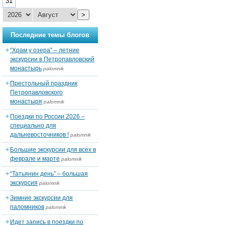
31
>
Последние темы блогов
“Храм у озера” – летние
экскурсии в Петропавловский
монастырь
palomnik
Престольный праздник
Петропавловского
монастыря
palomnik
Поездки по России 2026 –
специально для
дальневосточников !
palomnik
Большие экскурсии для всех в
феврале и марте
palomnik
“Татьянин день” – большая
экскурсия
palomnik
Зимние экскурсии для
паломников
palomnik
Идет запись в поездки по