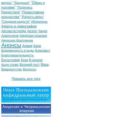
"Образ и
витязь"
"Ландыши"
подобие"
"Поделись
Рождеством"
"Православная
инициатива"
"Радость веры"
"Синдром радости"
Аборигены
Аборты и демография
Автокатастрофа
Аксиос
Акция
Алкоголизм
Амурская епархия
Амурское благочиние
Анонсы
Армия
Бари
Беременность и роды
Благовест
Благотворительность
Богословие
Брак
В начале
Вера
было слово
Великий пост
Викариатство
Вопросы
Показать все теги