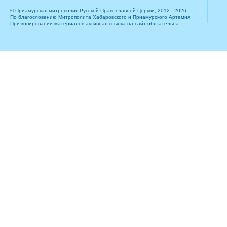
© Приамурская митрополия Русской Православной Церкви, 2012 - 2026
По благословению Митрополита Хабаровского и Приамурского Артемия.
При копировании материалов активная ссылка на сайт обязательна.