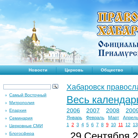
Новости
Церковь
Общество
Хабаровск правосл
Самый Восточный
Весь календар
Митрополия
2006
2007
2008
200
Епархия
Январь
Февраль
Март
Апрел
Семинария
1
2
3
4
5
6
7
8
9
10
11
12
13
Церковные СМИ
29 Сентября 2
Блогосфера