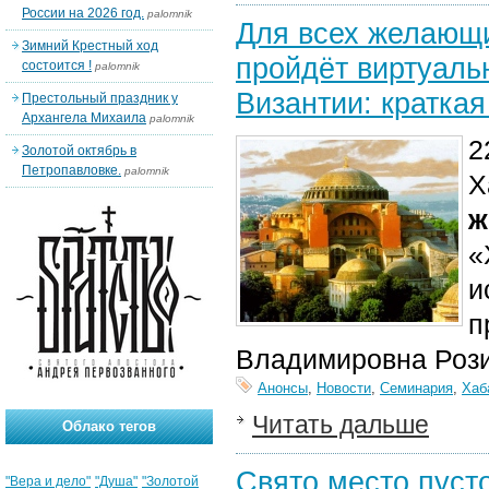
России на 2026 год.
palomnik
Для всех желающи
Зимний Крестный ход
пройдёт виртуаль
состоится !
palomnik
Византии: кратка
Престольный праздник у
Архангела Михаила
palomnik
2
Золотой октябрь в
Петропавловке.
palomnik
Х
ж
«
и
п
Владимировна Рози
Анонсы
,
Новости
,
Семинария
,
Хаб
Читать дальше
Облако тегов
Свято место пуст
"Вера и дело"
"Душа"
"Золотой