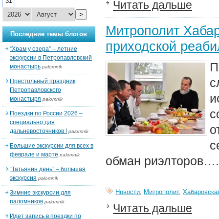
31
Читать дальше
>
Митрополит Хабар
Последние темы блогов
приходской реаб
“Храм у озера” – летние
экскурсии в Петропавловский
П
монастырь
palomnik
с
Престольный праздник
Петропавловского
и
монастыря
palomnik
с
Поездки по России 2026 –
специально для
о
дальневосточников !
palomnik
с
Большие экскурсии для всех в
феврале и марте
palomnik
обман риэлторов….
“Татьянин день” – большая
экскурсия
palomnik
Новости
,
Митрополит
,
Хабаровска
Зимние экскурсии для
паломников
palomnik
Читать дальше
Идет запись в поездки по