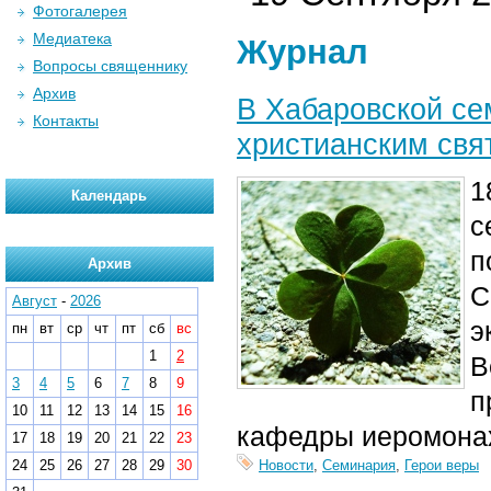
Фотогалерея
Медиатека
Журнал
Вопросы священнику
Архив
В Хабаровской се
Контакты
христианским св
1
Календарь
с
п
Архив
С
Август
-
2026
э
пн
вт
ср
чт
пт
сб
вс
1
2
В
3
4
5
6
7
8
9
п
10
11
12
13
14
15
16
кафедры иеромонах
17
18
19
20
21
22
23
24
25
26
27
28
29
30
Новости
,
Семинария
,
Герои веры