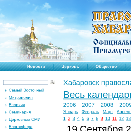
Новости
Церковь
Общество
Хабаровск правосл
Самый Восточный
Весь календар
Митрополия
2006
2007
2008
200
Епархия
Январь
Февраль
Март
Апрел
Семинария
1
2
3
4
5
6
7
8
9
10
11
12
13
Церковные СМИ
19 Сентября 2
Блогосфера