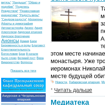
"Образ и
витязь"
"Ландыши"
подобие"
"Поделись
Т
Рождеством"
"Православная
м
инициатива"
"Радость веры"
"Синдром радости"
Аборигены
з
Аборты и демография
Автокатастрофа
Аксиос
Акция
п
Алкоголизм
Амурская епархия
Амурское благочиние
А
Анонсы
Армия
Бари
т
Беременность и роды
Благовест
Благотворительность
этом месте начинае
Богословие
Брак
В начале
Вера
было слово
Великий пост
монастыря. Уже тр
Викариатство
Вопросы
иеромонах Николай
Показать все теги
месте будущей оби
Новости
,
Хабаровская епархия
,
Мо
Читать дальше
Медиатека