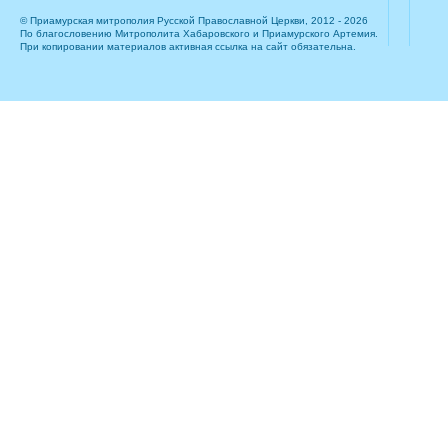
© Приамурская митрополия Русской Православной Церкви, 2012 - 2026
По благословению Митрополита Хабаровского и Приамурского Артемия.
При копировании материалов активная ссылка на сайт обязательна.