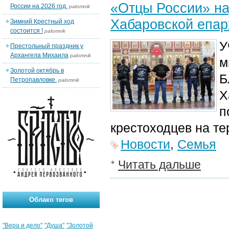
«Отцы России» на
России на 2026 год.
palomnik
Хабаровской епар
Зимний Крестный ход
состоится !
palomnik
У
Престольный праздник у
Архангела Михаила
palomnik
м
Золотой октябрь в
Б
Петропавловке.
palomnik
Х
п
крестоходцев на те
Новости
,
Семья
Читать дальше
Облако тегов
"Вера и дело"
"Душа"
"Золотой