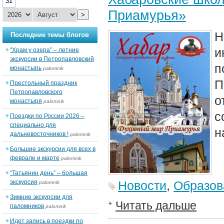
31
Приамурья»
>
Н
Последние темы блогов
и
“Храм у озера” – летние
экскурсии в Петропавловский
п
монастырь
palomnik
П
Престольный праздник
Петропавловского
о
монастыря
palomnik
с
Поездки по России 2026 –
специально для
н
дальневосточников !
palomnik
Большие экскурсии для всех в
феврале и марте
palomnik
“Татьянин день” – большая
экскурсия
Новости
,
Образов
palomnik
Зимние экскурсии для
Читать дальше
паломников
palomnik
Идет запись в поездки по