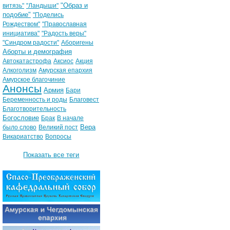
"Образ и
витязь"
"Ландыши"
подобие"
"Поделись
Рождеством"
"Православная
инициатива"
"Радость веры"
"Синдром радости"
Аборигены
Аборты и демография
Автокатастрофа
Аксиос
Акция
Алкоголизм
Амурская епархия
Амурское благочиние
Анонсы
Армия
Бари
Беременность и роды
Благовест
Благотворительность
Богословие
Брак
В начале
Вера
было слово
Великий пост
Викариатство
Вопросы
Показать все теги