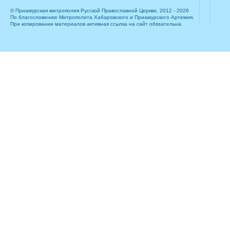
© Приамурская митрополия Русской Православной Церкви, 2012 - 2026
По благословению Митрополита Хабаровского и Приамурского Артемия.
При копировании материалов активная ссылка на сайт обязательна.