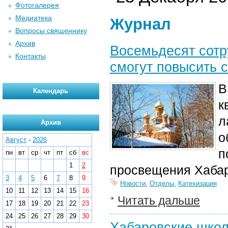
Фотогалерея
Медиатека
Журнал
Вопросы священнику
Архив
Восемьдесят сотр
Контакты
смогут повысить 
В
Календарь
к
л
Архив
о
Август
-
2026
п
пн
вт
ср
чт
пт
сб
вс
1
2
просвещения Хабар
3
4
5
6
7
8
9
Новости
,
Отделы
,
Катехизация
10
11
12
13
14
15
16
Читать дальше
17
18
19
20
21
22
23
24
25
26
27
28
29
30
Хабаровские школ