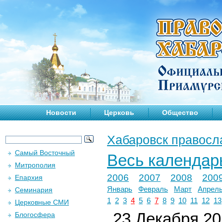
Новости
Церковь
Общество
Хабаровск правосл
Самый Восточный
Весь календар
Митрополия
2006
2007
2008
200
Епархия
Январь
Февраль
Март
Апрел
Семинария
1
2
3
4
5
6
7
8
9
10
11
12
13
Церковные СМИ
23 Декабря 201
Блогосфера