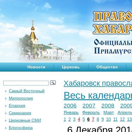
Новости
Церковь
Общество
Хабаровск правосл
Самый Восточный
Весь календар
Митрополия
2006
2007
2008
200
Епархия
Январь
Февраль
Март
Апрел
Семинария
1
2
3
4
5
6
7
8
9
10
11
12
13
Церковные СМИ
6 Декабря 2014
Блогосфера