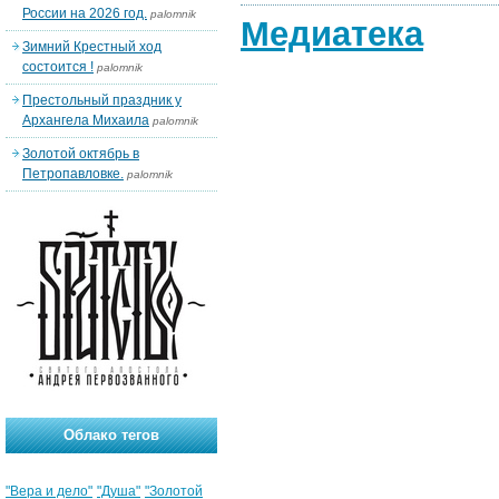
России на 2026 год.
palomnik
Медиатека
Зимний Крестный ход
состоится !
palomnik
Престольный праздник у
Архангела Михаила
palomnik
Золотой октябрь в
Петропавловке.
palomnik
Облако тегов
"Вера и дело"
"Душа"
"Золотой