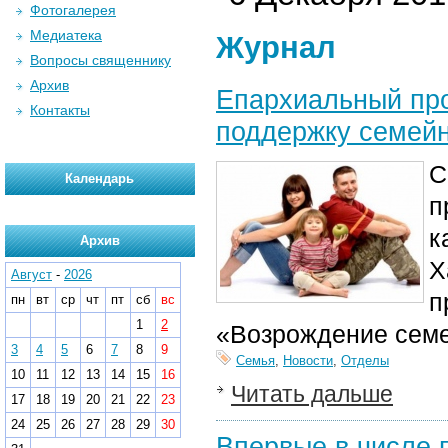
Фотогалерея
Медиатека
Журнал
Вопросы священнику
Архив
Епархиальный про
Контакты
поддержку семей
С
Календарь
п
к
Архив
Х
Август
-
2026
п
пн
вт
ср
чт
пт
сб
вс
1
2
«Возрождение семе
3
4
5
6
7
8
9
Семья
,
Новости
,
Отделы
10
11
12
13
14
15
16
Читать дальше
17
18
19
20
21
22
23
24
25
26
27
28
29
30
Впервые в числе 