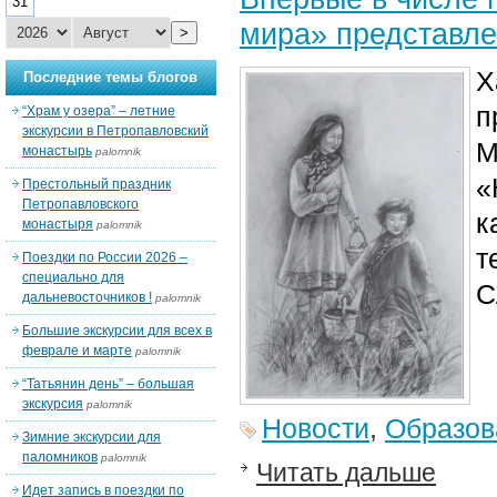
31
мира» представле
>
Х
Последние темы блогов
п
“Храм у озера” – летние
экскурсии в Петропавловский
М
монастырь
palomnik
«
Престольный праздник
Петропавловского
к
монастыря
palomnik
т
Поездки по России 2026 –
специально для
С
дальневосточников !
palomnik
Большие экскурсии для всех в
феврале и марте
palomnik
“Татьянин день” – большая
экскурсия
palomnik
Новости
,
Образов
Зимние экскурсии для
паломников
palomnik
Читать дальше
Идет запись в поездки по