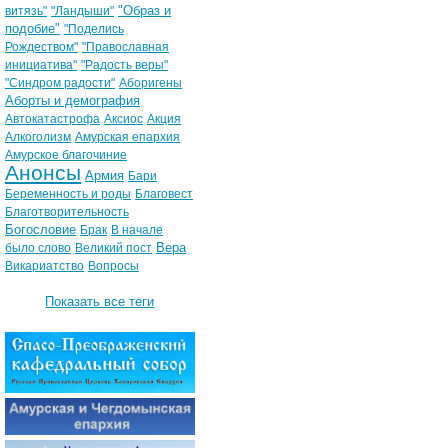
"Образ и
витязь"
"Ландыши"
подобие"
"Поделись
Рождеством"
"Православная
инициатива"
"Радость веры"
"Синдром радости"
Аборигены
Аборты и демография
Автокатастрофа
Аксиос
Акция
Алкоголизм
Амурская епархия
Амурское благочиние
Анонсы
Армия
Бари
Беременность и роды
Благовест
Благотворительность
Богословие
Брак
В начале
Вера
было слово
Великий пост
Викариатство
Вопросы
Показать все теги