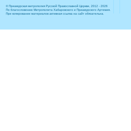
© Приамурская митрополия Русской Православной Церкви, 2012 - 2026
По благословению Митрополита Хабаровского и Приамурского Артемия.
При копировании материалов активная ссылка на сайт обязательна.