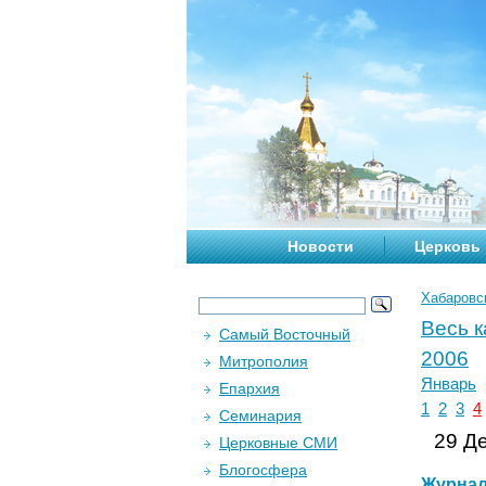
Новости
Церковь
Хабаровс
Весь 
Самый Восточный
2006
Митрополия
Январь
Епархия
1
2
3
4
Семинария
29 Де
Церковные СМИ
Блогосфера
Журна