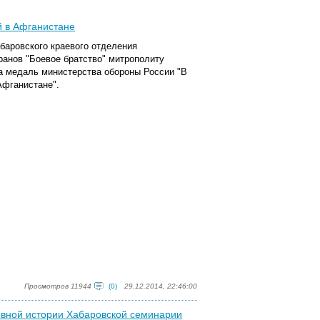
й в Афганистане
баровского краевого отделения
ранов
"Боевое братство" митрополиту
а медаль министерства обороны России "В
Афганистане".
Просмотров 11944
(0)
29.12.2014, 22:46:00
вной истории Хабаровской семинарии