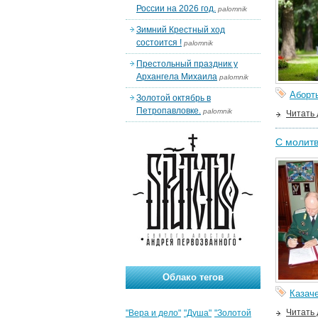
России на 2026 год.
palomnik
Зимний Крестный ход
состоится !
palomnik
Престольный праздник у
Архангела Михаила
palomnik
Аборт
Золотой октябрь в
Петропавловке.
palomnik
Читать
С молитв
Облако тегов
Казач
Читать
"Вера и дело"
"Душа"
"Золотой