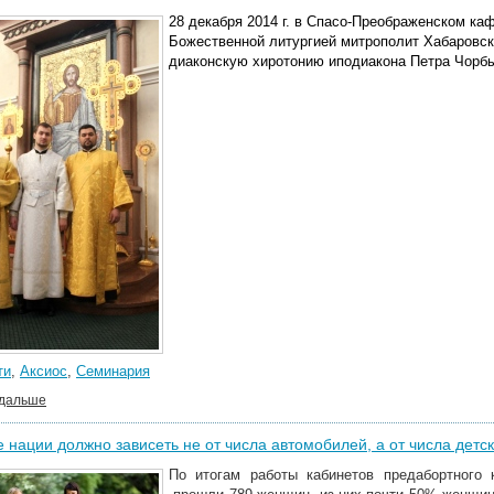
28 декабря 2014 г. в Спасо-Преображенском ка
Божественной литургией митрополит Хабаровск
диаконскую хиротонию иподиакона Петра Чорб
ти
,
Аксиос
,
Семинария
 дальше
 нации должно зависеть не от числа автомобилей, а от числа детск
По итогам работы кабинетов предабортного 