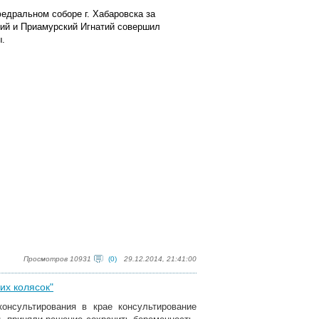
федральном соборе г. Хабаровска за
ий и Приамурский Игнатий совершил
ы.
Просмотров 10931
(0)
29.12.2014, 21:41:00
их колясок"
консультирования в крае консультирование