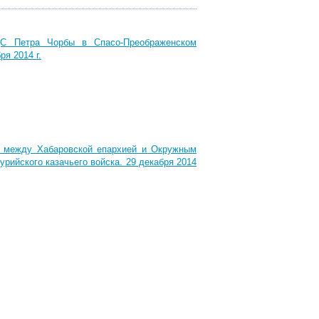
ДС Петра Чорбы в Спасо-Преображенском
я 2014 г.
и между Хабаровской епархией и Окружным
рийского казачьего войска. 29 декабря 2014