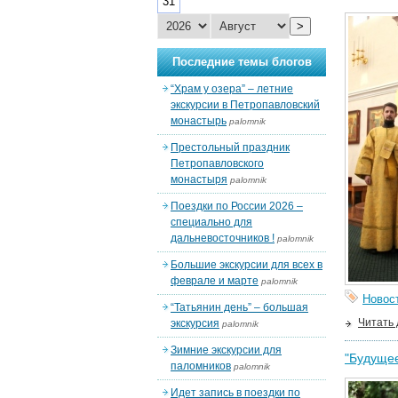
31
>
Последние темы блогов
“Храм у озера” – летние
экскурсии в Петропавловский
монастырь
palomnik
Престольный праздник
Петропавловского
монастыря
palomnik
Поездки по России 2026 –
специально для
дальневосточников !
palomnik
Большие экскурсии для всех в
феврале и марте
palomnik
Новос
“Татьянин день” – большая
Читать
экскурсия
palomnik
Зимние экскурсии для
"Будущее
паломников
palomnik
Идет запись в поездки по