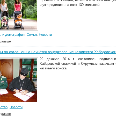
прошли 789 женщин, из них почти 50% женщин
и уже родились на свет 139 малышей.
ы и демография
,
Семья
,
Новости
 дальше
ы по соглашению начнётся воцерковление казачества Хабаровског
29 декабря 2014 г. состоялось подписан
Хабаровской епархией и Окружным казачьим 
казачьего войска.
ество
,
Новости
 дальше