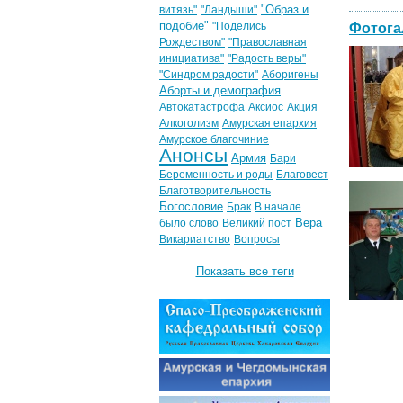
"Образ и
витязь"
"Ландыши"
подобие"
"Поделись
Фотога
Рождеством"
"Православная
инициатива"
"Радость веры"
"Синдром радости"
Аборигены
Аборты и демография
Автокатастрофа
Аксиос
Акция
Алкоголизм
Амурская епархия
Амурское благочиние
Анонсы
Армия
Бари
Беременность и роды
Благовест
Благотворительность
Богословие
Брак
В начале
Вера
было слово
Великий пост
Викариатство
Вопросы
Показать все теги