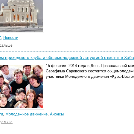
"
,
Новости
 дальше
м приходского клуба и общемолодежной литургией отметят в Хаб
15 февраля 2014 года в День Православной мо
Серафима Саровского состоится общемолодежна
участники Молодежного движения «Курс-Восток
ти
,
Молодежное движение
,
Анонсы
 дальше