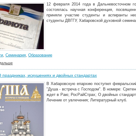
12 февраля 2014 года в Дальневосточном го
состоялась научная конференция, посвящен
приняли участие студенты и аспиранты не
студенты ДВГГУ, Хабаровской духовной семина
ти
,
Семинария
,
Образование
 дальше
О праздниках, искушениях и двойных стандартах
В Хабаровскую епархию поступил февральский
"Душа - встреча с Господом". В номере: Срете
ждет в Раю; РосРайСтрах; О двойных стандарта
Лечение от увлечения; Литературный клуб.