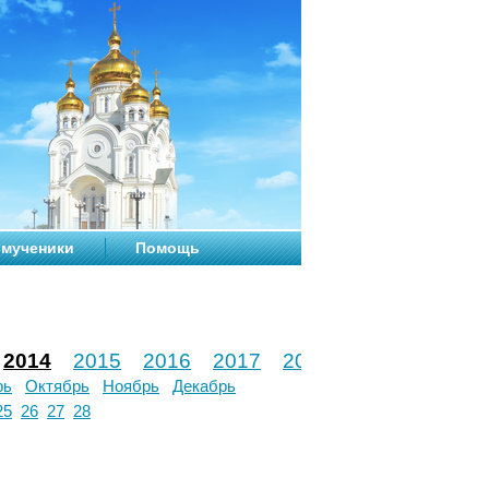
мученики
Помощь
2014
2015
2016
2017
2018
2019
2020
рь
Октябрь
Ноябрь
Декабрь
25
26
27
28