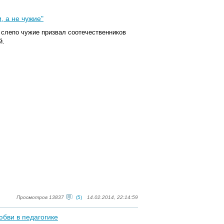
, а не чужие"
ь слепо чужие призвал соотечестве
нни
ков
й.
Просмотров 13837
(5)
14.02.2014, 22:14:59
бви в педагогике