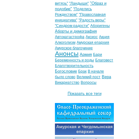
"Образ и
витязь"
"Ландыши"
подобие"
"Поделись
Рождеством"
"Православная
инициатива"
"Радость веры"
"Синдром радости"
Аборигены
Аборты и демография
Автокатастрофа
Аксиос
Акция
Алкоголизм
Амурская епархия
Амурское благочиние
Анонсы
Армия
Бари
Беременность и роды
Благовест
Благотворительность
Богословие
Брак
В начале
Вера
было слово
Великий пост
Викариатство
Вопросы
Показать все теги