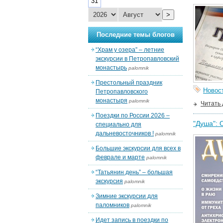
31
>
Последние темы блогов
“Храм у озера” – летние
экскурсии в Петропавловский
монастырь
palomnik
Престольный праздник
Новос
Петропавловского
монастыря
palomnik
Читать
Поездки по России 2026 –
"Душа": 
специально для
дальневосточников !
palomnik
Большие экскурсии для всех в
феврале и марте
palomnik
“Татьянин день” – большая
экскурсия
palomnik
Зимние экскурсии для
паломников
palomnik
Идет запись в поездки по