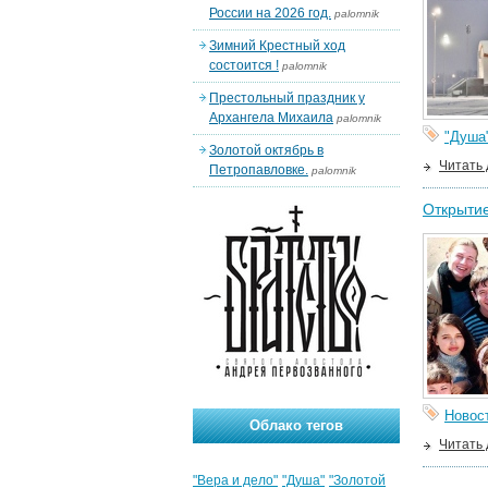
России на 2026 год.
palomnik
Зимний Крестный ход
состоится !
palomnik
Престольный праздник у
Архангела Михаила
palomnik
"Душа
Золотой октябрь в
Читать
Петропавловке.
palomnik
Открытие
Новос
Облако тегов
Читать
"Вера и дело"
"Душа"
"Золотой