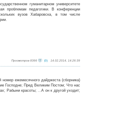
сударственном гуманитарном университете
ная проблемам педагогики. В конференции
скольких вузов Хабаровска, в том числе
рии.
Просмотров 8366
(0)
14.02.2014, 14:26:39
 номер ежемесячного дайджеста (сборника)
ние Господне; Пред Великим Постом; Что нас
х; Рабыни красоты; ...А он к другой уходит;