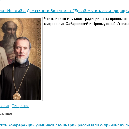
ит Игнатий о Дне святого Валентина: "Давайте чтить свои традиции
Чтить и помнить свои традиции, а не принимат
митрополит Хабаровский и Приамурский Игнати
полит
,
Общество
 дальше
ской конференции учащиеся семинарии рассказали о принципах лю