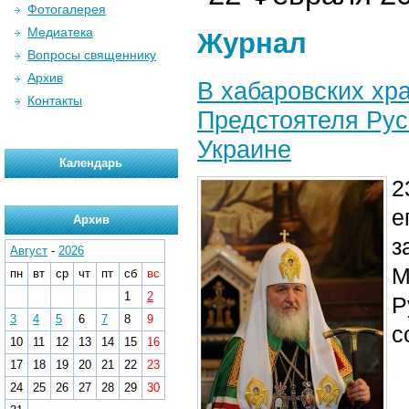
Фотогалерея
Медиатека
Журнал
Вопросы священнику
Архив
В хабаровских хр
Контакты
Предстоятеля Рус
Украине
Календарь
2
е
Архив
з
Август
-
2026
М
пн
вт
ср
чт
пт
сб
вс
1
2
Р
3
4
5
6
7
8
9
с
10
11
12
13
14
15
16
17
18
19
20
21
22
23
24
25
26
27
28
29
30