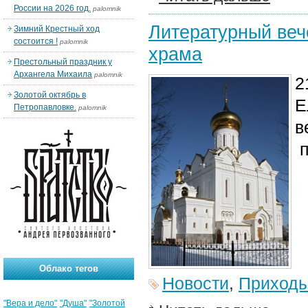
России на 2026 год.
palomnik
Литературный веч
Зимний Крестный ход
состоится !
palomnik
храма
Престольный праздник у
Архангела Михаила
palomnik
2
Золотой октябрь в
Е
Петропавловке.
palomnik
в
п
Облако тегов
Новости
,
Приход
"Вера и дело"
"Душа"
"Золотой