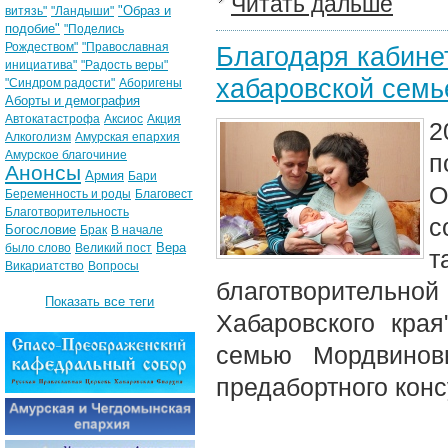
Читать дальше
"Образ и
витязь"
"Ландыши"
подобие"
"Поделись
Рождеством"
"Православная
Благодаря кабине
инициатива"
"Радость веры"
хабаровской семь
"Синдром радости"
Аборигены
Аборты и демография
Автокатастрофа
Аксиос
Акция
2
Алкоголизм
Амурская епархия
Амурское благочиние
п
Анонсы
Армия
Бари
О
Беременность и роды
Благовест
Благотворительность
с
Богословие
Брак
В начале
Вера
было слово
Великий пост
т
Викариатство
Вопросы
благотворительно
Показать все теги
Хабаровского кра
семью Мордвинов
предабортного конс