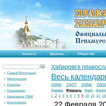
Новости
Церковь
Общество
Хабаровск правосл
Самый Восточный
Весь календар
Митрополия
2006
2007
2008
200
Епархия
Январь
Февраль
Март
Апрел
Семинария
1
2
3
4
5
6
7
8
9
10
11
12
13
Церковные СМИ
22 Февраля 20
Блогосфера