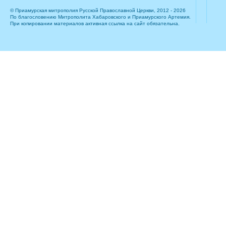
© Приамурская митрополия Русской Православной Церкви, 2012 - 2026
По благословению Митрополита Хабаровского и Приамурского Артемия.
При копировании материалов активная ссылка на сайт обязательна.