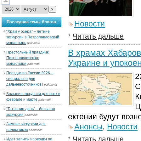
31
>
Новости
Последние темы блогов
“Храм у озера” – летние
Читать дальше
экскурсии в Петропавловский
монастырь
palomnik
В храмах Хабаров
Престольный праздник
Петропавловского
Украине и упокое
монастыря
palomnik
Поездки по России 2026 –
2
специально для
С
дальневосточников !
palomnik
Большие экскурсии для всех в
К
феврале и марте
palomnik
Ц
“Татьянин день” – большая
ектении будут возн
экскурсия
palomnik
Зимние экскурсии для
Анонсы
,
Новости
паломников
palomnik
Читать дальше
Идет запись в поездки по