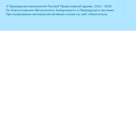
© Приамурская митрополия Русской Православной Церкви, 2012 - 2026
По благословению Митрополита Хабаровского и Приамурского Артемия.
При копировании материалов активная ссылка на сайт обязательна.