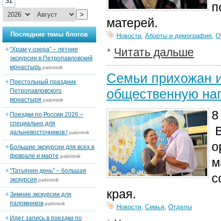
31
п
>
матерей.
Последние темы блогов
Новости
,
Аборты и демография
,
О
“Храм у озера” – летние
Читать дальше
экскурсии в Петропавловский
монастырь
palomnik
Семьи прихожан 
Престольный праздник
общественную наг
Петропавловского
монастыря
palomnik
8
Поездки по России 2026 –
специально для
В
дальневосточников !
palomnik
о
Большие экскурсии для всех в
феврале и марте
palomnik
м
“Татьянин день” – большая
с
экскурсия
palomnik
края.
Зимние экскурсии для
паломников
palomnik
Новости
,
Семья
,
Отделы
Идет запись в поездки по