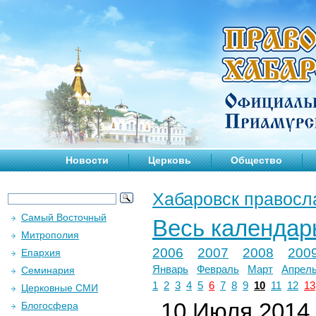
Новости
Церковь
Общество
Хабаровск правосл
Самый Восточный
Весь календар
Митрополия
2006
2007
2008
200
Епархия
Январь
Февраль
Март
Апрел
Семинария
1
2
3
4
5
6
7
8
9
10
11
12
13
Церковные СМИ
10 Июля 2014 
Блогосфера