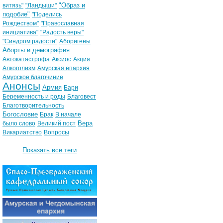
"Образ и
витязь"
"Ландыши"
подобие"
"Поделись
Рождеством"
"Православная
инициатива"
"Радость веры"
"Синдром радости"
Аборигены
Аборты и демография
Автокатастрофа
Аксиос
Акция
Алкоголизм
Амурская епархия
Амурское благочиние
Анонсы
Армия
Бари
Беременность и роды
Благовест
Благотворительность
Богословие
Брак
В начале
Вера
было слово
Великий пост
Викариатство
Вопросы
Показать все теги