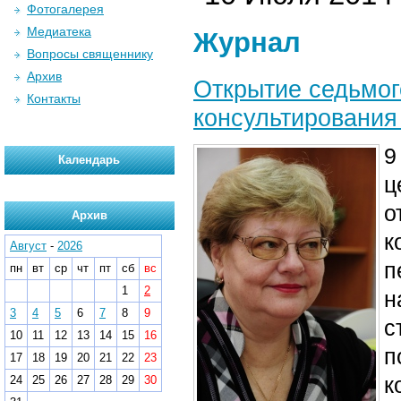
Фотогалерея
Медиатека
Журнал
Вопросы священнику
Архив
Открытие седьмог
Контакты
консультирования
9
Календарь
ц
о
Архив
к
Август
-
2026
п
пн
вт
ср
чт
пт
сб
вс
1
2
н
3
4
5
6
7
8
9
с
10
11
12
13
14
15
16
п
17
18
19
20
21
22
23
к
24
25
26
27
28
29
30