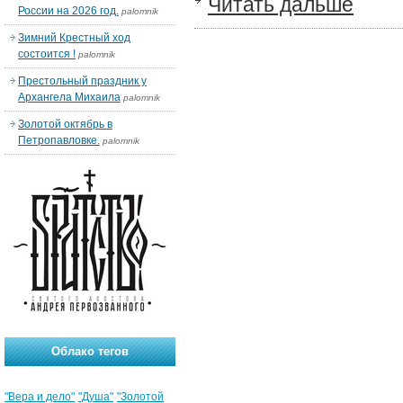
Читать дальше
России на 2026 год.
palomnik
Зимний Крестный ход
состоится !
palomnik
Престольный праздник у
Архангела Михаила
palomnik
Золотой октябрь в
Петропавловке.
palomnik
Облако тегов
"Вера и дело"
"Душа"
"Золотой