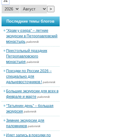
31
>
Последние темы блогов
“Храм у озера” – летние
экскурсии в Петропавловский
монастырь
palomnik
Престольный праздник
Петропавловского
монастыря
palomnik
Поездки по России 2026 –
специально для
дальневосточников !
palomnik
Большие экскурсии для всех в
феврале и марте
palomnik
“Татьянин день” – большая
экскурсия
palomnik
Зимние экскурсии для
паломников
palomnik
Идет запись в поездки по