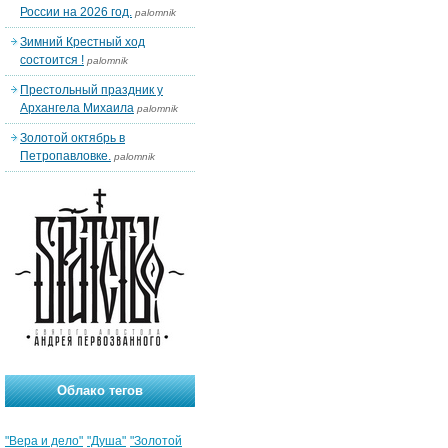
России на 2026 год.
palomnik
Зимний Крестный ход
состоится !
palomnik
Престольный праздник у
Архангела Михаила
palomnik
Золотой октябрь в
Петропавловке.
palomnik
Облако тегов
"Вера и дело"
"Душа"
"Золотой