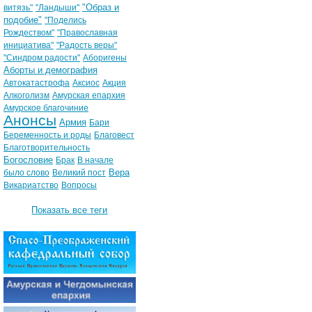
"Образ и
витязь"
"Ландыши"
подобие"
"Поделись
Рождеством"
"Православная
инициатива"
"Радость веры"
"Синдром радости"
Аборигены
Аборты и демография
Автокатастрофа
Аксиос
Акция
Алкоголизм
Амурская епархия
Амурское благочиние
Анонсы
Армия
Бари
Беременность и роды
Благовест
Благотворительность
Богословие
Брак
В начале
Вера
было слово
Великий пост
Викариатство
Вопросы
Показать все теги