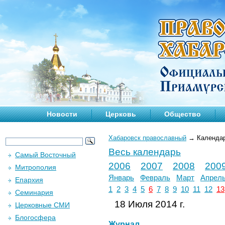
Новости
Церковь
Общество
Хабаровск православный
→
Календа
Весь календарь
Самый Восточный
2006
2007
2008
200
Митрополия
Январь
Февраль
Март
Апрел
Епархия
1
2
3
4
5
6
7
8
9
10
11
12
13
Семинария
18 Июля 2014 г.
Церковные СМИ
Блогосфера
Журнал