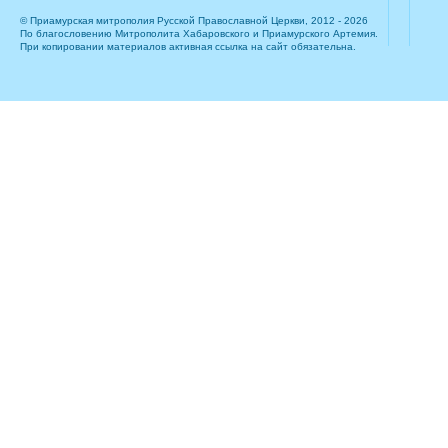
© Приамурская митрополия Русской Православной Церкви, 2012 - 2026
По благословению Митрополита Хабаровского и Приамурского Артемия.
При копировании материалов активная ссылка на сайт обязательна.