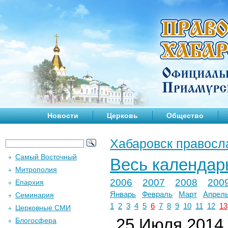
Новости
Церковь
Общество
Хабаровск правосл
Самый Восточный
Весь календар
Митрополия
2006
2007
2008
200
Епархия
Январь
Февраль
Март
Апрел
Семинария
1
2
3
4
5
6
7
8
9
10
11
12
13
Церковные СМИ
25 Июля 2014 
Блогосфера