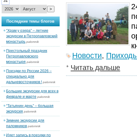
31
2
>
п
Последние темы блогов
п
“Храм у озера” – летние
о
экскурсии в Петропавловский
монастырь
palomnik
к
Престольный праздник
Новости
,
Приход
Петропавловского
монастыря
palomnik
Читать дальше
Поездки по России 2026 –
специально для
дальневосточников !
palomnik
Большие экскурсии для всех в
феврале и марте
palomnik
“Татьянин день” – большая
экскурсия
palomnik
Зимние экскурсии для
паломников
palomnik
Идет запись в поездки по