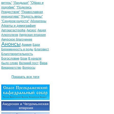
"Образ и
витязь"
"Ландыши"
подобие"
"Поделись
Рождеством"
"Православная
инициатива"
"Радость веры"
"Синдром радости"
Аборигены
Аборты и демография
Автокатастрофа
Аксиос
Акция
Алкоголизм
Амурская епархия
Амурское благочиние
Анонсы
Армия
Бари
Беременность и роды
Благовест
Благотворительность
Богословие
Брак
В начале
Вера
было слово
Великий пост
Викариатство
Вопросы
Показать все теги