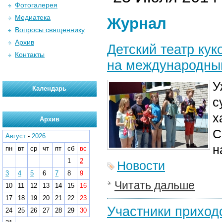
Фотогалерея
Медиатека
Журнал
Вопросы священнику
Архив
Детский театр ку
Контакты
на международны
У
Календарь
с
х
Архив
С
Август
-
2026
н
пн
вт
ср
чт
пт
сб
вс
1
2
Новости
3
4
5
6
7
8
9
Читать дальше
10
11
12
13
14
15
16
17
18
19
20
21
22
23
Участники приходс
24
25
26
27
28
29
30