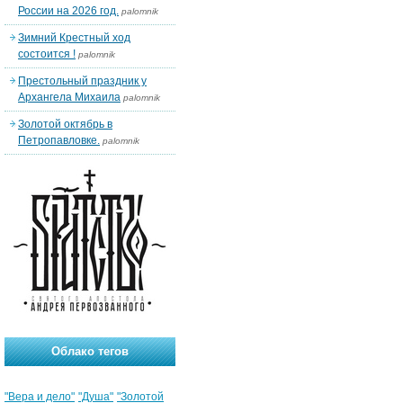
России на 2026 год.
palomnik
Зимний Крестный ход
состоится !
palomnik
Престольный праздник у
Архангела Михаила
palomnik
Золотой октябрь в
Петропавловке.
palomnik
Облако тегов
"Вера и дело"
"Душа"
"Золотой