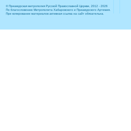
© Приамурская митрополия Русской Православной Церкви, 2012 - 2026
По благословению Митрополита Хабаровского и Приамурского Артемия.
При копировании материалов активная ссылка на сайт обязательна.