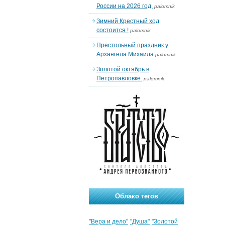
России на 2026 год.
palomnik
Зимний Крестный ход
состоится !
palomnik
Престольный праздник у
Архангела Михаила
palomnik
Золотой октябрь в
Петропавловке.
palomnik
Облако тегов
"Вера и дело"
"Душа"
"Золотой