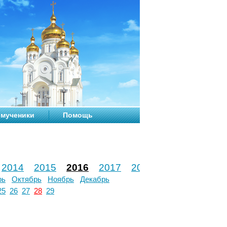
мученики
Помощь
2014
2015
2016
2017
2018
2019
2020
рь
Октябрь
Ноябрь
Декабрь
25
26
27
28
29