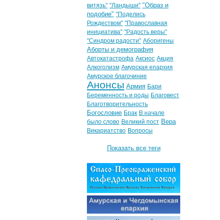
"Образ и
витязь"
"Ландыши"
подобие"
"Поделись
Рождеством"
"Православная
инициатива"
"Радость веры"
"Синдром радости"
Аборигены
Аборты и демография
Автокатастрофа
Аксиос
Акция
Алкоголизм
Амурская епархия
Амурское благочиние
Анонсы
Армия
Бари
Беременность и роды
Благовест
Благотворительность
Богословие
Брак
В начале
Вера
было слово
Великий пост
Викариатство
Вопросы
Показать все теги