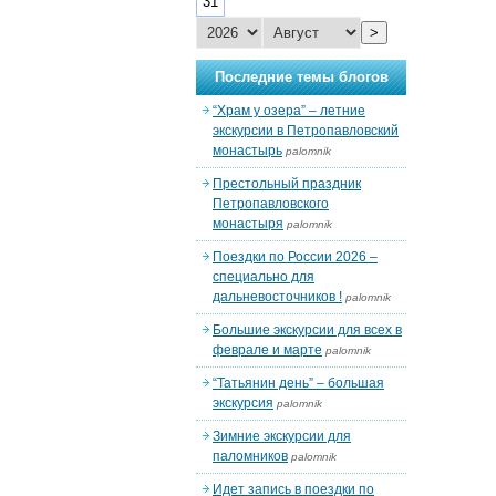
31
>
Последние темы блогов
“Храм у озера” – летние
экскурсии в Петропавловский
монастырь
palomnik
Престольный праздник
Петропавловского
монастыря
palomnik
Поездки по России 2026 –
специально для
дальневосточников !
palomnik
Большие экскурсии для всех в
феврале и марте
palomnik
“Татьянин день” – большая
экскурсия
palomnik
Зимние экскурсии для
паломников
palomnik
Идет запись в поездки по