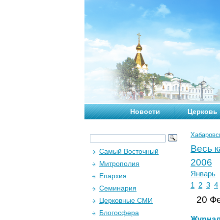
Новости
Церковь
Хабаровс
Весь 
Самый Восточный
2006
Митрополия
Январь
Епархия
1
2
3
4
Семинария
20 Фе
Церковные СМИ
Блогосфера
Журна