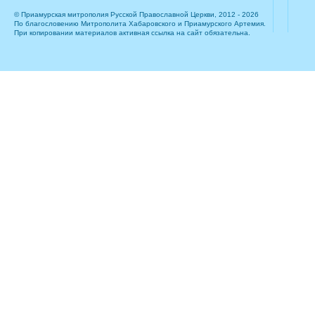
© Приамурская митрополия Русской Православной Церкви, 2012 - 2026
По благословению Митрополита Хабаровского и Приамурского Артемия.
При копировании материалов активная ссылка на сайт обязательна.