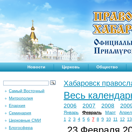
Новости
Церковь
Общество
Хабаровск правосл
Самый Восточный
Весь календар
Митрополия
2006
2007
2008
200
Епархия
Январь
Февраль
Март
Апрел
Семинария
1
2
3
4
5
6
7
8
9
10
11
12
13
Церковные СМИ
23 Февраля 20
Блогосфера