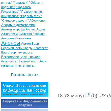
"Образ и
витязь"
"Ландыши"
подобие"
"Поделись
Рождеством"
"Православная
инициатива"
"Радость веры"
"Синдром радости"
Аборигены
Аборты и демография
Автокатастрофа
Аксиос
Акция
Алкоголизм
Амурская епархия
Амурское благочиние
Анонсы
Армия
Бари
Беременность и роды
Благовест
Благотворительность
Богословие
Брак
В начале
Вера
было слово
Великий пост
Викариатство
Вопросы
Показать все теги
18.78 минут
(0)
23 ф