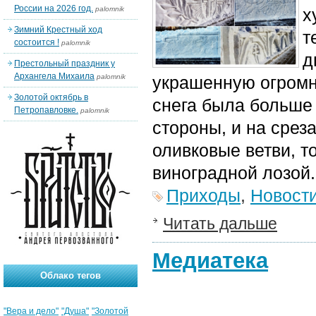
России на 2026 год.
palomnik
х
Зимний Крестный ход
т
состоится !
palomnik
д
Престольный праздник у
Архангела Михаила
palomnik
украшенную огромн
Золотой октябрь в
снега была больше 
Петропавловке.
palomnik
стороны, и на срез
оливковые ветви, т
виноградной лозой.
Приходы
,
Новост
Читать дальше
Медиатека
Облако тегов
"Вера и дело"
"Душа"
"Золотой