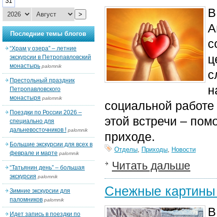
31
В
>
А
Последние темы блогов
с
“Храм у озера” – летние
ц
экскурсии в Петропавловский
монастырь
palomnik
с
Престольный праздник
н
Петропавловского
монастыря
palomnik
социальной работе 
Поездки по России 2026 –
этой встречи – пом
специально для
дальневосточников !
palomnik
приходе.
Большие экскурсии для всех в
Отделы
,
Приходы
,
Новости
феврале и марте
palomnik
Читать дальше
“Татьянин день” – большая
экскурсия
palomnik
Снежные картины 
Зимние экскурсии для
паломников
palomnik
В
Идет запись в поездки по