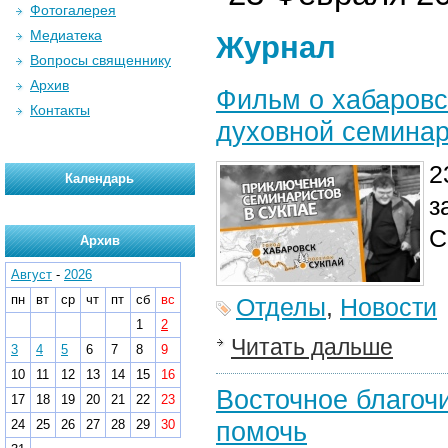
Фотогалерея
Медиатека
Журнал
Вопросы священнику
Архив
Фильм о хабаровс
Контакты
духовной семина
2
Календарь
з
С
Архив
Август
-
2026
пн
вт
ср
чт
пт
сб
вс
Отделы
,
Новости
1
2
Читать дальше
3
4
5
6
7
8
9
10
11
12
13
14
15
16
Восточное благочи
17
18
19
20
21
22
23
помочь
24
25
26
27
28
29
30