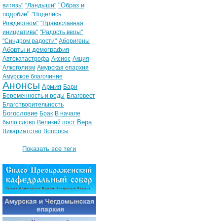
"Образ и
витязь"
"Ландыши"
подобие"
"Поделись
Рождеством"
"Православная
инициатива"
"Радость веры"
"Синдром радости"
Аборигены
Аборты и демография
Автокатастрофа
Аксиос
Акция
Алкоголизм
Амурская епархия
Амурское благочиние
Анонсы
Армия
Бари
Беременность и роды
Благовест
Благотворительность
Богословие
Брак
В начале
Вера
было слово
Великий пост
Викариатство
Вопросы
Показать все теги