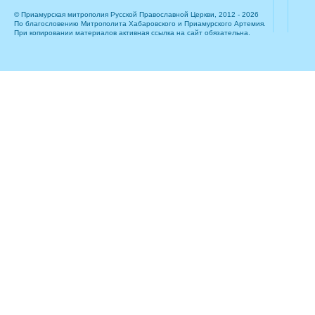
© Приамурская митрополия Русской Православной Церкви, 2012 - 2026
По благословению Митрополита Хабаровского и Приамурского Артемия.
При копировании материалов активная ссылка на сайт обязательна.