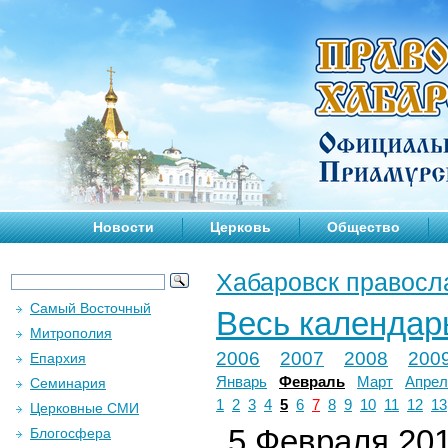
Новости
Церковь
Общество
Хабаровск правосл
Самый Восточный
Весь календар
Митрополия
2006
2007
2008
200
Епархия
Январь
Февраль
Март
Апрел
Семинария
1
2
3
4
5
6
7
8
9
10
11
12
13
Церковные СМИ
5 Февраля 201
Блогосфера