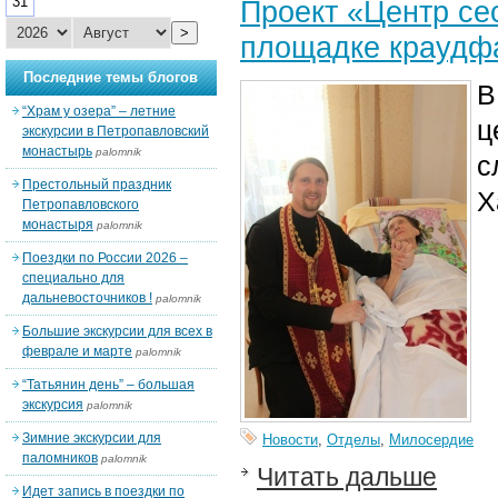
31
Проект «Центр се
>
площадке краудф
Последние темы блогов
В
“Храм у озера” – летние
ц
экскурсии в Петропавловский
монастырь
palomnik
с
Престольный праздник
Х
Петропавловского
монастыря
palomnik
Поездки по России 2026 –
специально для
дальневосточников !
palomnik
Большие экскурсии для всех в
феврале и марте
palomnik
“Татьянин день” – большая
экскурсия
palomnik
Зимние экскурсии для
Новости
,
Отделы
,
Милосердие
паломников
palomnik
Читать дальше
Идет запись в поездки по