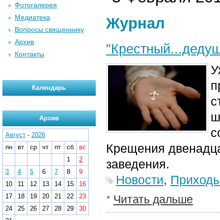
Фотогалерея
Медиатека
Журнал
Вопросы священнику
Архив
"Крестный...деду
Контакты
У
п
Календарь
с
ш
Архив
с
Август
-
2026
Крещения двенадца
пн
вт
ср
чт
пт
сб
вс
1
2
заведения.
3
4
5
6
7
8
9
Новости
,
Приход
10
11
12
13
14
15
16
17
18
19
20
21
22
23
Читать дальше
24
25
26
27
28
29
30