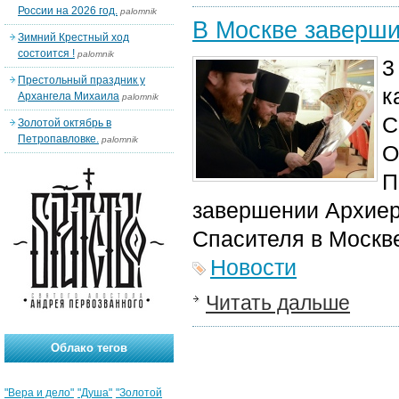
России на 2026 год.
palomnik
В Москве заверши
Зимний Крестный ход
состоится !
palomnik
3
Престольный праздник у
к
Архангела Михаила
palomnik
С
Золотой октябрь в
Петропавловке.
palomnik
О
П
завершении Архиер
Спасителя в Москв
Новости
Читать дальше
Облако тегов
"Вера и дело"
"Душа"
"Золотой