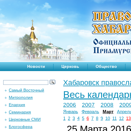
Новости
Церковь
Общество
Хабаровск правосл
Самый Восточный
Весь календар
Митрополия
2006
2007
2008
200
Епархия
Январь
Февраль
Март
Апрел
Семинария
1
2
3
4
5
6
7
8
9
10
11
12
13
Церковные СМИ
25 Марта 2016 
Блогосфера