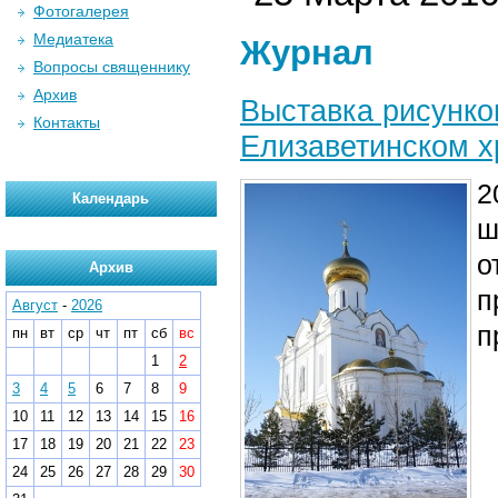
Фотогалерея
Медиатека
Журнал
Вопросы священнику
Архив
Выставка рисунко
Контакты
Елизаветинском 
2
Календарь
ш
о
Архив
п
Август
-
2026
п
пн
вт
ср
чт
пт
сб
вс
1
2
3
4
5
6
7
8
9
10
11
12
13
14
15
16
17
18
19
20
21
22
23
24
25
26
27
28
29
30