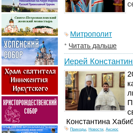
с
Митрополит
Читать дальше
Иерей Константин
2
к
л
П
с
Константина Хабиб
Приходы
,
Новости
,
Аксиос