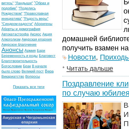
Б
"Образ и
витязь"
"Ландыши"
подобие"
"Поделись
о
Рождеством"
"Православная
с
инициатива"
"Радость веры"
"Синдром радости"
Аборигены
л
Аборты и демография
Автокатастрофа
Аксиос
Акция
домашней библиотек
Алкоголизм
Амурская епархия
Амурское благочиние
получить взамен н
Анонсы
Армия
Бари
Новости
,
Приход
Беременность и роды
Благовест
Благотворительность
Богословие
Брак
В начале
Читать дальше
Вера
было слово
Великий пост
Викариатство
Вопросы
Поздравление кли
Показать все теги
по случаю юбилея
В
И
П