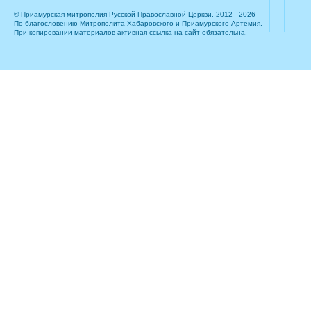
© Приамурская митрополия Русской Православной Церкви, 2012 - 2026
По благословению Митрополита Хабаровского и Приамурского Артемия.
При копировании материалов активная ссылка на сайт обязательна.