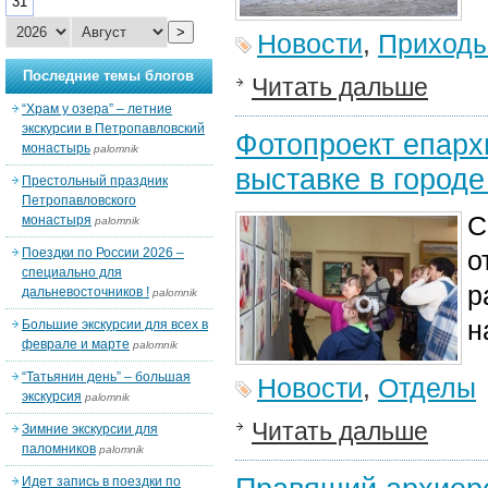
31
>
Новости
,
Приход
Последние темы блогов
Читать дальше
“Храм у озера” – летние
экскурсии в Петропавловский
Фотопроект епарх
монастырь
palomnik
выставке в город
Престольный праздник
Петропавловского
С
монастыря
palomnik
Поездки по России 2026 –
о
специально для
р
дальневосточников !
palomnik
н
Большие экскурсии для всех в
феврале и марте
palomnik
“Татьянин день” – большая
Новости
,
Отделы
экскурсия
palomnik
Читать дальше
Зимние экскурсии для
паломников
palomnik
Идет запись в поездки по