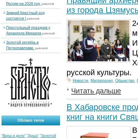
Правящий архиере
России на 2026 год.
palomnik
из города Цзямус
Зимний Крестный ход
состоится !
palomnik
2
Престольный праздник у
м
Архангела Михаила
palomnik
И
Золотой октябрь в
Петропавловке.
palomnik
Ц
Х
русской культуры.
Новости
,
Митрополит
,
Общество
,
Читать дальше
В Хабаровске про
книг на книги Св
Облако тегов
В
"Вера и дело"
"Душа"
"Золотой