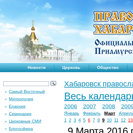
Новости
Церковь
Общество
Хабаровск правосл
Самый Восточный
Весь календар
Митрополия
2006
2007
2008
200
Епархия
Январь
Февраль
Март
Апрел
Семинария
1
2
3
4
5
6
7
8
9
10
11
12
13
Церковные СМИ
9 Марта 2016 г
Блогосфера