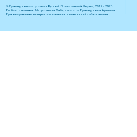
© Приамурская митрополия Русской Православной Церкви, 2012 - 2026
По благословению Митрополита Хабаровского и Приамурского Артемия.
При копировании материалов активная ссылка на сайт обязательна.