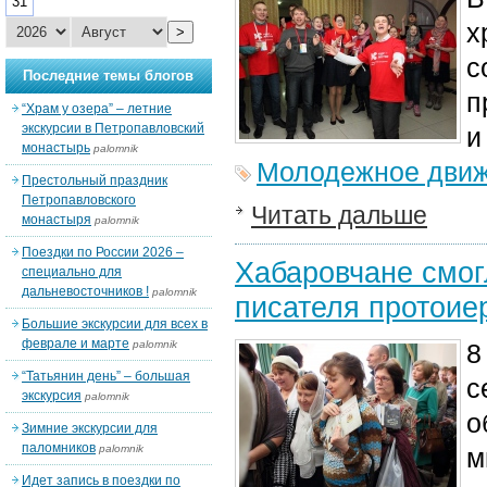
31
х
>
с
Последние темы блогов
п
“Храм у озера” – летние
экскурсии в Петропавловский
и
монастырь
palomnik
Молодежное дви
Престольный праздник
Петропавловского
Читать дальше
монастыря
palomnik
Поездки по России 2026 –
Хабаровчане смог
специально для
дальневосточников !
palomnik
писателя протоие
Большие экскурсии для всех в
феврале и марте
palomnik
8
“Татьянин день” – большая
с
экскурсия
palomnik
о
Зимние экскурсии для
паломников
palomnik
м
Идет запись в поездки по