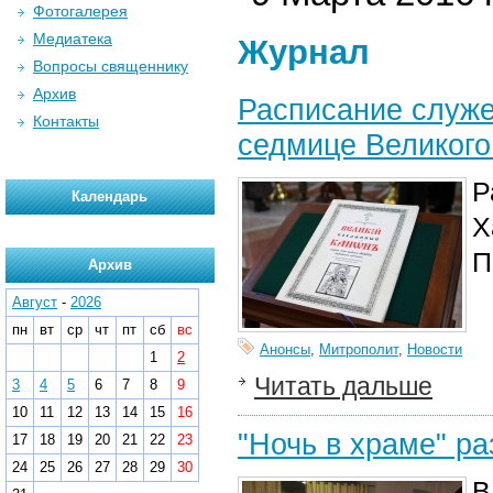
Фотогалерея
Медиатека
Журнал
Вопросы священнику
Архив
Расписание служе
Контакты
седмице Великого
Р
Календарь
Х
П
Архив
Август
-
2026
пн
вт
ср
чт
пт
сб
вс
Анонсы
,
Митрополит
,
Новости
1
2
Читать дальше
3
4
5
6
7
8
9
10
11
12
13
14
15
16
"Ночь в храме" р
17
18
19
20
21
22
23
24
25
26
27
28
29
30
В