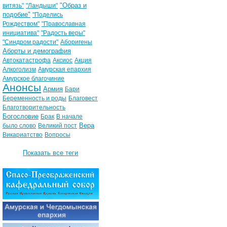
"Образ и
витязь"
"Ландыши"
подобие"
"Поделись
Рождеством"
"Православная
инициатива"
"Радость веры"
"Синдром радости"
Аборигены
Аборты и демография
Автокатастрофа
Аксиос
Акция
Алкоголизм
Амурская епархия
Амурское благочиние
Анонсы
Армия
Бари
Беременность и роды
Благовест
Благотворительность
Богословие
Брак
В начале
Вера
было слово
Великий пост
Викариатство
Вопросы
Показать все теги