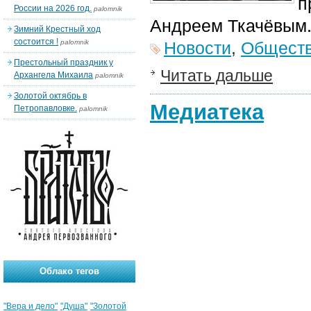
п
России на 2026 год.
palomnik
Андреем Ткачёвым
Зимний Крестный ход
состоится !
palomnik
Новости
,
Общест
Престольный праздник у
Читать дальше
Архангела Михаила
palomnik
Золотой октябрь в
Медиатека
Петропавловке.
palomnik
Облако тегов
"Вера и дело"
"Душа"
"Золотой