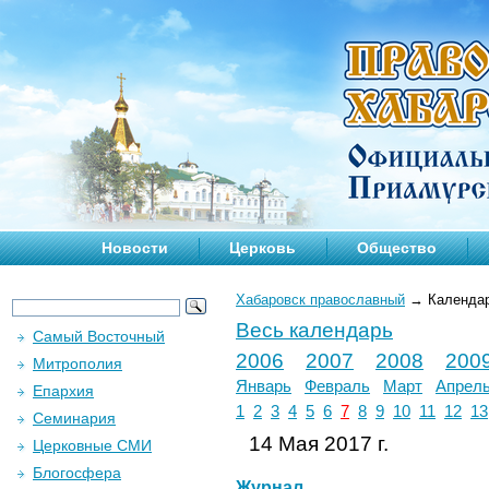
Новости
Церковь
Общество
Хабаровск православный
→
Календа
Весь календарь
Самый Восточный
2006
2007
2008
200
Митрополия
Январь
Февраль
Март
Апрел
Епархия
1
2
3
4
5
6
7
8
9
10
11
12
13
Семинария
14 Мая 2017 г.
Церковные СМИ
Блогосфера
Журнал