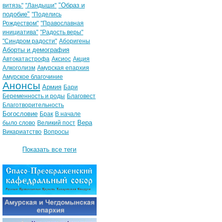
"Образ и
витязь"
"Ландыши"
подобие"
"Поделись
Рождеством"
"Православная
инициатива"
"Радость веры"
"Синдром радости"
Аборигены
Аборты и демография
Автокатастрофа
Аксиос
Акция
Алкоголизм
Амурская епархия
Амурское благочиние
Анонсы
Армия
Бари
Беременность и роды
Благовест
Благотворительность
Богословие
Брак
В начале
Вера
было слово
Великий пост
Викариатство
Вопросы
Показать все теги