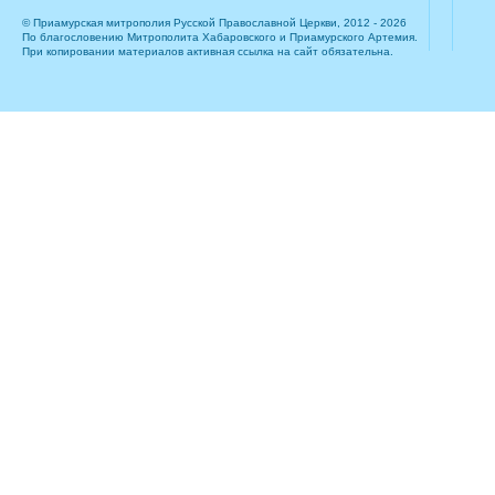
© Приамурская митрополия Русской Православной Церкви, 2012 - 2026
По благословению Митрополита Хабаровского и Приамурского Артемия.
При копировании материалов активная ссылка на сайт обязательна.