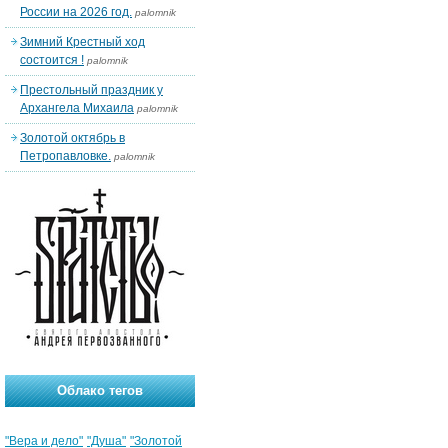
России на 2026 год.
palomnik
Зимний Крестный ход
состоится !
palomnik
Престольный праздник у
Архангела Михаила
palomnik
Золотой октябрь в
Петропавловке.
palomnik
Облако тегов
"Вера и дело"
"Душа"
"Золотой