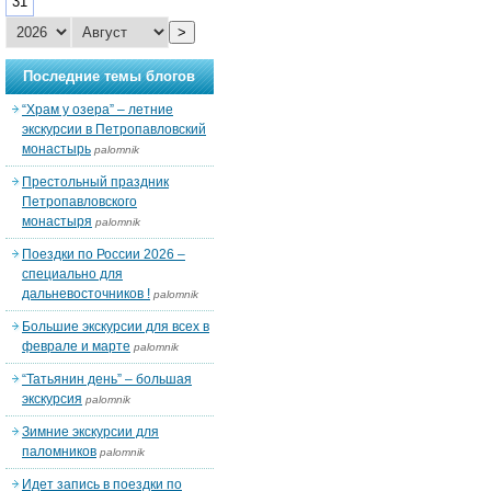
31
>
Последние темы блогов
“Храм у озера” – летние
экскурсии в Петропавловский
монастырь
palomnik
Престольный праздник
Петропавловского
монастыря
palomnik
Поездки по России 2026 –
специально для
дальневосточников !
palomnik
Большие экскурсии для всех в
феврале и марте
palomnik
“Татьянин день” – большая
экскурсия
palomnik
Зимние экскурсии для
паломников
palomnik
Идет запись в поездки по