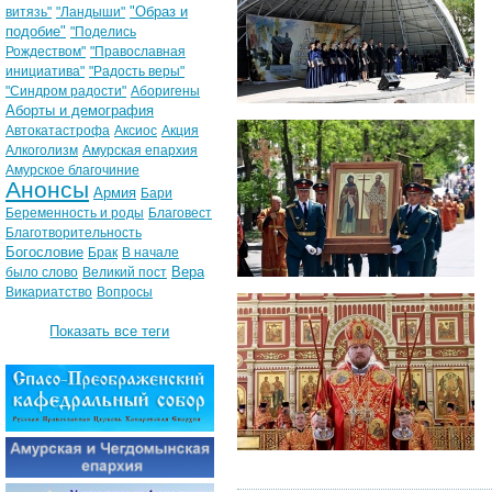
"Образ и
витязь"
"Ландыши"
подобие"
"Поделись
Рождеством"
"Православная
инициатива"
"Радость веры"
"Синдром радости"
Аборигены
Аборты и демография
Автокатастрофа
Аксиос
Акция
Алкоголизм
Амурская епархия
Амурское благочиние
Анонсы
Армия
Бари
Беременность и роды
Благовест
Благотворительность
Богословие
Брак
В начале
Вера
было слово
Великий пост
Викариатство
Вопросы
Показать все теги