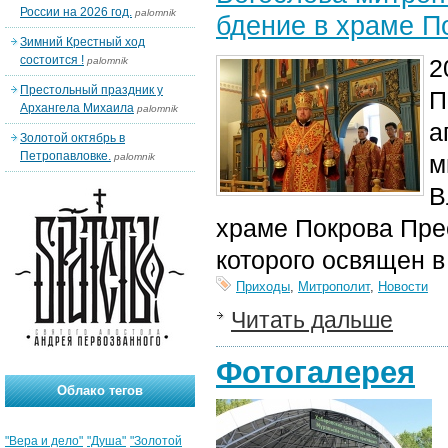
России на 2026 год.
palomnik
бдение в храме П
Зимний Крестный ход
состоится !
2
palomnik
Престольный праздник у
П
Архангела Михаила
palomnik
а
Золотой октябрь в
Петропавловке.
м
palomnik
В
храме Покрова Пре
которого освящен в
Приходы
,
Митрополит
,
Новости
Читать дальше
Фотогалерея
Облако тегов
"Вера и дело"
"Душа"
"Золотой