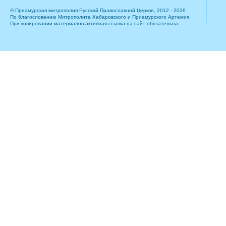
© Приамурская митрополия Русской Православной Церкви, 2012 - 2026
По благословению Митрополита Хабаровского и Приамурского Артемия.
При копировании материалов активная ссылка на сайт обязательна.