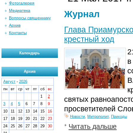
Фотогалерея
Медиатека
Журнал
Вопросы священнику
Архив
Глава Приамурско
Контакты
крестный ход
2
Календарь
в
с
Архив
В
Август
-
2026
к
пн
вт
ср
чт
пт
сб
вс
1
2
святых равноапост
3
4
5
6
7
8
9
просветителей Сло
10
11
12
13
14
15
16
Новости
,
Митрополит
,
Приходы
17
18
19
20
21
22
23
Читать дальше
24
25
26
27
28
29
30