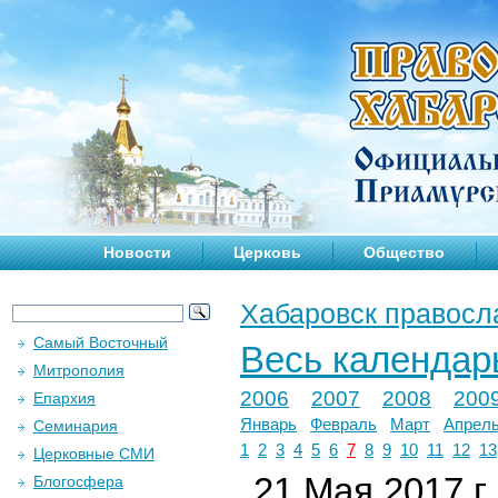
Новости
Церковь
Общество
Хабаровск правосл
Самый Восточный
Весь календар
Митрополия
2006
2007
2008
200
Епархия
Январь
Февраль
Март
Апрел
Семинария
1
2
3
4
5
6
7
8
9
10
11
12
13
Церковные СМИ
21 Мая 2017 г.
Блогосфера