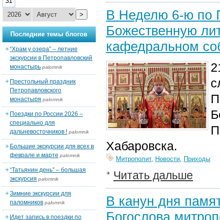
31
В Неделю 6-ю по 
>
Божественную ли
Последние темы блогов
кафедральном со
“Храм у озера” – летние
экскурсии в Петропавловский
2
монастырь
palomnik
с
Престольный праздник
Петропавловского
П
монастыря
palomnik
Б
Поездки по России 2026 –
специально для
П
дальневосточников !
palomnik
Хабаровска.
Большие экскурсии для всех в
феврале и марте
palomnik
Митрополит
,
Новости
,
Приходы
“Татьянин день” – большая
Читать дальше
экскурсия
palomnik
Зимние экскурсии для
В канун дня памят
паломников
palomnik
Богослова митро
Идет запись в поездки по