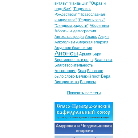
"Образ и
витязь"
"Ландыши"
подобие"
"Поделись
Рождеством"
"Православная
инициатива"
"Радость веры"
"Синдром радости"
Аборигены
Аборты и демография
Автокатастрофа
Аксиос
Акция
Алкоголизм
Амурская епархия
Амурское благочиние
Анонсы
Армия
Бари
Беременность и роды
Благовест
Благотворительность
Богословие
Брак
В начале
Вера
было слово
Великий пост
Викариатство
Вопросы
Показать все теги