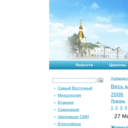
Новости
Церковь
Хабаровс
Весь 
Самый Восточный
2006
Митрополия
Январь
Епархия
1
2
3
4
Семинария
27 Ма
Церковные СМИ
Блогосфера
Журна