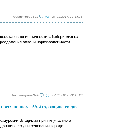
Просмотров 7325
(0)
27.05.2017, 22:45:33
 восстановления личности «Выбери жизнь»
преодоления алко- и наркозависимости.
Просмотров 8944
(0)
27.05.2017, 22:11:09
, посвященном 159-й годовщине со дня
риамурский Владимир принял участие в
одовщине со дня основания города