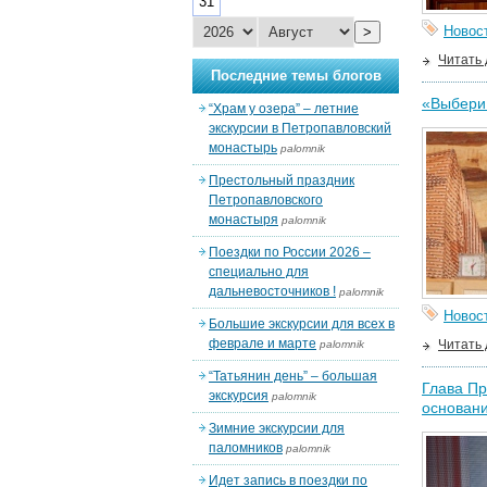
31
Новос
>
Читать
Последние темы блогов
«Выбери
“Храм у озера” – летние
экскурсии в Петропавловский
монастырь
palomnik
Престольный праздник
Петропавловского
монастыря
palomnik
Поездки по России 2026 –
специально для
дальневосточников !
palomnik
Новос
Большие экскурсии для всех в
феврале и марте
Читать
palomnik
“Татьянин день” – большая
Глава Пр
экскурсия
palomnik
основани
Зимние экскурсии для
паломников
palomnik
Идет запись в поездки по