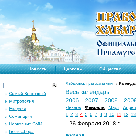
Новости
Церковь
Общество
Хабаровск православный
→
Календа
Весь календарь
Самый Восточный
2006
2007
2008
200
Митрополия
Январь
Февраль
Март
Апрел
Епархия
1
2
3
4
5
6
7
8
9
10
11
12
13
Семинария
26 Февраля 2018 г.
Церковные СМИ
Блогосфера
Журнал