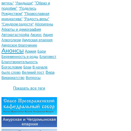
"Образ и
витязь"
"Ландыши"
подобие"
"Поделись
Рождеством"
"Православная
инициатива"
"Радость веры"
"Синдром радости"
Аборигены
Аборты и демография
Автокатастрофа
Аксиос
Акция
Алкоголизм
Амурская епархия
Амурское благочиние
Анонсы
Армия
Бари
Беременность и роды
Благовест
Благотворительность
Богословие
Брак
В начале
Вера
было слово
Великий пост
Викариатство
Вопросы
Показать все теги