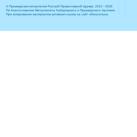
© Приамурская митрополия Русской Православной Церкви, 2012 - 2026
По благословению Митрополита Хабаровского и Приамурского Артемия.
При копировании материалов активная ссылка на сайт обязательна.