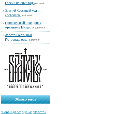
России на 2026 год.
palomnik
Зимний Крестный ход
состоится !
palomnik
Престольный праздник у
Архангела Михаила
palomnik
Золотой октябрь в
Петропавловке.
palomnik
Облако тегов
"Вера и дело"
"Душа"
"Золотой