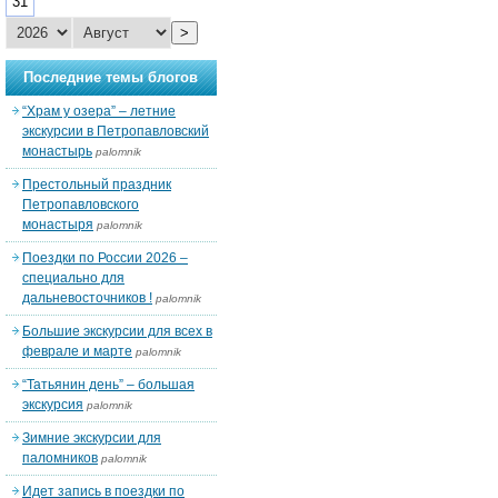
31
>
Последние темы блогов
“Храм у озера” – летние
экскурсии в Петропавловский
монастырь
palomnik
Престольный праздник
Петропавловского
монастыря
palomnik
Поездки по России 2026 –
специально для
дальневосточников !
palomnik
Большие экскурсии для всех в
феврале и марте
palomnik
“Татьянин день” – большая
экскурсия
palomnik
Зимние экскурсии для
паломников
palomnik
Идет запись в поездки по