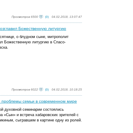
Просмотров 6500
(0)
04.02.2018, 13:07:47
возглавил Божественную литургию
сятнице, о блудном сыне, митрополит
ил Божественную литургию в Спасо-
ска.
Просмотров 6022
(0)
04.02.2018, 10:18:25
м проблемы семьи в современном мире
кой духовной семинарии состоялись
 «Сын» и встреча хабаровских зрителей с
киным, сыгравшем в картине одну из ролей.