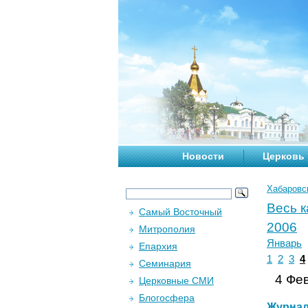
Новости
Церковь
Хабаровс
Весь 
Самый Восточный
2006
Митрополия
Январь
Епархия
1
2
3
4
Семинария
4 Фев
Церковные СМИ
Блогосфера
Журна