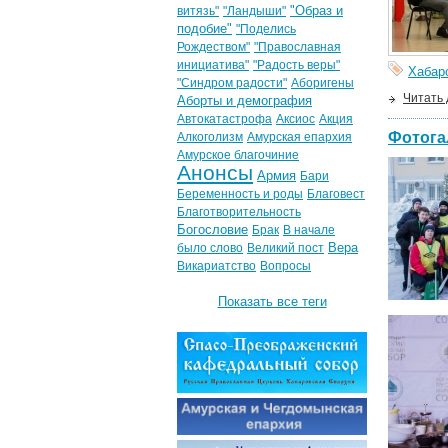
"Образ и
витязь"
"Ландыши"
подобие"
"Поделись
Рождеством"
"Православная
инициатива"
"Радость веры"
Хабар
"Синдром радости"
Аборигены
Читать
Аборты и демография
Автокатастрофа
Аксиос
Акция
Фотога
Алкоголизм
Амурская епархия
Амурское благочиние
Анонсы
Армия
Бари
Беременность и роды
Благовест
Благотворительность
Богословие
Брак
В начале
Вера
было слово
Великий пост
Викариатство
Вопросы
Показать все теги