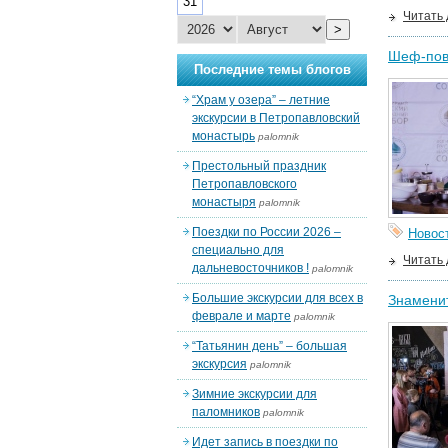
31
Читать
>
Шеф-пов
Последние темы блогов
“Храм у озера” – летние
экскурсии в Петропавловский
монастырь
palomnik
Престольный праздник
Петропавловского
монастыря
palomnik
Поездки по России 2026 –
Новос
специально для
Читать
дальневосточников !
palomnik
Большие экскурсии для всех в
Знаменит
феврале и марте
palomnik
“Татьянин день” – большая
экскурсия
palomnik
Зимние экскурсии для
паломников
palomnik
Идет запись в поездки по