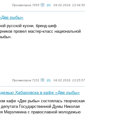
Просмотров 7655
(0)
04.02.2018, 13:34:50
 «Две рыбы»
ной русской кухни, бренд-шеф
рников провел мастер-класс национальной
рыбы».
Просмотров 7151
(0)
04.02.2018, 13:25:57
лодежью Хабаровска в кафе «Две рыбы»
ном кафе «Две рыбы» состоялась творческая
, депутата Государственной Думы Николая
рея Мерзликина с православной молодежью