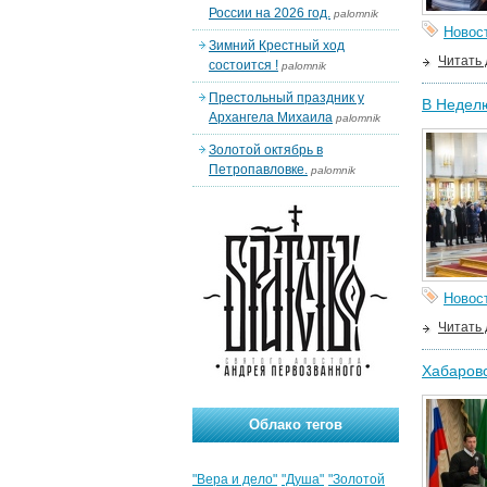
России на 2026 год.
palomnik
Новос
Зимний Крестный ход
Читать
состоится !
palomnik
Престольный праздник у
В Неделю
Архангела Михаила
palomnik
Золотой октябрь в
Петропавловке.
palomnik
Новос
Читать
Хабаров
Облако тегов
"Вера и дело"
"Душа"
"Золотой