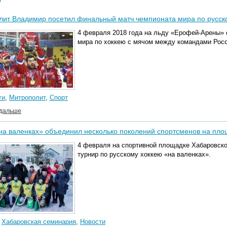
лит Владимир посетил финальный матч чемпионата мира по русск
4 февраля 2018 года на льду «Ерофей-Арены»
мира по хоккею с мячом между командами Росс
ти
,
Митрополит
,
Спорт
 дальше
на валенках» объединил несколько поколений спортсменов на пл
4 февраля на спортивной площадке Хабаровск
турнир по русскому хоккею «на валенках».
,
Хабаровская семинария
,
Новости