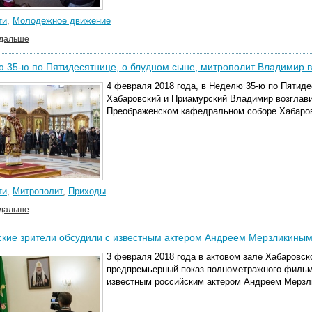
ти
,
Молодежное движение
 дальше
 35-ю по Пятидесятнице, о блудном сыне, митрополит Владимир 
4 февраля 2018 года, в Неделю 35-ю по Пятиде
Хабаровский и Приамурский Владимир возглав
Преображенском кафедральном соборе Хабаров
ти
,
Митрополит
,
Приходы
 дальше
ские зрители обсудили с известным актером Андреем Мерзликины
3 февраля 2018 года в актовом зале Хабаровс
предпремьерный показ полнометражного фильма
известным российским актером Андреем Мерзли