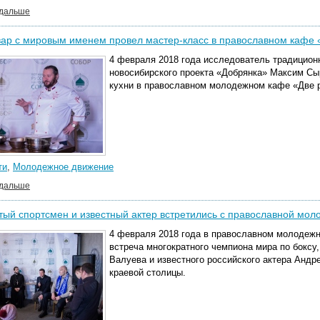
 дальше
ар с мировым именем провел мастер-класс в православном кафе
4 февраля 2018 года исследователь традицион
новосибирского проекта «Добрянка» Максим Сы
кухни в православном молодежном кафе «Две 
ти
,
Молодежное движение
 дальше
ый спортсмен и известный актер встретились с православной мо
4 февраля 2018 года в православном молодеж
встреча многократного чемпиона мира по боксу
Валуева и известного российского актера Анд
краевой столицы.