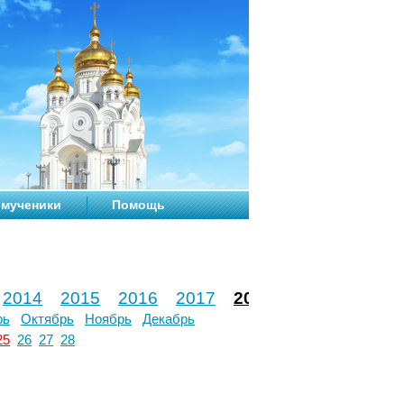
мученики
Помощь
2014
2015
2016
2017
2018
2019
2020
рь
Октябрь
Ноябрь
Декабрь
25
26
27
28