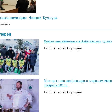
овская семинария
,
Новости
,
Культура
 дальше
лерея
Хоккей «на валенках» в Хабаровской духовн
Фото: Алексей Скуридин
Мастер-класс шеф-повара с мировым имен
февраля 2018 г.
Фото: Алексей Скуридин