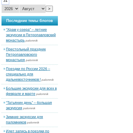
31
>
Последние темы блогов
“Храм у озера” – летние
экскурсии в Петропавловский
монастырь
palomnik
Престольный праздник
Петропавловского
монастыря
palomnik
Поездки по России 2026 –
специально для
дальневосточников !
palomnik
Большие экскурсии для всех в
феврале и марте
palomnik
“Татьянин день” – большая
экскурсия
palomnik
Зимние экскурсии для
паломников
palomnik
Идет запись в поездки по