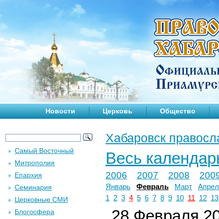
Новости
Церковь
Общество
Хабаровск правосл
Самый Восточный
Весь календар
Митрополия
2006
2007
2008
200
Епархия
Январь
Февраль
Март
Апрел
Семинария
1
2
3
4
5
6
7
8
9
10
11
12
13
Церковные СМИ
28 Февраля 20
Блогосфера