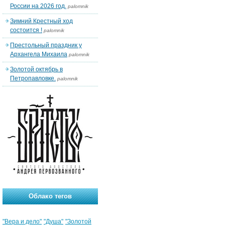
России на 2026 год.
palomnik
Зимний Крестный ход
состоится !
palomnik
Престольный праздник у
Архангела Михаила
palomnik
Золотой октябрь в
Петропавловке.
palomnik
Облако тегов
"Вера и дело"
"Душа"
"Золотой