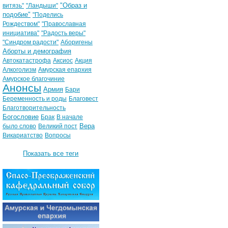
"Образ и
витязь"
"Ландыши"
подобие"
"Поделись
Рождеством"
"Православная
инициатива"
"Радость веры"
"Синдром радости"
Аборигены
Аборты и демография
Автокатастрофа
Аксиос
Акция
Алкоголизм
Амурская епархия
Амурское благочиние
Анонсы
Армия
Бари
Беременность и роды
Благовест
Благотворительность
Богословие
Брак
В начале
Вера
было слово
Великий пост
Викариатство
Вопросы
Показать все теги