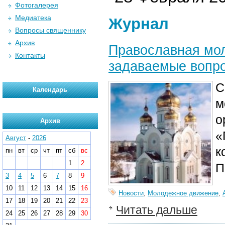
Фотогалерея
Медиатека
Журнал
Вопросы священнику
Архив
Православная мол
Контакты
задаваемые вопро
С
Календарь
м
о
Архив
«
Август
-
2026
к
пн
вт
ср
чт
пт
сб
вс
1
2
П
3
4
5
6
7
8
9
10
11
12
13
14
15
16
Новости
,
Молодежное движение
,
17
18
19
20
21
22
23
Читать дальше
24
25
26
27
28
29
30