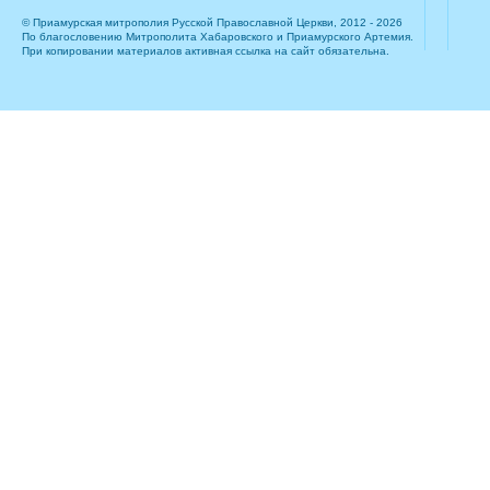
© Приамурская митрополия Русской Православной Церкви, 2012 - 2026
По благословению Митрополита Хабаровского и Приамурского Артемия.
При копировании материалов активная ссылка на сайт обязательна.