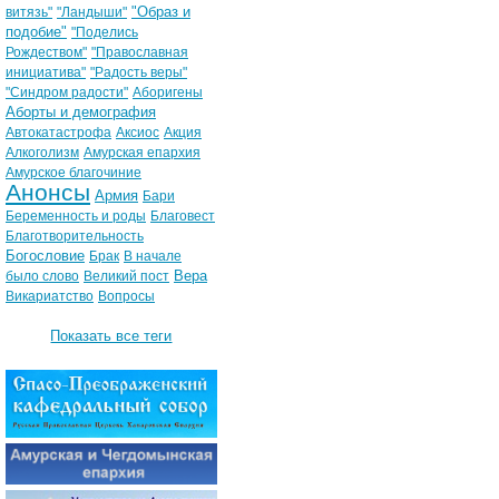
"Образ и
витязь"
"Ландыши"
подобие"
"Поделись
Рождеством"
"Православная
инициатива"
"Радость веры"
"Синдром радости"
Аборигены
Аборты и демография
Автокатастрофа
Аксиос
Акция
Алкоголизм
Амурская епархия
Амурское благочиние
Анонсы
Армия
Бари
Беременность и роды
Благовест
Благотворительность
Богословие
Брак
В начале
Вера
было слово
Великий пост
Викариатство
Вопросы
Показать все теги