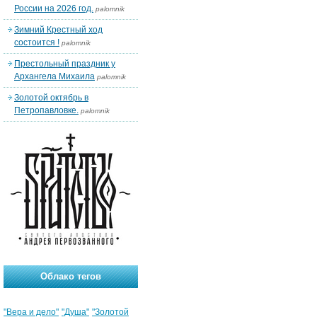
России на 2026 год.
palomnik
Зимний Крестный ход
состоится !
palomnik
Престольный праздник у
Архангела Михаила
palomnik
Золотой октябрь в
Петропавловке.
palomnik
Облако тегов
"Вера и дело"
"Душа"
"Золотой