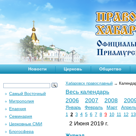
Новости
Церковь
Общество
Хабаровск православный
→
Календа
Весь календарь
Самый Восточный
2006
2007
2008
200
Митрополия
Январь
Февраль
Март
Апрел
Епархия
1
2
3
4
5
6
7
8
9
10
11
12
13
Семинария
2 Июня 2019 г.
Церковные СМИ
Блогосфера
Журнал