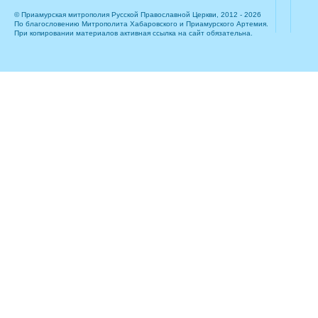
© Приамурская митрополия Русской Православной Церкви, 2012 - 2026
По благословению Митрополита Хабаровского и Приамурского Артемия.
При копировании материалов активная ссылка на сайт обязательна.