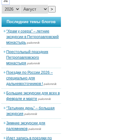
31
>
Последние темы блогов
“Храм у озера” – летние
экскурсии в Петропавловский
монастырь
palomnik
Престольный праздник
Петропавловского
монастыря
palomnik
Поездки по России 2026 –
специально для
дальневосточников !
palomnik
Большие экскурсии для всех в
феврале и марте
palomnik
“Татьянин день” – большая
экскурсия
palomnik
Зимние экскурсии для
паломников
palomnik
Идет запись в поездки по