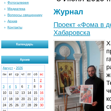
Фотогалерея
Медиатека
Журнал
Вопросы священнику
Архив
Проект «Фома в д
Контакты
Хабаровска
Х
Календарь
п
г
Архив
р
Август
-
2026
ж
пн
вт
ср
чт
пт
сб
вс
1
2
Т
3
4
5
6
7
8
9
ч
10
11
12
13
14
15
16
к
17
18
19
20
21
22
23
с
24
25
26
27
28
29
30