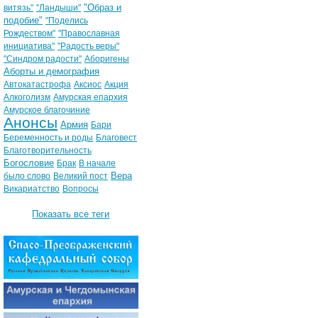
"Образ и
витязь"
"Ландыши"
подобие"
"Поделись
Рождеством"
"Православная
инициатива"
"Радость веры"
"Синдром радости"
Аборигены
Аборты и демография
Автокатастрофа
Аксиос
Акция
Алкоголизм
Амурская епархия
Амурское благочиние
Анонсы
Армия
Бари
Беременность и роды
Благовест
Благотворительность
Богословие
Брак
В начале
Вера
было слово
Великий пост
Викариатство
Вопросы
Показать все теги