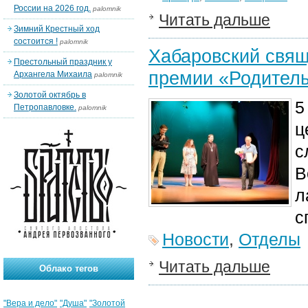
России на 2026 год.
palomnik
Читать дальше
Зимний Крестный ход
состоится !
palomnik
Хабаровский свящ
Престольный праздник у
премии «Родитель
Архангела Михаила
palomnik
Золотой октябрь в
5
Петропавловке.
palomnik
ц
с
В
л
с
Новости
,
Отделы
Читать дальше
Облако тегов
"Вера и дело"
"Душа"
"Золотой