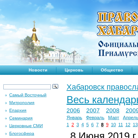
Новости
Церковь
Общество
Хабаровск правосл
Самый Восточный
Весь календар
Митрополия
2006
2007
2008
200
Епархия
Январь
Февраль
Март
Апрел
Семинария
1
2
3
4
5
6
7
8
9
10
11
12
13
Церковные СМИ
8 Июня 2019 г.
Блогосфера