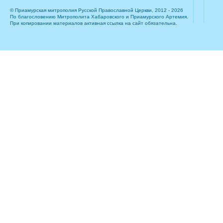
© Приамурская митрополия Русской Православной Церкви, 2012 - 2026
По благословению Митрополита Хабаровского и Приамурского Артемия.
При копировании материалов активная ссылка на сайт обязательна.