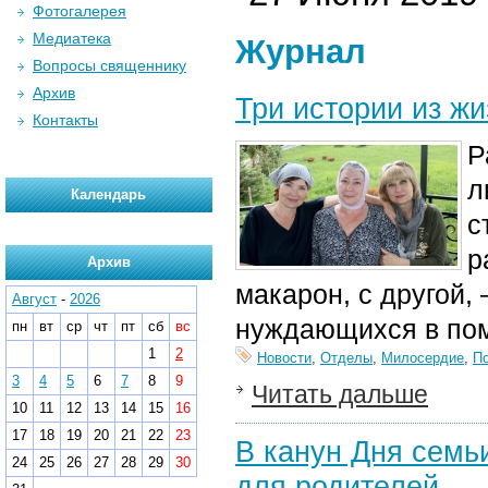
Фотогалерея
Медиатека
Журнал
Вопросы священнику
Архив
Три истории из ж
Контакты
Р
л
Календарь
с
р
Архив
макарон, с другой
Август
-
2026
нуждающихся в пом
пн
вт
ср
чт
пт
сб
вс
1
2
Новости
,
Отделы
,
Милосердие
,
П
3
4
5
6
7
8
9
Читать дальше
10
11
12
13
14
15
16
17
18
19
20
21
22
23
В канун Дня семь
24
25
26
27
28
29
30
для родителей