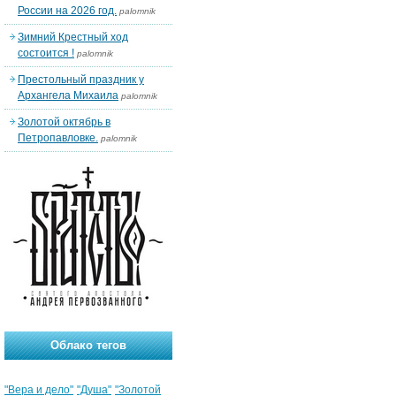
России на 2026 год.
palomnik
Зимний Крестный ход
состоится !
palomnik
Престольный праздник у
Архангела Михаила
palomnik
Золотой октябрь в
Петропавловке.
palomnik
Облако тегов
"Вера и дело"
"Душа"
"Золотой