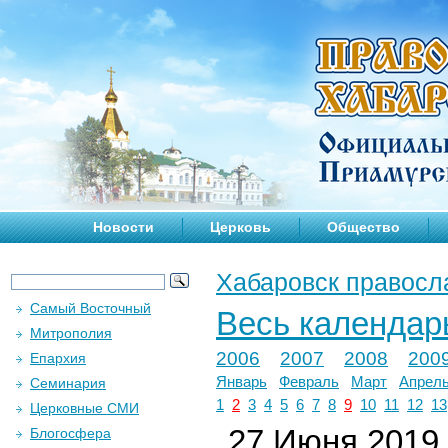
Новости
Церковь
Общество
Хабаровск правосл
Самый Восточный
Весь календар
Митрополия
2006
2007
2008
200
Епархия
Январь
Февраль
Март
Апрел
Семинария
1
2
3
4
5
6
7
8
9
10
11
12
13
Церковные СМИ
27 Июня 2019 
Блогосфера