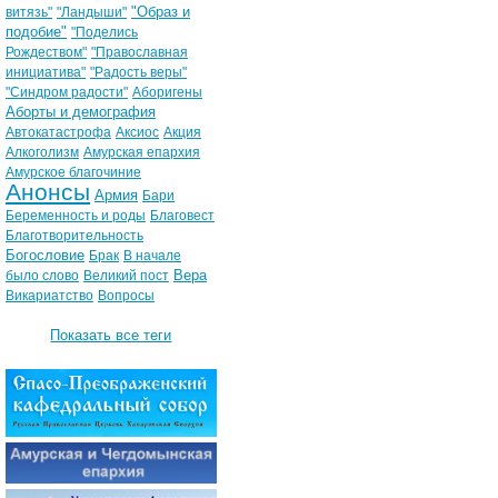
"Образ и
витязь"
"Ландыши"
подобие"
"Поделись
Рождеством"
"Православная
инициатива"
"Радость веры"
"Синдром радости"
Аборигены
Аборты и демография
Автокатастрофа
Аксиос
Акция
Алкоголизм
Амурская епархия
Амурское благочиние
Анонсы
Армия
Бари
Беременность и роды
Благовест
Благотворительность
Богословие
Брак
В начале
Вера
было слово
Великий пост
Викариатство
Вопросы
Показать все теги