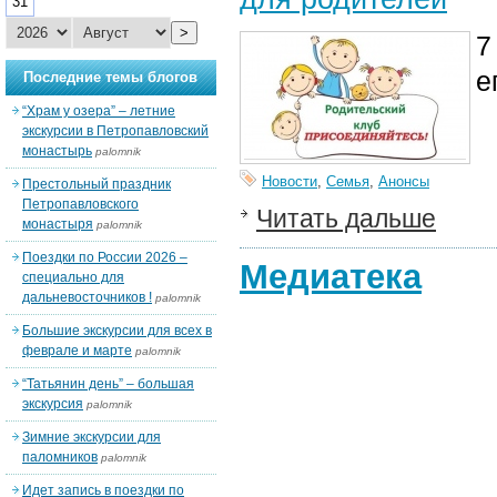
31
>
7
е
Последние темы блогов
“Храм у озера” – летние
экскурсии в Петропавловский
монастырь
palomnik
Новости
,
Семья
,
Анонсы
Престольный праздник
Петропавловского
Читать дальше
монастыря
palomnik
Поездки по России 2026 –
Медиатека
специально для
дальневосточников !
palomnik
Большие экскурсии для всех в
феврале и марте
palomnik
“Татьянин день” – большая
экскурсия
palomnik
Зимние экскурсии для
паломников
palomnik
Идет запись в поездки по