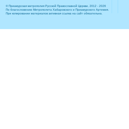
© Приамурская митрополия Русской Православной Церкви, 2012 - 2026
По благословению Митрополита Хабаровского и Приамурского Артемия.
При копировании материалов активная ссылка на сайт обязательна.