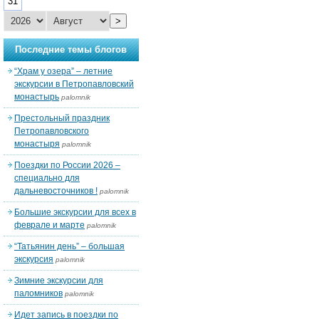
31
>
Последние темы блогов
“Храм у озера” – летние
экскурсии в Петропавловский
монастырь
palomnik
Престольный праздник
Петропавловского
монастыря
palomnik
Поездки по России 2026 –
специально для
дальневосточников !
palomnik
Большие экскурсии для всех в
феврале и марте
palomnik
“Татьянин день” – большая
экскурсия
palomnik
Зимние экскурсии для
паломников
palomnik
Идет запись в поездки по