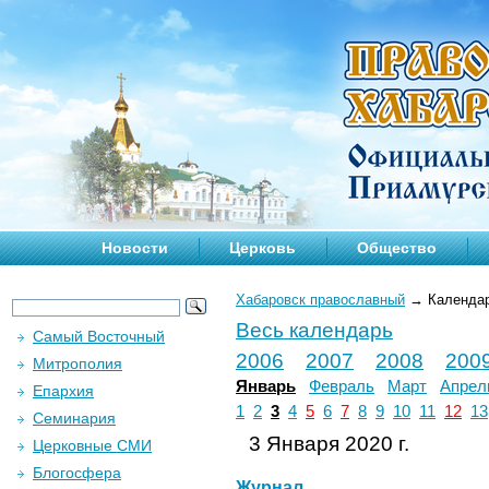
Новости
Церковь
Общество
Хабаровск православный
→
Календа
Весь календарь
Самый Восточный
2006
2007
2008
200
Митрополия
Январь
Февраль
Март
Апрел
Епархия
1
2
3
4
5
6
7
8
9
10
11
12
13
Семинария
3 Января 2020 г.
Церковные СМИ
Блогосфера
Журнал