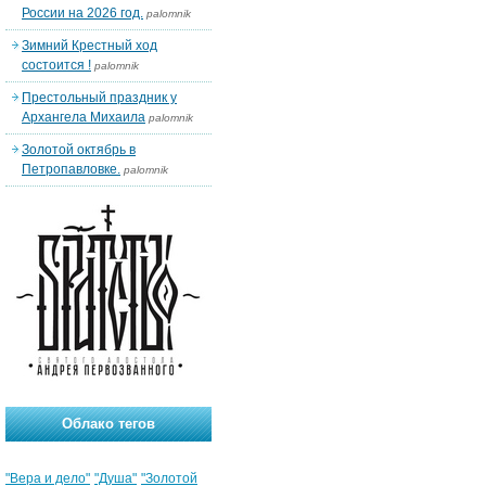
России на 2026 год.
palomnik
Зимний Крестный ход
состоится !
palomnik
Престольный праздник у
Архангела Михаила
palomnik
Золотой октябрь в
Петропавловке.
palomnik
Облако тегов
"Вера и дело"
"Душа"
"Золотой