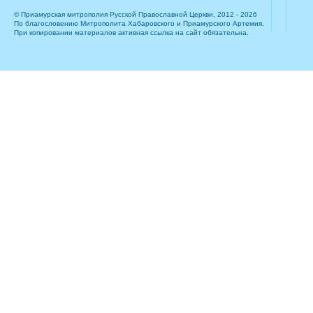
© Приамурская митрополия Русской Православной Церкви, 2012 - 2026
По благословению Митрополита Хабаровского и Приамурского Артемия.
При копировании материалов активная ссылка на сайт обязательна.