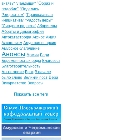
"Образ и
витязь"
"Ландыши"
подобие"
"Поделись
Рождеством"
"Православная
инициатива"
"Радость веры"
"Синдром радости"
Аборигены
Аборты и демография
Автокатастрофа
Аксиос
Акция
Алкоголизм
Амурская епархия
Амурское благочиние
Анонсы
Армия
Бари
Беременность и роды
Благовест
Благотворительность
Богословие
Брак
В начале
Вера
было слово
Великий пост
Викариатство
Вопросы
Показать все теги