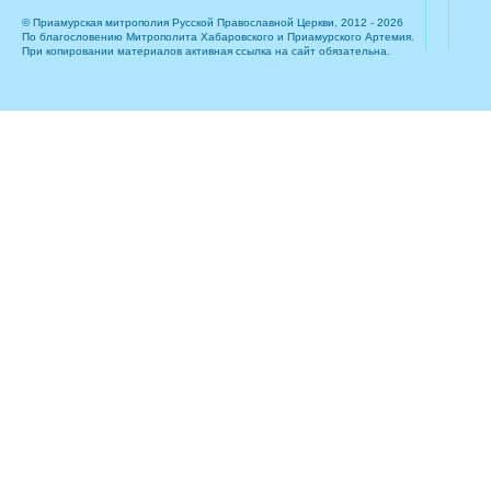
© Приамурская митрополия Русской Православной Церкви, 2012 - 2026
По благословению Митрополита Хабаровского и Приамурского Артемия.
При копировании материалов активная ссылка на сайт обязательна.