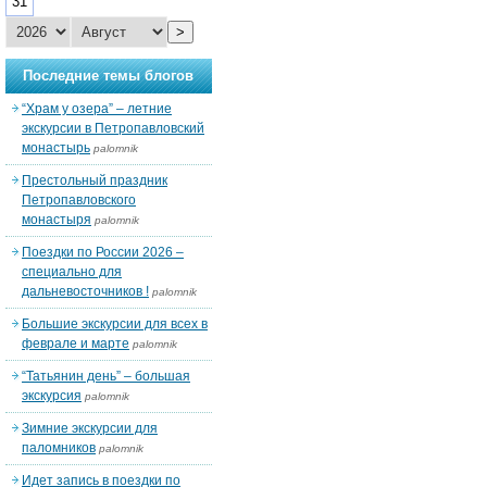
31
>
Последние темы блогов
“Храм у озера” – летние
экскурсии в Петропавловский
монастырь
palomnik
Престольный праздник
Петропавловского
монастыря
palomnik
Поездки по России 2026 –
специально для
дальневосточников !
palomnik
Большие экскурсии для всех в
феврале и марте
palomnik
“Татьянин день” – большая
экскурсия
palomnik
Зимние экскурсии для
паломников
palomnik
Идет запись в поездки по