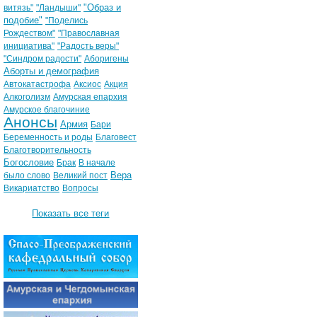
"Образ и
витязь"
"Ландыши"
подобие"
"Поделись
Рождеством"
"Православная
инициатива"
"Радость веры"
"Синдром радости"
Аборигены
Аборты и демография
Автокатастрофа
Аксиос
Акция
Алкоголизм
Амурская епархия
Амурское благочиние
Анонсы
Армия
Бари
Беременность и роды
Благовест
Благотворительность
Богословие
Брак
В начале
Вера
было слово
Великий пост
Викариатство
Вопросы
Показать все теги