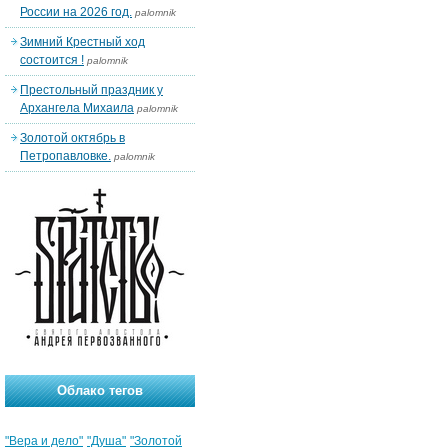
России на 2026 год.
palomnik
Зимний Крестный ход
состоится !
palomnik
Престольный праздник у
Архангела Михаила
palomnik
Золотой октябрь в
Петропавловке.
palomnik
Облако тегов
"Вера и дело"
"Душа"
"Золотой