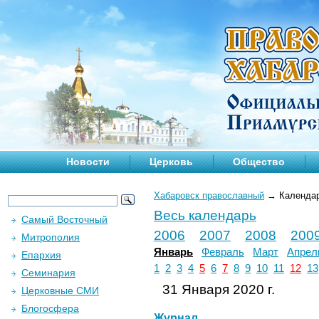
Новости
Церковь
Общество
Хабаровск православный
→
Календа
Весь календарь
Самый Восточный
2006
2007
2008
200
Митрополия
Январь
Февраль
Март
Апрел
Епархия
1
2
3
4
5
6
7
8
9
10
11
12
13
Семинария
31 Января 2020 г.
Церковные СМИ
Блогосфера
Журнал