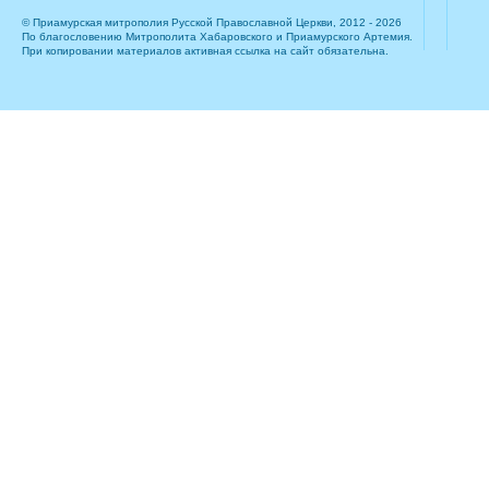
© Приамурская митрополия Русской Православной Церкви, 2012 - 2026
По благословению Митрополита Хабаровского и Приамурского Артемия.
При копировании материалов активная ссылка на сайт обязательна.