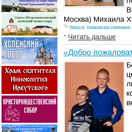
п
В
Москва) Михаила Х
Новости
,
Хабаровская семинария
Читать дальше
«Добро пожаловат
Б
ц
л
к
в