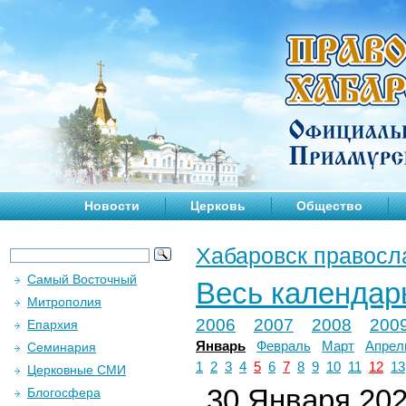
Новости
Церковь
Общество
Хабаровск правосл
Самый Восточный
Весь календар
Митрополия
2006
2007
2008
200
Епархия
Январь
Февраль
Март
Апрел
Семинария
1
2
3
4
5
6
7
8
9
10
11
12
13
Церковные СМИ
30 Января 2020
Блогосфера