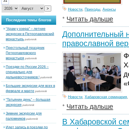
31
>
Новости
,
Приходы
,
Анонсы
Читать дальше
Последние темы блогов
“Храм у озера” – летние
Дополнительный н
экскурсии в Петропавловский
монастырь
palomnik
православной ве
Престольный праздник
Петропавловского
Ф
монастыря
palomnik
Х
Поездки по России 2026 –
специально для
д
дальневосточников !
palomnik
«
Большие экскурсии для всех в
феврале и марте
palomnik
Новости
,
Хабаровская семинария
“Татьянин день” – большая
экскурсия
Читать дальше
palomnik
Зимние экскурсии для
паломников
palomnik
В Хабаровской се
Идет запись в поездки по