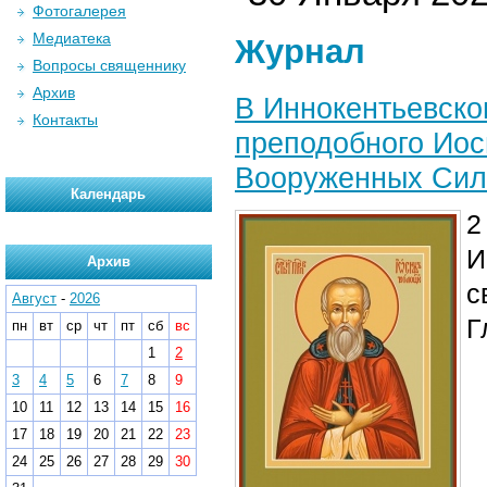
Фотогалерея
Медиатека
Журнал
Вопросы священнику
Архив
В Иннокентьевско
Контакты
преподобного Иос
Вооруженных Си
Календарь
2
И
Архив
с
Август
-
2026
Г
пн
вт
ср
чт
пт
сб
вс
1
2
3
4
5
6
7
8
9
10
11
12
13
14
15
16
17
18
19
20
21
22
23
24
25
26
27
28
29
30