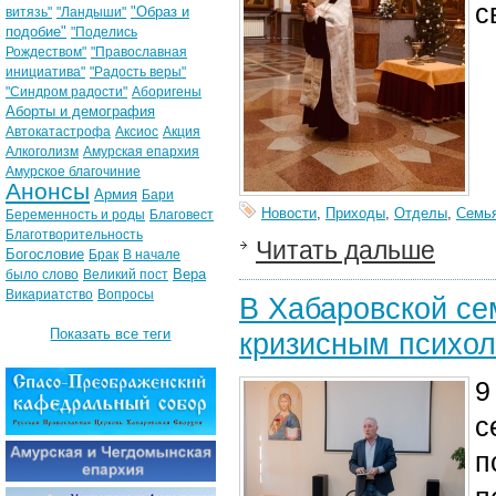
с
"Образ и
витязь"
"Ландыши"
подобие"
"Поделись
Рождеством"
"Православная
инициатива"
"Радость веры"
"Синдром радости"
Аборигены
Аборты и демография
Автокатастрофа
Аксиос
Акция
Алкоголизм
Амурская епархия
Амурское благочиние
Анонсы
Армия
Бари
Новости
,
Приходы
,
Отделы
,
Семь
Беременность и роды
Благовест
Благотворительность
Читать дальше
Богословие
Брак
В начале
Вера
было слово
Великий пост
Викариатство
Вопросы
В Хабаровской се
Показать все теги
кризисным психол
9
с
п