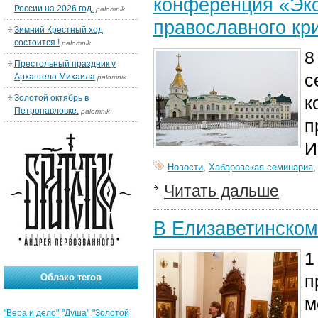
конференция «Эко
России на 2026 год.
palomnik
православного кр
Зимний Крестный ход
состоится !
palomnik
8
Престольный праздник у
с
Архангела Михаила
palomnik
Золотой октябрь в
к
Петропавловке.
palomnik
п
И
Новости
,
Хабаровская семинария
Читать дальше
В Елизаветинском
1
п
Облако тегов
м
"Вера и дело"
"Душа"
"Золотой