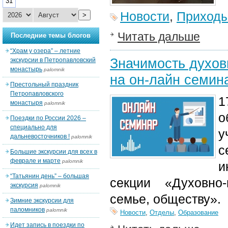
31
Новости
,
Приход
>
Читать дальше
Последние темы блогов
“Храм у озера” – летние
Значимость духов
экскурсии в Петропавловский
монастырь
palomnik
на он-лайн семин
Престольный праздник
Петропавловского
1
монастыря
palomnik
о
Поездки по России 2026 –
специально для
у
дальневосточников !
palomnik
с
Большие экскурсии для всех в
феврале и марте
palomnik
и
“Татьянин день” – большая
секции «Духовно-н
экскурсия
palomnik
семье, обществу».
Зимние экскурсии для
паломников
palomnik
Новости
,
Отделы
,
Образование
Идет запись в поездки по