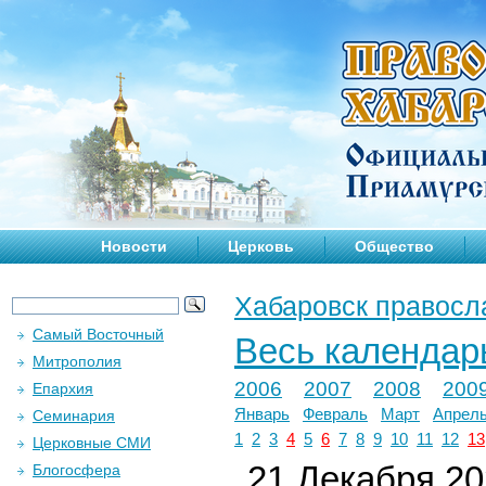
Новости
Церковь
Общество
Хабаровск правосл
Самый Восточный
Весь календар
Митрополия
2006
2007
2008
200
Епархия
Январь
Февраль
Март
Апрел
Семинария
1
2
3
4
5
6
7
8
9
10
11
12
13
Церковные СМИ
21 Декабря 202
Блогосфера