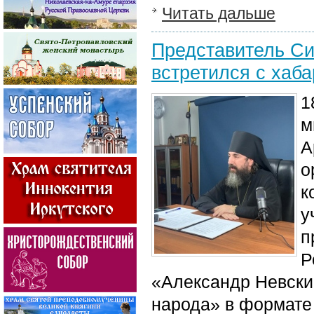
Читать дальше
Представитель Си
встретился с хаб
1
м
А
о
к
у
п
Р
«Александр Невский
народа» в формате