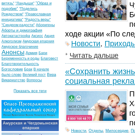
Ч
"Образ и
витязь"
"Ландыши"
подобие"
"Поделись
Б
Рождеством"
"Православная
инициатива"
"Радость веры"
п
"Синдром радости"
Аборигены
Аборты и демография
ходе акции «По сле
Автокатастрофа
Аксиос
Акция
Алкоголизм
Амурская епархия
Новости
,
Приход
Амурское благочиние
Анонсы
Армия
Бари
Читать дальше
Беременность и роды
Благовест
Благотворительность
«Сохранить жизнь
Богословие
Брак
В начале
Вера
было слово
Великий пост
социальная рекл
Викариатство
Вопросы
Показать все теги
П
Х
г
п
Новости
,
Отделы
,
Милосердие
,
П