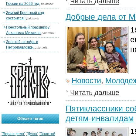
Читать дальше
России на 2026 год.
palomnik
Зимний Крестный ход
Добрые дела от М
состоится !
palomnik
Престольный праздник у
1
Архангела Михаила
palomnik
е
Золотой октябрь в
п
Петропавловке.
palomnik
Новости
,
Молодеж
Читать дальше
Пятиклассники со
детям-инвалидам
Облако тегов
1
"Вера и дело"
"Душа"
"Золотой