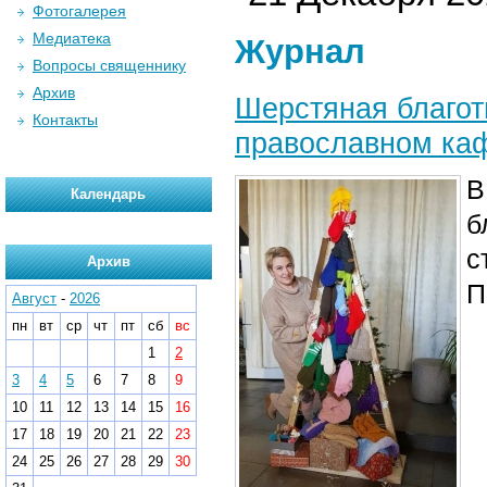
Фотогалерея
Медиатека
Журнал
Вопросы священнику
Архив
Шерстяная благот
Контакты
православном ка
В
Календарь
б
с
Архив
П
Август
-
2026
пн
вт
ср
чт
пт
сб
вс
1
2
3
4
5
6
7
8
9
10
11
12
13
14
15
16
17
18
19
20
21
22
23
24
25
26
27
28
29
30