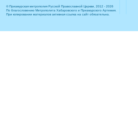
© Приамурская митрополия Русской Православной Церкви, 2012 - 2026
По благословению Митрополита Хабаровского и Приамурского Артемия.
При копировании материалов активная ссылка на сайт обязательна.