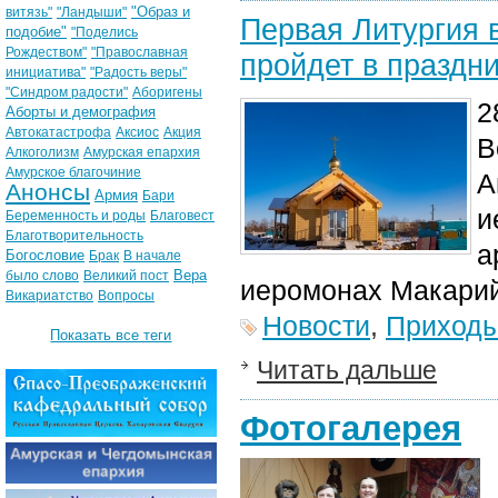
"Образ и
витязь"
"Ландыши"
Первая Литургия 
подобие"
"Поделись
Рождеством"
"Православная
пройдет в праздн
инициатива"
"Радость веры"
"Синдром радости"
Аборигены
2
Аборты и демография
Автокатастрофа
Аксиос
Акция
В
Алкоголизм
Амурская епархия
Амурское благочиние
А
Анонсы
Армия
Бари
и
Беременность и роды
Благовест
Благотворительность
а
Богословие
Брак
В начале
Вера
было слово
Великий пост
иеромонах Макарий
Викариатство
Вопросы
Новости
,
Приход
Показать все теги
Читать дальше
Фотогалерея