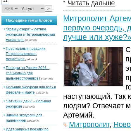
31
Читать дальше
>
Митрополит Артем
Последние темы блогов
первую очередь, д
“Храм у озера” – летние
экскурсии в Петропавловский
лучше или хуже?
монастырь
palomnik
С
Престольный праздник
Петропавловского
п
монастыря
palomnik
э
Поездки по России 2026 –
специально для
п
дальневосточников !
palomnik
г
Большие экскурсии для всех в
феврале и марте
palomnik
наступающий.
Так 
“Татьянин день” – большая
людям? Отвечает м
экскурсия
palomnik
Артемий.
Зимние экскурсии для
паломников
palomnik
Митрополит
,
Ново
Идет запись в поездки по