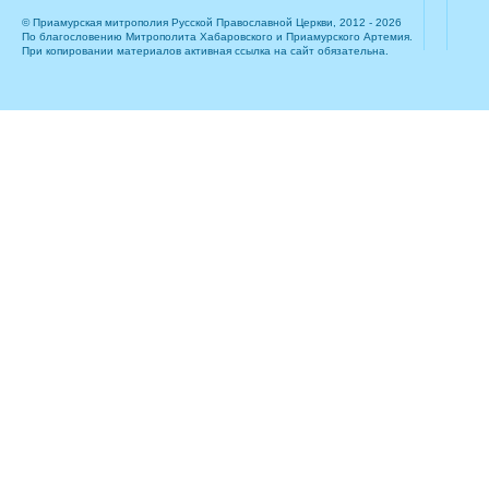
© Приамурская митрополия Русской Православной Церкви, 2012 - 2026
По благословению Митрополита Хабаровского и Приамурского Артемия.
При копировании материалов активная ссылка на сайт обязательна.