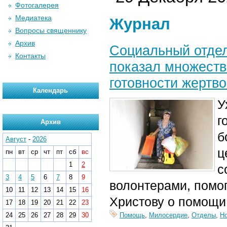
Фотогалерея
Медиатека
Журнал
Вопросы священнику
Архив
Социальный отдел
Контакты
показал множеств
готовности жертв
Календарь
У
г
Архив
б
Август
-
2026
ц
пн
вт
ср
чт
пт
сб
вс
1
2
с
3
4
5
6
7
8
9
волонтерами, помо
10
11
12
13
14
15
16
Христову о помощи
17
18
19
20
21
22
23
24
25
26
27
28
29
30
Помощь
,
Милосердие
,
Отделы
,
Н