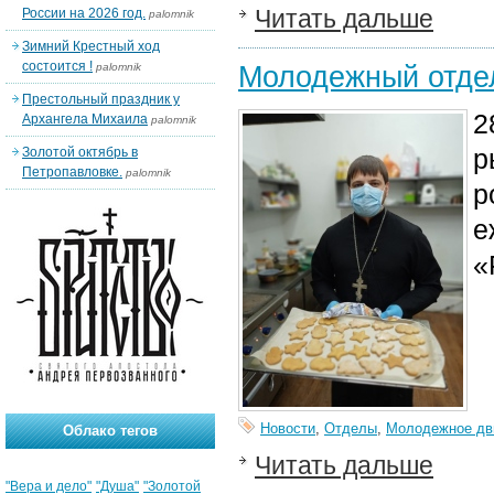
Читать дальше
России на 2026 год.
palomnik
Зимний Крестный ход
состоится !
Молодежный отдел
palomnik
Престольный праздник у
2
Архангела Михаила
palomnik
р
Золотой октябрь в
Петропавловке.
palomnik
р
е
«
Новости
,
Отделы
,
Молодежное дв
Облако тегов
Читать дальше
"Вера и дело"
"Душа"
"Золотой