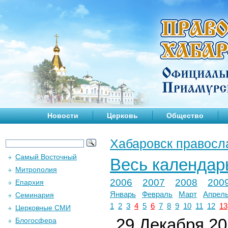
Новости
Церковь
Общество
Хабаровск правосл
Самый Восточный
Весь календар
Митрополия
2006
2007
2008
200
Епархия
Январь
Февраль
Март
Апрел
Семинария
1
2
3
4
5
6
7
8
9
10
11
12
13
Церковные СМИ
29 Декабря 202
Блогосфера