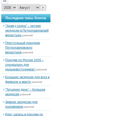
31
>
Последние темы блогов
“Храм у озера” – летние
экскурсии в Петропавловский
монастырь
palomnik
Престольный праздник
Петропавловского
монастыря
palomnik
Поездки по России 2026 –
специально для
дальневосточников !
palomnik
Большие экскурсии для всех в
феврале и марте
palomnik
“Татьянин день” – большая
экскурсия
palomnik
Зимние экскурсии для
паломников
palomnik
Идет запись в поездки по