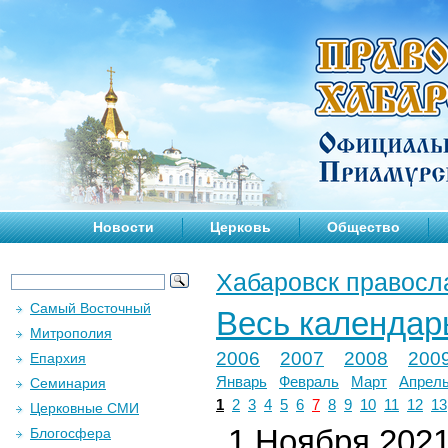
Новости
Церковь
Общество
Хабаровск правосл
Самый Восточный
Весь календар
Митрополия
2006
2007
2008
200
Епархия
Январь
Февраль
Март
Апрел
Семинария
1
2
3
4
5
6
7
8
9
10
11
12
13
Церковные СМИ
1 Ноября 2021 
Блогосфера