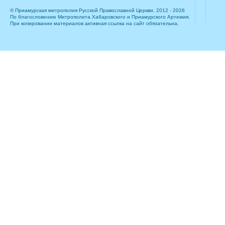
© Приамурская митрополия Русской Православной Церкви, 2012 - 2026
По благословению Митрополита Хабаровского и Приамурского Артемия.
При копировании материалов активная ссылка на сайт обязательна.