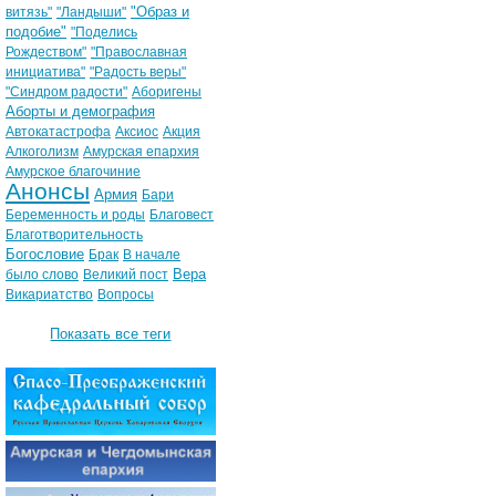
"Образ и
витязь"
"Ландыши"
подобие"
"Поделись
Рождеством"
"Православная
инициатива"
"Радость веры"
"Синдром радости"
Аборигены
Аборты и демография
Автокатастрофа
Аксиос
Акция
Алкоголизм
Амурская епархия
Амурское благочиние
Анонсы
Армия
Бари
Беременность и роды
Благовест
Благотворительность
Богословие
Брак
В начале
Вера
было слово
Великий пост
Викариатство
Вопросы
Показать все теги