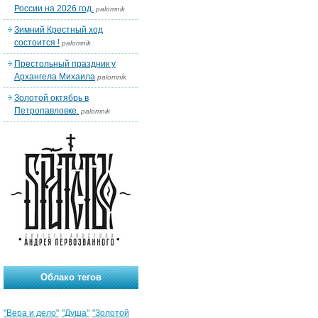
России на 2026 год.
palomnik
Зимний Крестный ход
состоится !
palomnik
Престольный праздник у
Архангела Михаила
palomnik
Золотой октябрь в
Петропавловке.
palomnik
Облако тегов
"Вера и дело"
"Душа"
"Золотой