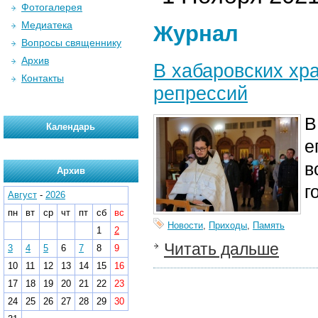
Фотогалерея
Медиатека
Журнал
Вопросы священнику
Архив
В хабаровских хр
Контакты
репрессий
В
Календарь
е
в
Архив
г
Август
-
2026
пн
вт
ср
чт
пт
сб
вс
Новости
,
Приходы
,
Память
1
2
Читать дальше
3
4
5
6
7
8
9
10
11
12
13
14
15
16
17
18
19
20
21
22
23
24
25
26
27
28
29
30