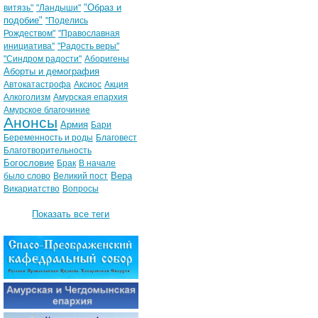
"Образ и
витязь"
"Ландыши"
подобие"
"Поделись
Рождеством"
"Православная
инициатива"
"Радость веры"
"Синдром радости"
Аборигены
Аборты и демография
Автокатастрофа
Аксиос
Акция
Алкоголизм
Амурская епархия
Амурское благочиние
Анонсы
Армия
Бари
Беременность и роды
Благовест
Благотворительность
Богословие
Брак
В начале
Вера
было слово
Великий пост
Викариатство
Вопросы
Показать все теги