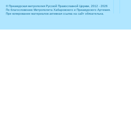
© Приамурская митрополия Русской Православной Церкви, 2012 - 2026
По благословению Митрополита Хабаровского и Приамурского Артемия.
При копировании материалов активная ссылка на сайт обязательна.