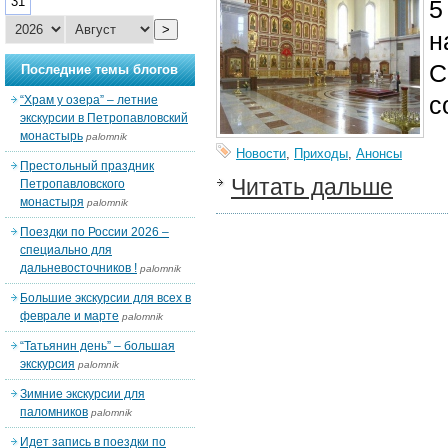
31
5
>
н
С
Последние темы блогов
с
“Храм у озера” – летние
экскурсии в Петропавловский
монастырь
palomnik
Новости
,
Приходы
,
Анонсы
Престольный праздник
Читать дальше
Петропавловского
монастыря
palomnik
Поездки по России 2026 –
специально для
дальневосточников !
palomnik
Большие экскурсии для всех в
феврале и марте
palomnik
“Татьянин день” – большая
экскурсия
palomnik
Зимние экскурсии для
паломников
palomnik
Идет запись в поездки по