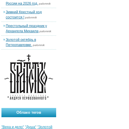
России на 2026 год.
palomnik
Зимний Крестный ход
состоится !
palomnik
Престольный праздник у
Архангела Михаила
palomnik
Золотой октябрь в
Петропавловке.
palomnik
Облако тегов
"Вера и дело"
"Душа"
"Золотой