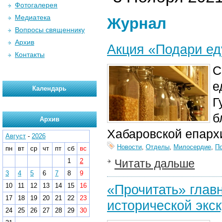
Фотогалерея
Медиатека
Журнал
Вопросы священнику
Архив
Акция «Подари ед
Контакты
С
е
Календарь
Г
б
Архив
Хабаровской епарх
Август
-
2026
Новости
,
Отделы
,
Милосердие
,
П
пн
вт
ср
чт
пт
сб
вс
1
2
Читать дальше
3
4
5
6
7
8
9
10
11
12
13
14
15
16
«Прочитать» глав
17
18
19
20
21
22
23
исторической экс
24
25
26
27
28
29
30