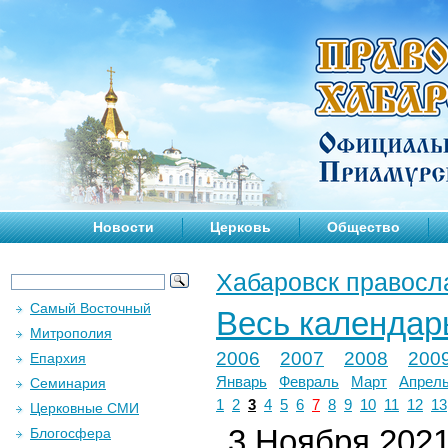
Новости
Церковь
Общество
Хабаровск правосл
Самый Восточный
Весь календар
Митрополия
2006
2007
2008
200
Епархия
Январь
Февраль
Март
Апрел
Семинария
1
2
3
4
5
6
7
8
9
10
11
12
13
Церковные СМИ
3 Ноября 2021 
Блогосфера