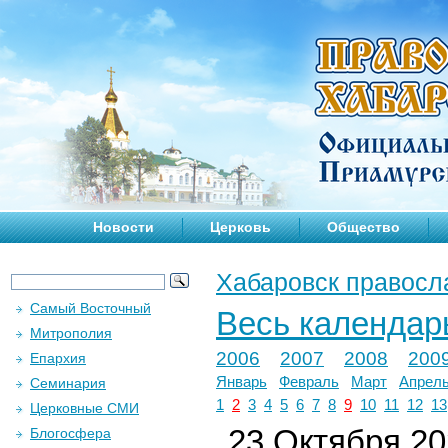
Новости
Церковь
Общество
Хабаровск правосл
Самый Восточный
Весь календар
Митрополия
2006
2007
2008
200
Епархия
Январь
Февраль
Март
Апрел
Семинария
1
2
3
4
5
6
7
8
9
10
11
12
13
Церковные СМИ
23 Октября 202
Блогосфера