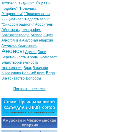
"Образ и
витязь"
"Ландыши"
подобие"
"Поделись
Рождеством"
"Православная
инициатива"
"Радость веры"
"Синдром радости"
Аборигены
Аборты и демография
Автокатастрофа
Аксиос
Акция
Алкоголизм
Амурская епархия
Амурское благочиние
Анонсы
Армия
Бари
Беременность и роды
Благовест
Благотворительность
Богословие
Брак
В начале
Вера
было слово
Великий пост
Викариатство
Вопросы
Показать все теги