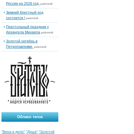
России на 2026 год.
palomnik
Зимний Крестный ход
состоится !
palomnik
Престольный праздник у
Архангела Михаила
palomnik
Золотой октябрь в
Петропавловке.
palomnik
Облако тегов
"Вера и дело"
"Душа"
"Золотой