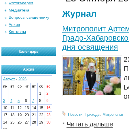
Фотогалерея
Медиатека
Журнал
Вопросы священнику
Архив
Митрополит Артем
Контакты
Градо-Хабаровско
дня освящения
Календарь
2
П
Архив
л
Август
-
2026
Б
пн
вт
ср
чт
пт
сб
вс
1
2
о
3
4
5
6
7
8
9
10
11
12
13
14
15
16
Новости
,
Приходы
,
Митрополит
17
18
19
20
21
22
23
24
25
26
27
28
29
30
Читать дальше