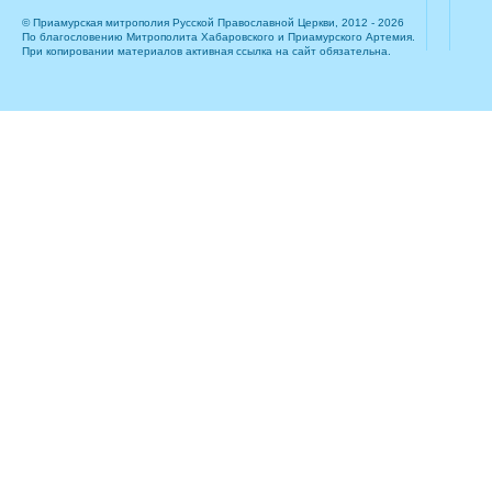
© Приамурская митрополия Русской Православной Церкви, 2012 - 2026
По благословению Митрополита Хабаровского и Приамурского Артемия.
При копировании материалов активная ссылка на сайт обязательна.