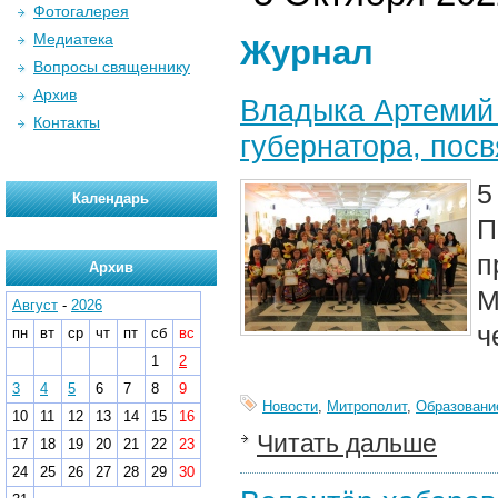
Фотогалерея
Медиатека
Журнал
Вопросы священнику
Архив
Владыка Артемий
Контакты
губернатора, по
5
Календарь
П
Архив
М
Август
-
2026
ч
пн
вт
ср
чт
пт
сб
вс
1
2
3
4
5
6
7
8
9
Новости
,
Митрополит
,
Образовани
10
11
12
13
14
15
16
Читать дальше
17
18
19
20
21
22
23
24
25
26
27
28
29
30