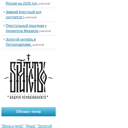
России на 2026 год.
palomnik
Зимний Крестный ход
состоится !
palomnik
Престольный праздник у
Архангела Михаила
palomnik
Золотой октябрь в
Петропавловке.
palomnik
Облако тегов
"Вера и дело"
"Душа"
"Золотой