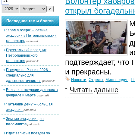
Волонтёр хабаро
31
открыл богадельн
>
Последние темы блогов
М
“Храм у озера” – летние
Б
экскурсии в Петропавловский
д
монастырь
palomnik
Престольный праздник
и
Петропавловского
подтверждает, что 
монастыря
palomnik
и прекрасны.
Поездки по России 2026 –
специально для
Новости
,
Отделы
,
Милосердие
,
П
дальневосточников !
palomnik
Читать дальше
Большие экскурсии для всех в
феврале и марте
palomnik
“Татьянин день” – большая
экскурсия
palomnik
Зимние экскурсии для
паломников
palomnik
Идет запись в поездки по