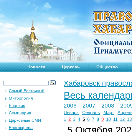
Новости
Церковь
Общество
Хабаровск правосл
Самый Восточный
Весь календар
Митрополия
2006
2007
2008
200
Епархия
Январь
Февраль
Март
Апрел
Семинария
1
2
3
4
5
6
7
8
9
10
11
12
13
Церковные СМИ
5 Октября 2022
Блогосфера