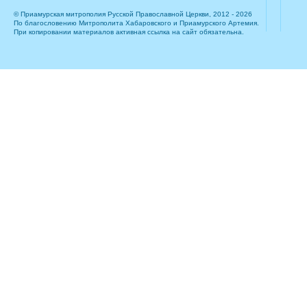
© Приамурская митрополия Русской Православной Церкви, 2012 - 2026
По благословению Митрополита Хабаровского и Приамурского Артемия.
При копировании материалов активная ссылка на сайт обязательна.