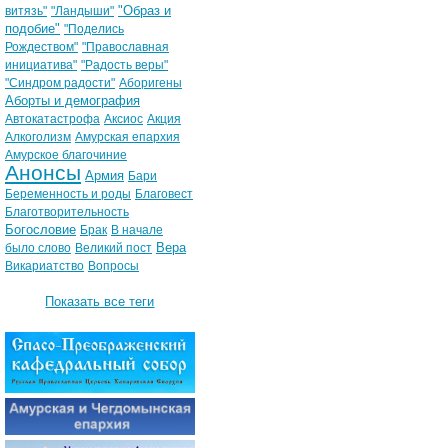
"Образ и
витязь"
"Ландыши"
подобие"
"Поделись
Рождеством"
"Православная
инициатива"
"Радость веры"
"Синдром радости"
Аборигены
Аборты и демография
Автокатастрофа
Аксиос
Акция
Алкоголизм
Амурская епархия
Амурское благочиние
Анонсы
Армия
Бари
Беременность и роды
Благовест
Благотворительность
Богословие
Брак
В начале
Вера
было слово
Великий пост
Викариатство
Вопросы
Показать все теги