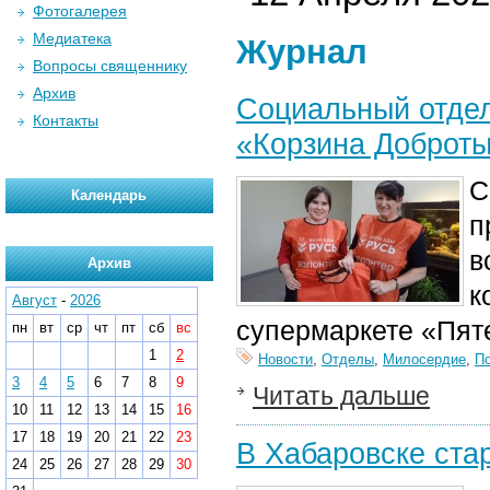
Фотогалерея
Медиатека
Журнал
Вопросы священнику
Архив
Социальный отдел
Контакты
«Корзина Доброт
С
Календарь
п
в
Архив
к
Август
-
2026
супермаркете «Пяте
пн
вт
ср
чт
пт
сб
вс
1
2
Новости
,
Отделы
,
Милосердие
,
П
3
4
5
6
7
8
9
Читать дальше
10
11
12
13
14
15
16
17
18
19
20
21
22
23
В Хабаровске ста
24
25
26
27
28
29
30