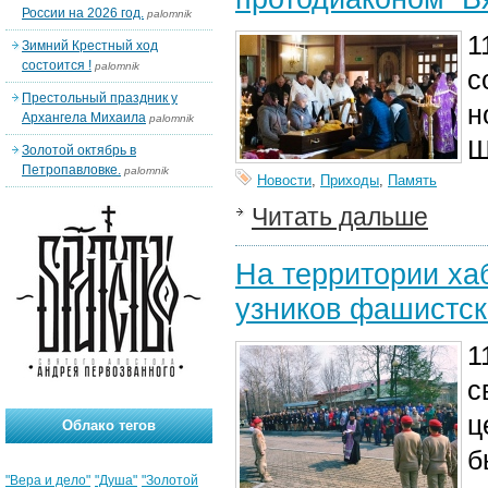
России на 2026 год.
palomnik
1
Зимний Крестный ход
состоится !
palomnik
с
Престольный праздник у
н
Архангела Михаила
palomnik
Ш
Золотой октябрь в
Петропавловке.
palomnik
Новости
,
Приходы
,
Память
Читать дальше
На территории ха
узников фашистск
1
с
ц
Облако тегов
б
"Вера и дело"
"Душа"
"Золотой