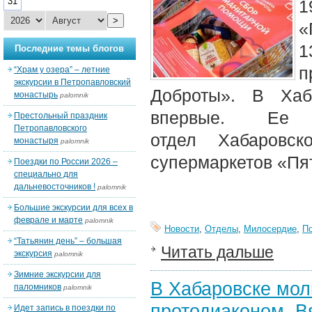
31
1
>
«
1
Последние темы блогов
п
“Храм у озера” – летние
экскурсии в Петропавловский
Доброты». В Хаб
монастырь
palomnik
впервые. Ее 
Престольный праздник
Петропавловского
отдел Хабаровс
монастыря
palomnik
супермаркетов «Пя
Поездки по России 2026 –
специально для
дальневосточников !
palomnik
Большие экскурсии для всех в
феврале и марте
palomnik
Новости
,
Отделы
,
Милосердие
,
П
“Татьянин день” – большая
Читать дальше
экскурсия
palomnik
Зимние экскурсии для
В Хабаровске мол
паломников
palomnik
протодиаконом 
Идет запись в поездки по