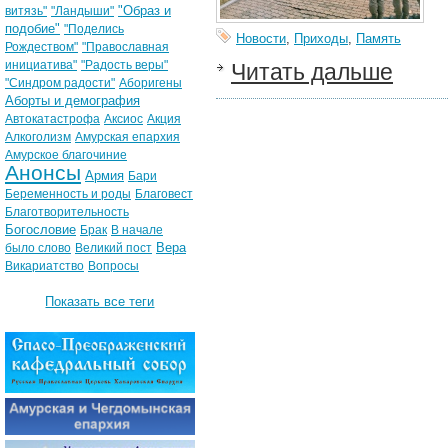
"Образ и
витязь"
"Ландыши"
подобие"
"Поделись
Новости
,
Приходы
,
Память
Рождеством"
"Православная
инициатива"
"Радость веры"
Читать дальше
"Синдром радости"
Аборигены
Аборты и демография
Автокатастрофа
Аксиос
Акция
Алкоголизм
Амурская епархия
Амурское благочиние
Анонсы
Армия
Бари
Беременность и роды
Благовест
Благотворительность
Богословие
Брак
В начале
Вера
было слово
Великий пост
Викариатство
Вопросы
Показать все теги