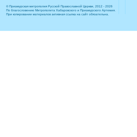
© Приамурская митрополия Русской Православной Церкви, 2012 - 2026
По благословению Митрополита Хабаровского и Приамурского Артемия.
При копировании материалов активная ссылка на сайт обязательна.