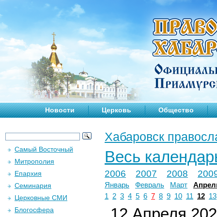
Новости
Церковь
Общество
Хабаровск правосл
Самый Восточный
Весь календар
Митрополия
2006
2007
2008
200
Епархия
Январь
Февраль
Март
Апрел
Семинария
1
2
3
4
5
6
7
8
9
10
11
12
13
Церковные СМИ
12 Апреля 2024
Блогосфера