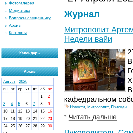
Фотогалерея
Медиатека
Журнал
Вопросы священнику
Архив
Митрополит Артем
Контакты
Недели вайи
2
Календарь
В
Г
Архив
Х
Август
-
2026
В
пн
вт
ср
чт
пт
сб
вс
1
2
кафедральном соб
3
4
5
6
7
8
9
Новости
,
Митрополит
,
Приходы
10
11
12
13
14
15
16
Читать дальше
17
18
19
20
21
22
23
24
25
26
27
28
29
30
Руководитель Сем