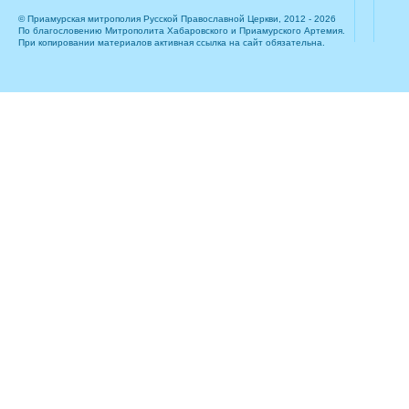
© Приамурская митрополия Русской Православной Церкви, 2012 - 2026
По благословению Митрополита Хабаровского и Приамурского Артемия.
При копировании материалов активная ссылка на сайт обязательна.