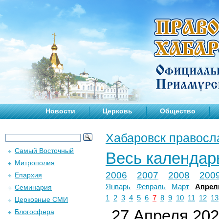
Новости
Церковь
Общество
Хабаровск правосл
Самый Восточный
Весь календар
Митрополия
2006
2007
2008
200
Епархия
Январь
Февраль
Март
Апрел
Семинария
1
2
3
4
5
6
7
8
9
10
11
12
13
Церковные СМИ
27 Апреля 2024
Блогосфера