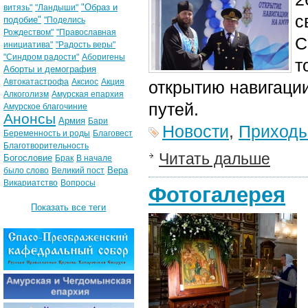
"Образ и
витязь"
"Ландыши"
с
подобие"
"Поделись
Рождеством"
"Православная
С
инициатива"
"Радость веры"
"Синдром радости"
Аборигены
т
Аборты и демография
Автокатастрофа
Аксиос
Акция
открытию навигаци
Алкоголизм
Амурская епархия
путей.
Амурское благочиние
Анонсы
Армия
Бари
Новости
,
Приход
Беременность и роды
Благовест
Благотворительность
Читать дальше
Богословие
Брак
В начале
Вера
было слово
Великий пост
Викариатство
Вопросы
Фотогалерея
Показать все теги