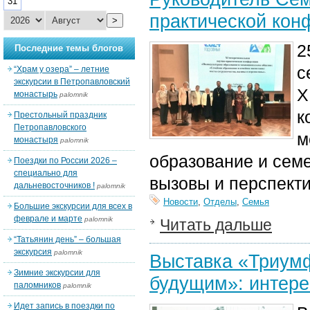
31
практической кон
>
2
Последние темы блогов
с
“Храм у озера” – летние
экскурсии в Петропавловский
X
монастырь
palomnik
к
Престольный праздник
Петропавловского
м
монастыря
palomnik
образование и семе
Поездки по России 2026 –
специально для
вызовы и перспект
дальневосточников !
palomnik
Новости
,
Отделы
,
Семья
Большие экскурсии для всех в
феврале и марте
palomnik
Читать дальше
“Татьянин день” – большая
экскурсия
palomnik
Выставка «Триум
Зимние экскурсии для
будущим»: интер
паломников
palomnik
Идет запись в поездки по