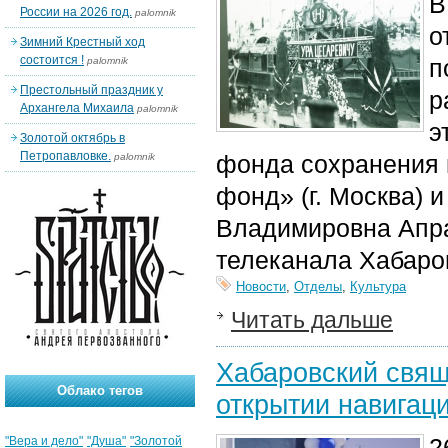
В
России на 2026 год.
palomnik
о
Зимний Крестный ход
состоится !
п
palomnik
Престольный праздник у
р
Архангела Михаила
palomnik
э
Золотой октябрь в
Петропавловке.
фонда сохранения 
palomnik
фонд» (г. Москва) 
Владимировна Апрак
телеканала Хабаро
Новости
,
Отделы
,
Культура
Читать дальше
Хабаровский свящ
Облако тегов
открытии навигац
2
"Вера и дело"
"Душа"
"Золотой