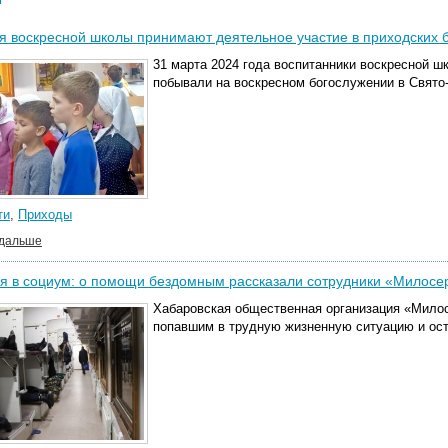
 воскресной школы принимают деятельное участие в приходских 
31 марта 2024 года воспитанники воскресной 
побывали на воскресном богослужении в Свято
ти
,
Приходы
 дальше
я в социум: о помощи бездомным рассказали сотрудники «Милосе
Хабаровская общественная организация «Милос
попавшим в трудную жизненную ситуацию и ост