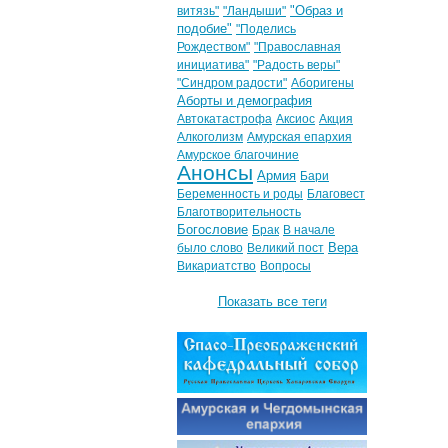
"Образ и
витязь"
"Ландыши"
подобие"
"Поделись
Рождеством"
"Православная
инициатива"
"Радость веры"
"Синдром радости"
Аборигены
Аборты и демография
Автокатастрофа
Аксиос
Акция
Алкоголизм
Амурская епархия
Амурское благочиние
Анонсы
Армия
Бари
Беременность и роды
Благовест
Благотворительность
Богословие
Брак
В начале
Вера
было слово
Великий пост
Викариатство
Вопросы
Показать все теги