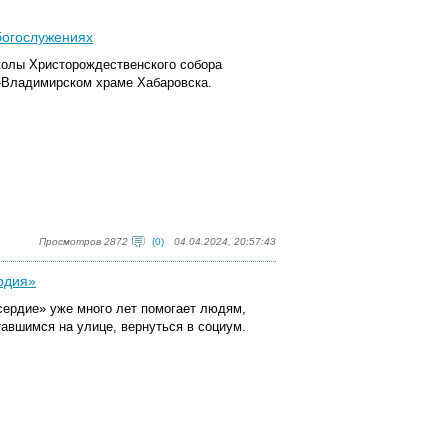
богослужениях
школы Христорождественского собора
-Владимирском храме Хабаровска.
Просмотров 2872
(0)
04.04.2024, 20:57:43
рдия»
ердие» уже много лет помогает людям,
авшимся на улице, вернуться в социум.