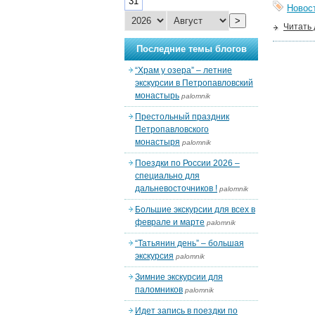
31
Новос
>
Читать
Последние темы блогов
“Храм у озера” – летние
экскурсии в Петропавловский
монастырь
palomnik
Престольный праздник
Петропавловского
монастыря
palomnik
Поездки по России 2026 –
специально для
дальневосточников !
palomnik
Большие экскурсии для всех в
феврале и марте
palomnik
“Татьянин день” – большая
экскурсия
palomnik
Зимние экскурсии для
паломников
palomnik
Идет запись в поездки по