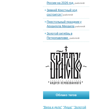
России на 2026 год.
palomnik
Зимний Крестный ход
состоится !
palomnik
Престольный праздник у
Архангела Михаила
palomnik
Золотой октябрь в
Петропавловке.
palomnik
Облако тегов
"Вера и дело"
"Душа"
"Золотой