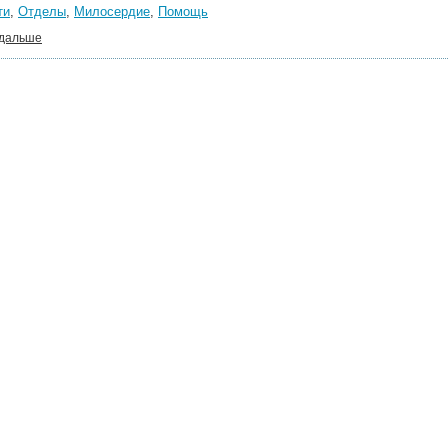
ти
,
Отделы
,
Милосердие
,
Помощь
 дальше