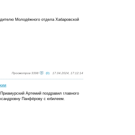
водителю Молодёжного отдела Хабаровской
Просмотров 3398
(0)
17.04.2024, 17:12:14
хии
и Приамурский Артемий поздравил главного
ександровну
Панфёрову
с юбилеем.