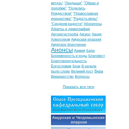
"Образ и
витязь"
"Ландыши"
подобие"
"Поделись
Рождеством"
"Православная
инициатива"
"Радость веры"
"Синдром радости"
Аборигены
Аборты и демография
Автокатастрофа
Аксиос
Акция
Алкоголизм
Амурская епархия
Амурское благочиние
Анонсы
Армия
Бари
Беременность и роды
Благовест
Благотворительность
Богословие
Брак
В начале
Вера
было слово
Великий пост
Викариатство
Вопросы
Показать все теги