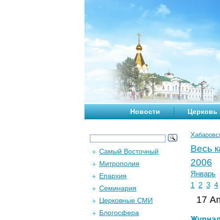
Новости
Церковь
Хабаровс
Весь 
Самый Восточный
2006
Митрополия
Январь
Епархия
1
2
3
4
Семинария
17 Ап
Церковные СМИ
Блогосфера
Журна