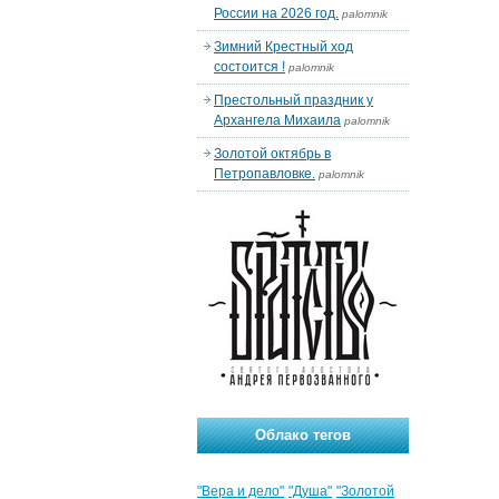
России на 2026 год.
palomnik
Зимний Крестный ход
состоится !
palomnik
Престольный праздник у
Архангела Михаила
palomnik
Золотой октябрь в
Петропавловке.
palomnik
Облако тегов
"Вера и дело"
"Душа"
"Золотой