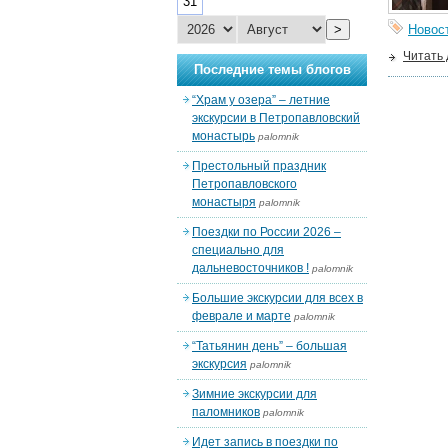
31
>
Новос
Читать
Последние темы блогов
“Храм у озера” – летние
экскурсии в Петропавловский
монастырь
palomnik
Престольный праздник
Петропавловского
монастыря
palomnik
Поездки по России 2026 –
специально для
дальневосточников !
palomnik
Большие экскурсии для всех в
феврале и марте
palomnik
“Татьянин день” – большая
экскурсия
palomnik
Зимние экскурсии для
паломников
palomnik
Идет запись в поездки по