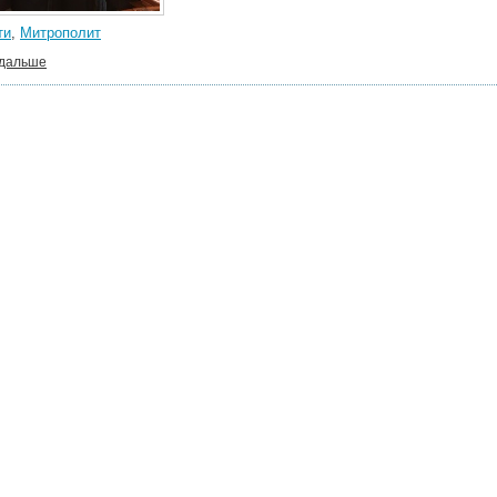
ти
,
Митрополит
 дальше