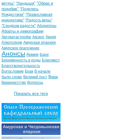
"Образ и
витязь"
"Ландыши"
подобие"
"Поделись
Рождеством"
"Православная
инициатива"
"Радость веры"
"Синдром радости"
Аборигены
Аборты и демография
Автокатастрофа
Аксиос
Акция
Алкоголизм
Амурская епархия
Амурское благочиние
Анонсы
Армия
Бари
Беременность и роды
Благовест
Благотворительность
Богословие
Брак
В начале
Вера
было слово
Великий пост
Викариатство
Вопросы
Показать все теги