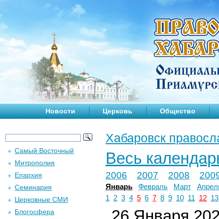
Новости
Церковь
Общество
Хабаровск правосл
Самый Восточный
Весь календар
Митрополия
2006
2007
2008
200
Епархия
Январь
Февраль
Март
Апрел
Семинария
1
2
3
4
5
6
7
8
9
10
11
12
13
Церковные СМИ
26 Января 2025
Блогосфера