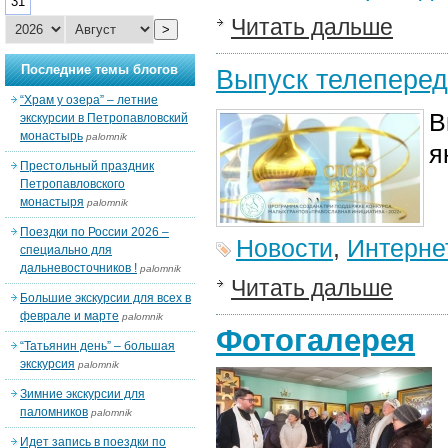
31
Читать дальше
>
Последние темы блогов
Выпуск телеперед
“Храм у озера” – летние
В
экскурсии в Петропавловский
монастырь
palomnik
я
Престольный праздник
Петропавловского
монастыря
palomnik
Поездки по России 2026 –
Новости
,
Интерне
специально для
дальневосточников !
palomnik
Читать дальше
Большие экскурсии для всех в
феврале и марте
palomnik
Фотогалерея
“Татьянин день” – большая
экскурсия
palomnik
Зимние экскурсии для
паломников
palomnik
Идет запись в поездки по