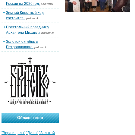
России на 2026 год.
palomnik
Зимний Крестный ход
состоится !
palomnik
Престольный праздник у
Архангела Михаила
palomnik
Золотой октябрь в
Петропавловке.
palomnik
Облако тегов
"Вера и дело"
"Душа"
"Золотой