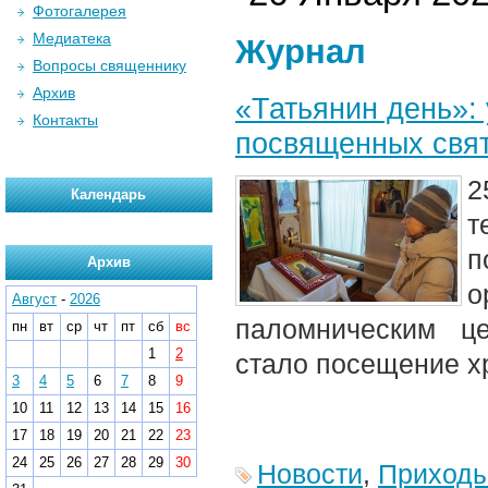
Фотогалерея
Медиатека
Журнал
Вопросы священнику
Архив
«Татьянин день»: 
Контакты
посвященных свя
2
Календарь
т
Архив
Август
-
2026
паломническим ц
пн
вт
ср
чт
пт
сб
вс
1
2
стало посещение х
3
4
5
6
7
8
9
10
11
12
13
14
15
16
17
18
19
20
21
22
23
24
25
26
27
28
29
30
Новости
,
Приход