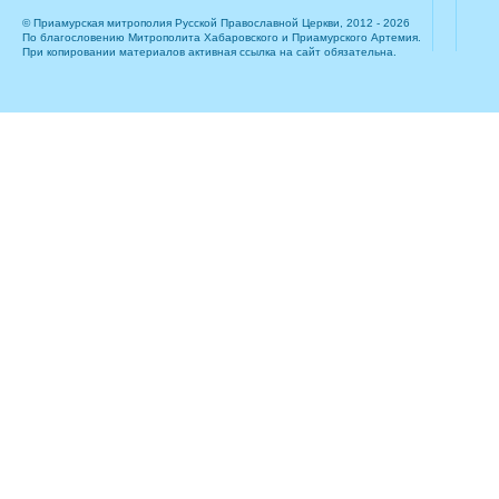
© Приамурская митрополия Русской Православной Церкви, 2012 - 2026
По благословению Митрополита Хабаровского и Приамурского Артемия.
При копировании материалов активная ссылка на сайт обязательна.