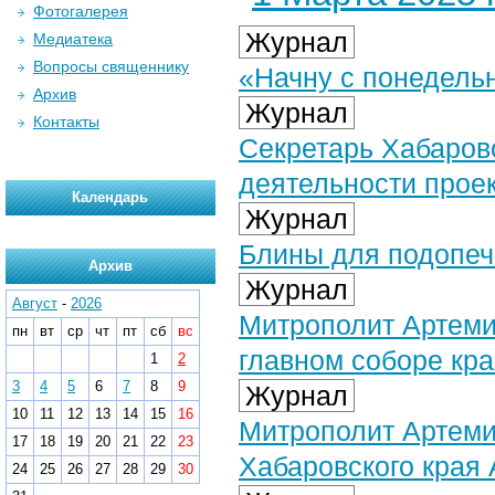
Фотогалерея
Журнал
Медиатека
Вопросы священнику
«Начну с понедельн
Архив
Журнал
Контакты
Секретарь Хабаров
деятельности прое
Календарь
Журнал
Блины для подопеч
Архив
Журнал
Август
-
2026
Митрополит Артеми
пн
вт
ср
чт
пт
сб
вс
главном соборе кр
1
2
3
4
5
6
7
8
9
Журнал
10
11
12
13
14
15
16
Митрополит Артеми
17
18
19
20
21
22
23
Хабаровского края
24
25
26
27
28
29
30