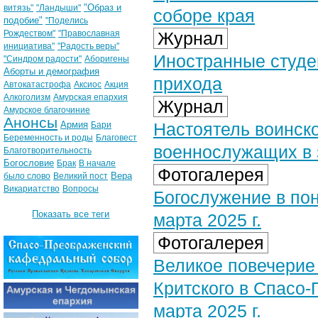
"Образ и
витязь"
"Ландыши"
соборе края
подобие"
"Поделись
Рождеством"
"Православная
Журнал
инициатива"
"Радость веры"
Иностранные студе
"Синдром радости"
Аборигены
Аборты и демография
прихода
Автокатастрофа
Аксиос
Акция
Алкоголизм
Амурская епархия
Журнал
Амурское благочиние
Анонсы
Армия
Настоятель воинск
Бари
Беременность и роды
Благовест
военнослужащих в
Благотворительность
Богословие
Брак
В начале
Фотогалерея
Вера
было слово
Великий пост
Викариатство
Вопросы
Богослужение в по
Показать все теги
марта 2025 г.
Фотогалерея
Великое повечерие
Критского в Спасо
марта 2025 г.