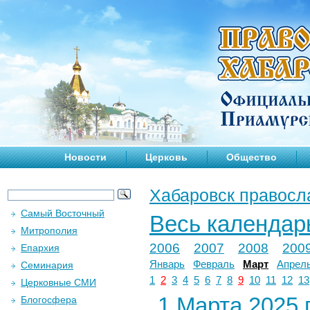
Новости
Церковь
Общество
Хабаровск правосл
Самый Восточный
Весь календар
Митрополия
2006
2007
2008
200
Епархия
Январь
Февраль
Март
Апрел
Семинария
1
2
3
4
5
6
7
8
9
10
11
12
13
Церковные СМИ
1 Марта 2025 г
Блогосфера