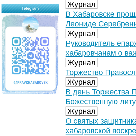
Журнал
Telegram
В Хабаровске прош
Леониде Серебрен
Журнал
Руководитель епар
хабаровчанам о ва
Журнал
Торжество Правосл
Журнал
В день Торжества 
Божественную литу
Журнал
О святых защитник
хабаровской воскр