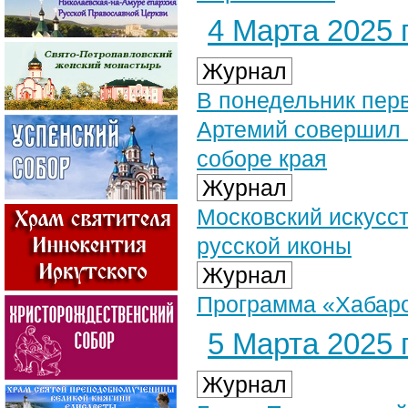
4 Марта 2025 г
Журнал
В понедельник пер
Артемий совершил 
соборе края
Журнал
Московский искусс
русской иконы
Журнал
Программа «Хабаров
5 Марта 2025 г
Журнал