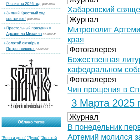
России на 2026 год.
palomnik
Хабаровский свяще
Зимний Крестный ход
Журнал
состоится !
palomnik
Митрополит Артеми
Престольный праздник у
Архангела Михаила
palomnik
края
Золотой октябрь в
Фотогалерея
Петропавловке.
palomnik
Божественная литу
кафедральном собор
Фотогалерея
Чин прощения в Сп
3 Марта 2025 г
Журнал
Облако тегов
В понедельник пер
Артемий молился з
"Вера и дело"
"Душа"
"Золотой