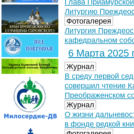
Глава Приамурской
Литургию Преждео
Фотогалерея
Литургия Преждео
кафедральном собор
6 Марта 2025 г
Журнал
В среду первой се
совершил чтение К
Преображенском с
Журнал
О жизни дальневос
в фонде редкой кни
Фотогалерея