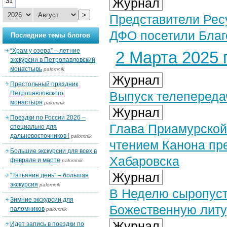
Журнал
31
>
Представители Рес
ДФО посетили Бла
Последние темы блогов
“Храм у озера” – летние
2 Марта 2025 г
экскурсии в Петропавловский
монастырь
palomnik
Журнал
Престольный праздник
Выпуск телепередач
Петропавловского
монастыря
palomnik
Журнал
Поездки по России 2026 –
Глава Приамурской
специально для
дальневосточников !
palomnik
чтением Канона пр
Большие экскурсии для всех в
Хабаровска
феврале и марте
palomnik
Журнал
“Татьянин день” – большая
экскурсия
palomnik
В Неделю сыропуст
Зимние экскурсии для
Божественную литу
паломников
palomnik
Журнал
Идет запись в поездки по