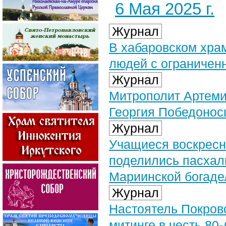
6 Мая 2025 г.
Журнал
В хабаровском хра
людей с ограничен
Журнал
Митрополит Артемий
Георгия Победонос
Журнал
Учащиеся воскресн
поделились пасхал
Мариинской богаде
Журнал
Настоятель Покров
митинге в честь 80