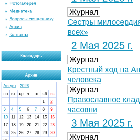
Фотогалерея
Журнал
Медиатека
Вопросы священнику
Сестры милосердия
Архив
всех»
Контакты
2 Мая 2025 г.
Календарь
Журнал
Крестный ход на Ан
Архив
человека
Август
-
2026
Журнал
пн
вт
ср
чт
пт
сб
вс
Православное клад
1
2
часовни
3
4
5
6
7
8
9
10
11
12
13
14
15
16
3 Мая 2025 г.
17
18
19
20
21
22
23
24
25
26
27
28
29
30
Журнал