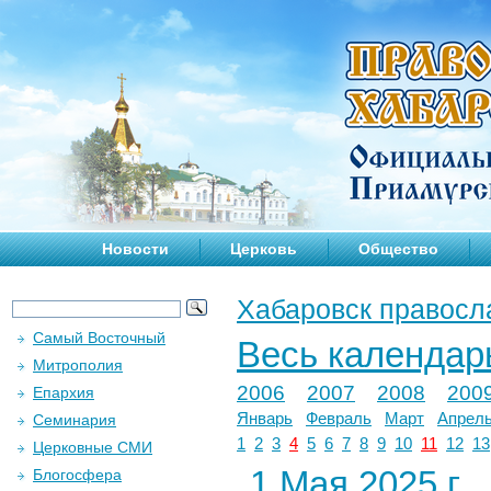
Новости
Церковь
Общество
Хабаровск правосл
Самый Восточный
Весь календар
Митрополия
2006
2007
2008
200
Епархия
Январь
Февраль
Март
Апрел
Семинария
1
2
3
4
5
6
7
8
9
10
11
12
13
Церковные СМИ
1 Мая 2025 г.
Блогосфера