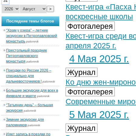
31
Квест-игра «Пасха
>
воскресные школы
Последние темы блогов
Фотогалерея
“Храм у озера” – летние
Квест-игра среди 
экскурсии в Петропавловский
монастырь
palomnik
апреля 2025 г.
Престольный праздник
4 Мая 2025 г.
Петропавловского
монастыря
palomnik
Журнал
Поездки по России 2026 –
специально для
Ко дню жен-миронос
дальневосточников !
palomnik
Фотогалерея
Большие экскурсии для всех в
феврале и марте
palomnik
Современные мирон
“Татьянин день” – большая
экскурсия
palomnik
5 Мая 2025 г.
Зимние экскурсии для
паломников
palomnik
Журнал
Идет запись в поездки по