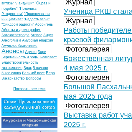
Журнал
"Образ и
витязь"
"Ландыши"
подобие"
"Поделись
Ученица РКШ стала
Рождеством"
"Православная
Журнал
инициатива"
"Радость веры"
"Синдром радости"
Аборигены
Работы победителе
Аборты и демография
Автокатастрофа
Аксиос
Акция
краевой филармон
Алкоголизм
Амурская епархия
Амурское благочиние
Фотогалерея
Анонсы
Армия
Бари
Божественная литу
Беременность и роды
Благовест
Благотворительность
4 мая 2025 г.
Богословие
Брак
В начале
Вера
было слово
Великий пост
Фотогалерея
Викариатство
Вопросы
Большой Пасхальны
Показать все теги
мая 2025 года
Фотогалерея
Выставка работ уча
2025 г.