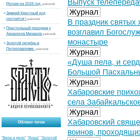
Выпуск телепередач
России на 2026 год.
palomnik
Журнал
Зимний Крестный ход
состоится !
palomnik
В праздник святых
Престольный праздник у
возглавил Богослу
Архангела Михаила
palomnik
монастыре
Золотой октябрь в
Петропавловке.
palomnik
Журнал
«Душа пела, и сер
Большой Пасхальн
Журнал
Хабаровские прихо
села Забайкальско
Журнал
Хабаровский свяще
Облако тегов
воинов, проходящи
"Вера и дело"
"Душа"
"Золотой