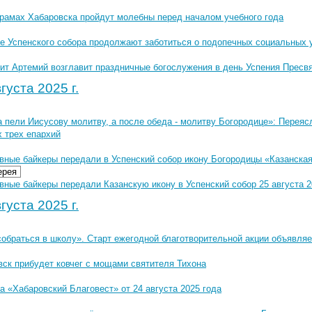
храмах Хабаровска пройдут молебны перед началом учебного года
е Успенского собора продолжают заботиться о подопечных социальных
ит Артемий возглавит праздничные богослужения в день Успения Пресв
густа 2025 г.
а пели Иисусову молитву, а после обеда - молитву Богородице»: Перея
 трех епархий
вные байкеры передали в Успенский собор икону Богородицы «Казанска
ерея
ные байкеры передали Казанскую икону в Успенский собор 25 августа 20
густа 2025 г.
собраться в школу». Старт ежегодной благотворительной акции объявля
вск прибудет ковчег с мощами святителя Тихона
 «Хабаровский Благовест» от 24 августа 2025 года