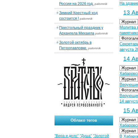
На здание
России на 2026 год.
palomnik
13 Ав
Зимний Крестный ход
состоится !
palomnik
Журнал
Молитва 
Престольный праздник у
памятник
Архангела Михаила
palomnik
Фотогал
Золотой октябрь в
Секретарь
Петропавловке.
palomnik
августа 20
14 Ав
Журнал
Хабаровс
Журнал
Верующие
Фотогал
Верующие
14 август
15 Ав
Журнал
Облако тегов
Хабаровс
Журнал
"Вера и дело"
"Душа"
"Золотой
В Хабаро