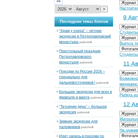
31
Журнал
Настояте
>
9 Авг
Последние темы блогов
Журнал
“Храм у озера” – летние
Студенты 
экскурсии в Петропавловский
Журнал
монастырь
palomnik
Выпуск те
Фотогал
Престольный праздник
Студенты 
Петропавловского
монастыря
11 Ав
palomnik
Поездки по России 2026 –
Журнал
специально для
Возможно
дальневосточников !
palomnik
медицинс
Журнал
Большие экскурсии для всех в
Ребята и
феврале и марте
palomnik
12 Ав
“Татьянин день” – большая
экскурсия
palomnik
Журнал
Митропол
Зимние экскурсии для
Журнал
паломников
palomnik
На здани
Фотогал
Идет запись в поездки по