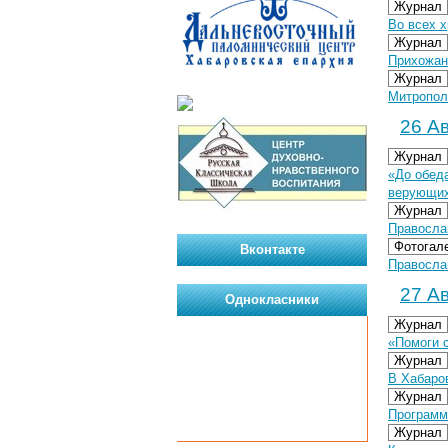
Журнал
Во всех 
Журнал
Прихожан
Журнал
Митропол
26 Ав
Журнал
«До обед
верующих
Журнал
Правосла
Фотогал
Вконтакте
Православ
27 Ав
Однокласники
Журнал
«Помоги 
Журнал
В Хабаро
Журнал
Программа
Журнал