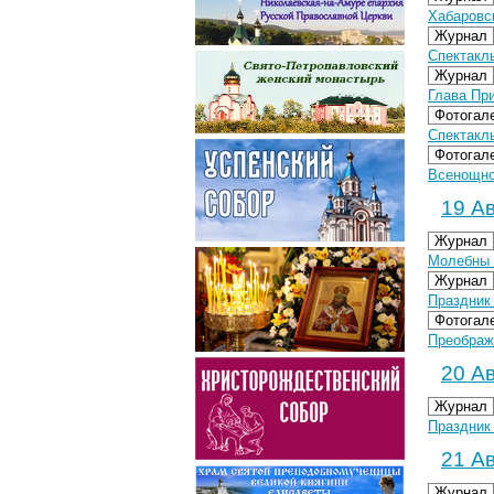
Хабаровс
Журнал
Спектакл
Журнал
Глава Пр
Фотогал
Спектакль
Фотогал
Всенощно
19 Ав
Журнал
Молебны 
Журнал
Праздник
Фотогал
Преображ
20 Ав
Журнал
Праздник
21 Ав
Журнал