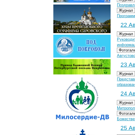
Поздравл
Журнал
Программа
22 Ав
Журнал
Руководи
информац
Фотогал
Августовс
23 Ав
Журнал
Представ
образова
24 Ав
Журнал
Митропол
Фотогал
Божестве
25 Ав