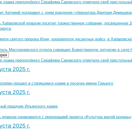
е храма преподобного Серафима Саровского отметили свой престольны
ит Артемий поздравил с днем рождения губернатора Дмитрия Демешина
ь Хабаровской епархии посетил торжественное собрание, посвященное 1
округа
мяти святого пророка Илии, покровителя десантных войск, в Хабаровск
тель Миссионерского отдела совершил Божественную литургию в селе 
ерея
 храма преподобного Серафима Саровского отметили свой престольный п
уста 2025 г.
олебен прошел в строящемся храме в поселке имени Горького
уста 2025 г.
ный праздник Ильинского храма
ь епархии ознакомился с реализацией проекта «Культура малой родины»
уста 2025 г.