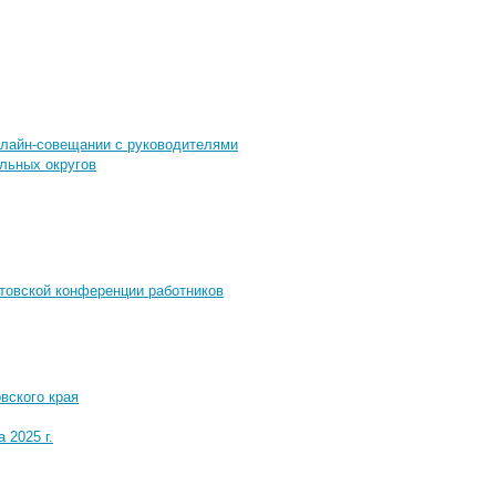
нлайн-совещании с руководителями
льных округов
товской конференции работников
вского края
 2025 г.