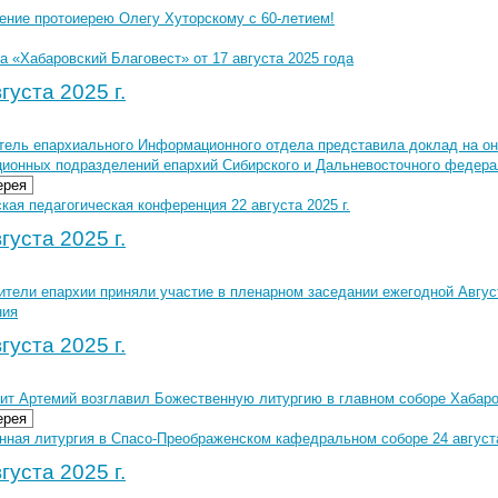
ение протоиерею Олегу Хуторскому с 60-летием!
 «Хабаровский Благовест» от 17 августа 2025 года
густа 2025 г.
тель епархиального Информационного отдела представила доклад на о
ионных подразделений епархий Сибирского и Дальневосточного федера
ерея
кая педагогическая конференция 22 августа 2025 г.
густа 2025 г.
ители епархии приняли участие в пленарном заседании ежегодной Авгус
ния
густа 2025 г.
ит Артемий возглавил Божественную литургию в главном соборе Хабаро
ерея
нная литургия в Спасо-Преображенском кафедральном соборе 24 августа
густа 2025 г.