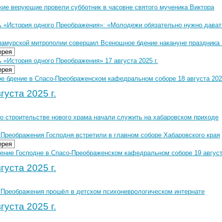
кие верующие провели субботник в часовне святого мученика Виктора
ь «История одного Преображения»: «Молодежи обязательно нужно дават
иамурской митрополии совершил Всенощное бдение накануне праздника
ерея
 «История одного Преображения» 17 августа 2025 г.
ерея
е бдение в Спасо-Преображенском кафедральном соборе 18 августа 2025
густа 2025 г.
о строительстве нового храма начали служить на хабаровском приходе
 Преображения Господня встретили в главном соборе Хабаровского края
ерея
ение Господне в Спасо-Преображенском кафедральном соборе 19 августа
густа 2025 г.
 Преображения прошёл в детском психоневрологическом интернате
густа 2025 г.