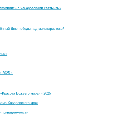
накомились с хабаровскими святынями
щённый Дню победы над милитаристской
твых»
 2025 г.
«Красота Божьего мира» - 2025
рама Хабаровского края
е принадлежности