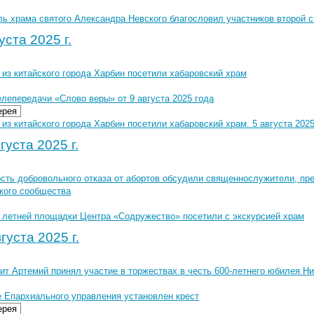
ль храма святого Александра Невского благословил участников второй 
уста 2025 г.
из китайского города Харбин посетили хабаровский храм
лепередачи «Слово веры» от 9 августа 2025 года
ерея
из китайского города Харбин посетили хабаровский храм. 5 августа 2025
густа 2025 г.
сть добровольного отказа от абортов обсудили священнослужители, пре
кого сообщества
з летней площадки Центра «Содружество» посетили с экскурсией храм
густа 2025 г.
ит Артемий принял участие в торжествах в честь 600-летнего юбилея Н
е Епархиального управления установлен крест
ерея