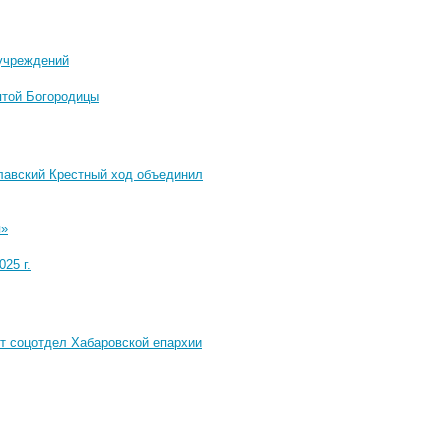
 учреждений
ятой Богородицы
славский Крестный ход объединил
я»
25 г.
ет соцотдел Хабаровской епархии