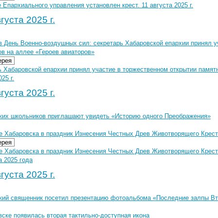
 Епархиального управления установлен крест. 11 августа 2025 г.
густа 2025 г.
в День Военно-воздушных сил: секретарь Хабаровской епархии принял у
ов на аллее «Героев авиаторов»
ерея
 Хабаровской епархии принял участие в торжественном открытии памятн
25 г.
густа 2025 г.
ких школьников приглашают увидеть «Историю одного Преображения»
 Хабаровска в праздник Изнесения Честных Древ Животворящего Креста
ерея
 Хабаровска в праздник Изнесения Честных Древ Животворящего Креста
а 2025 года
густа 2025 г.
кий священник посетил презентацию фотоальбома «Последние залпы Вт
вске появилась вторая тактильно-доступная икона