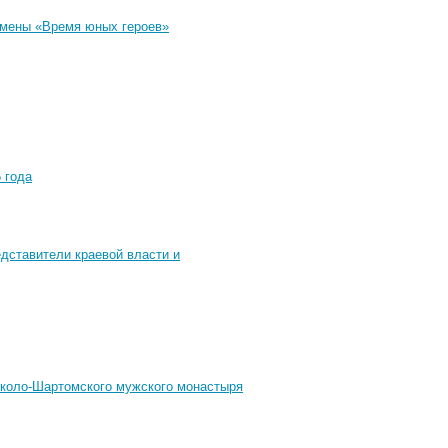
смены «Время юных героев»
 года
дставители краевой власти и
иколо-Шартомского мужского монастыря