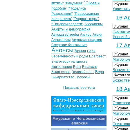
"Образ и
витязь"
"Ландыши"
Журнал
подобие"
"Поделись
Участник
Рождеством"
"Православная
16 Ав
инициатива"
"Радость веры"
"Синдром радости"
Аборигены
Журнал
Аборты и демография
Настояте
Автокатастрофа
Аксиос
Акция
Японией 
Алкоголизм
Амурская епархия
17 Ав
Амурское благочиние
Анонсы
Армия
Бари
Журнал
Беременность и роды
Благовест
Митропол
Благотворительность
Журнал
Богословие
Брак
В начале
Выпуск те
Вера
было слово
Великий пост
Фотогал
Викариатство
Вопросы
Божестве
Показать все теги
18 Ав
Журнал
Стартова
Журнал
Митропол
Журнал
Прихожан
Журнал