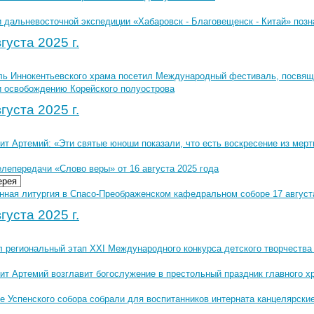
и дальневосточной экспедиции «Хабаровск - Благовещенск - Китай» поз
густа 2025 г.
ль Иннокентьевского храма посетил Международный фестиваль, посвя
и освобождению Корейского полуострова
густа 2025 г.
ит Артемий: «Эти святые юноши показали, что есть воскресение из мер
лепередачи «Слово веры» от 16 августа 2025 года
ерея
нная литургия в Спасо-Преображенском кафедральном соборе 17 августа
густа 2025 г.
л региональный этап XХI Международного конкурса детского творчества 
ит Артемий возглавит богослужение в престольный праздник главного х
е Успенского собора собрали для воспитанников интерната канцелярски