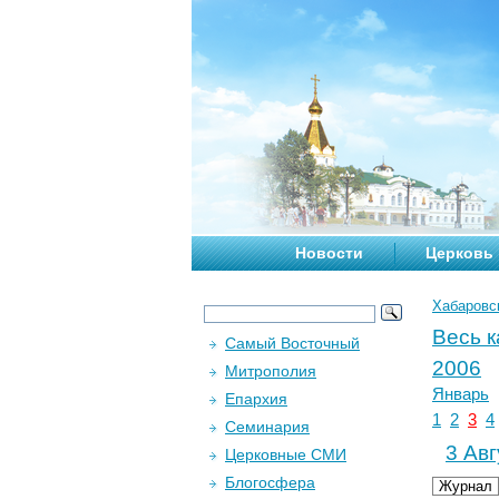
Новости
Церковь
Хабаровс
Весь 
Самый Восточный
2006
Митрополия
Январь
Епархия
1
2
3
4
Семинария
3 Авг
Церковные СМИ
Блогосфера
Журнал