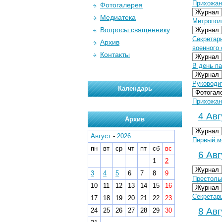
Прихожан
Фотогалерея
Журнал
Медиатека
Митропол
Вопросы священнику
Журнал
Секретар
Архив
военного 
Контакты
Журнал
В день па
Журнал
Руководи
Календарь
Фотогал
Прихожане
4 Авг
Архив
Журнал
Август
-
2026
Первый м
пн
вт
ср
чт
пт
сб
вс
6 Авг
1
2
Журнал
3
4
5
6
7
8
9
Престоль
10
11
12
13
14
15
16
Журнал
Секретар
17
18
19
20
21
22
23
8 Авг
24
25
26
27
28
29
30