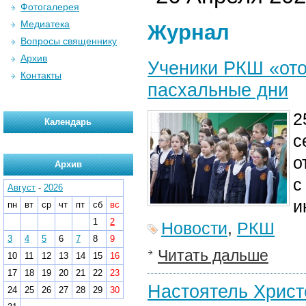
Фотогалерея
Медиатека
Журнал
Вопросы священнику
Архив
Ученики РКШ «ото
Контакты
пасхальные дни
2
Календарь
с
о
Архив
с
Август
-
2026
и
пн
вт
ср
чт
пт
сб
вс
1
2
Новости
,
РКШ
3
4
5
6
7
8
9
Читать дальше
10
11
12
13
14
15
16
17
18
19
20
21
22
23
Настоятель Христ
24
25
26
27
28
29
30