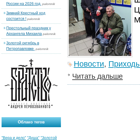
России на 2026 год.
palomnik
Ц
Зимний Крестный ход
М
состоится !
palomnik
Престольный праздник у
Архангела Михаила
palomnik
Золотой октябрь в
Петропавловке.
palomnik
Новости
,
Приход
Читать дальше
Облако тегов
"Вера и дело"
"Душа"
"Золотой