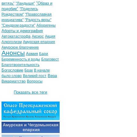
"Образ и
витязь"
"Ландыши"
подобие"
"Поделись
Рождеством"
"Православная
инициатива"
"Радость веры"
"Синдром радости"
Аборигены
Аборты и демография
Автокатастрофа
Аксиос
Акция
Алкоголизм
Амурская епархия
Амурское благочиние
Анонсы
Армия
Бари
Беременность и роды
Благовест
Благотворительность
Богословие
Брак
В начале
Вера
было слово
Великий пост
Викариатство
Вопросы
Показать все теги