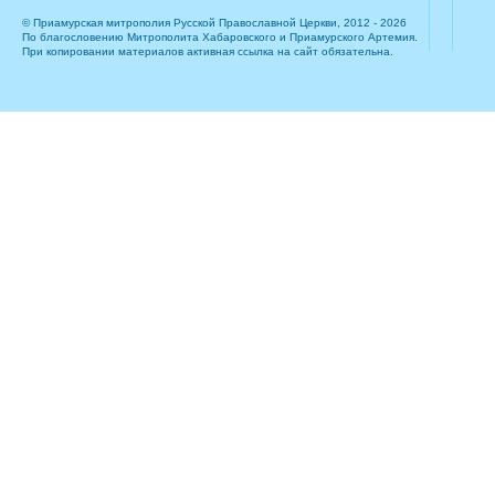
© Приамурская митрополия Русской Православной Церкви, 2012 - 2026
По благословению Митрополита Хабаровского и Приамурского Артемия.
При копировании материалов активная ссылка на сайт обязательна.