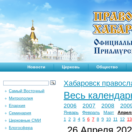
Новости
Церковь
Общество
Хабаровск правосл
Самый Восточный
Весь календар
Митрополия
2006
2007
2008
200
Епархия
Январь
Февраль
Март
Апрел
Семинария
1
2
3
4
5
6
7
8
9
10
11
12
13
Церковные СМИ
26 Апреля 2025
Блогосфера