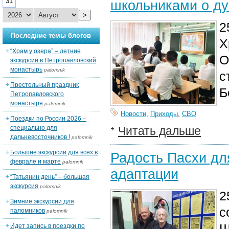
31
школьниками о д
>
2
Последние темы блогов
Х
“Храм у озера” – летние
О
экскурсии в Петропавловский
монастырь
palomnik
с
Престольный праздник
Б
Петропавловского
монастыря
palomnik
Новости
,
Приходы
,
СВО
Поездки по России 2026 –
специально для
Читать дальше
дальневосточников !
palomnik
Большие экскурсии для всех в
Радость Пасхи дл
феврале и марте
palomnik
адаптации
“Татьянин день” – большая
экскурсия
palomnik
2
Зимние экскурсии для
с
паломников
palomnik
Ш
Идет запись в поездки по