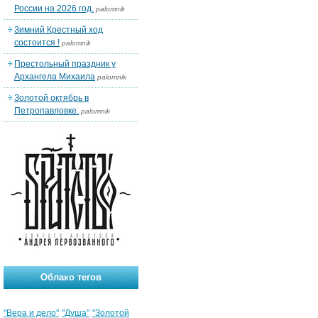
России на 2026 год.
palomnik
Зимний Крестный ход
состоится !
palomnik
Престольный праздник у
Архангела Михаила
palomnik
Золотой октябрь в
Петропавловке.
palomnik
Облако тегов
"Вера и дело"
"Душа"
"Золотой