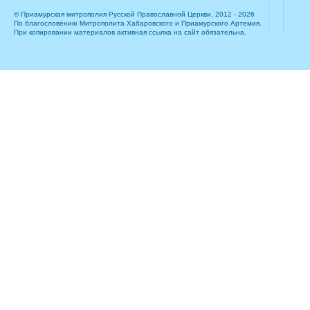
© Приамурская митрополия Русской Православной Церкви, 2012 - 2026
По благословению Митрополита Хабаровского и Приамурского Артемия.
При копировании материалов активная ссылка на сайт обязательна.