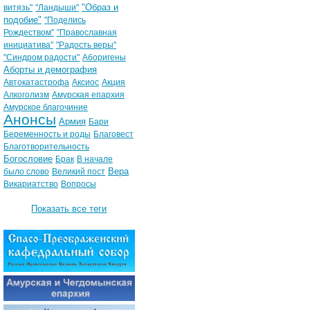
"Образ и
витязь"
"Ландыши"
подобие"
"Поделись
Рождеством"
"Православная
инициатива"
"Радость веры"
"Синдром радости"
Аборигены
Аборты и демография
Автокатастрофа
Аксиос
Акция
Алкоголизм
Амурская епархия
Амурское благочиние
Анонсы
Армия
Бари
Беременность и роды
Благовест
Благотворительность
Богословие
Брак
В начале
Вера
было слово
Великий пост
Викариатство
Вопросы
Показать все теги