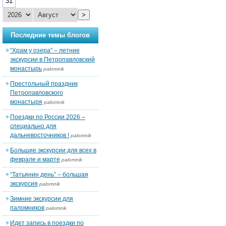
31
>
Последние темы блогов
“Храм у озера” – летние
экскурсии в Петропавловский
монастырь
palomnik
Престольный праздник
Петропавловского
монастыря
palomnik
Поездки по России 2026 –
специально для
дальневосточников !
palomnik
Большие экскурсии для всех в
феврале и марте
palomnik
“Татьянин день” – большая
экскурсия
palomnik
Зимние экскурсии для
паломников
palomnik
Идет запись в поездки по