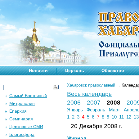
Новости
Церковь
Общество
Хабаровск православный
→
Календа
Весь календарь
Самый Восточный
2006
2007
2008
200
Митрополия
Январь
Февраль
Март
Апрел
Епархия
1
2
3
4
5
6
7
8
9
10
11
12
13
Семинария
20 Декабря 2008 г.
Церковные СМИ
Блогосфера
Журнал