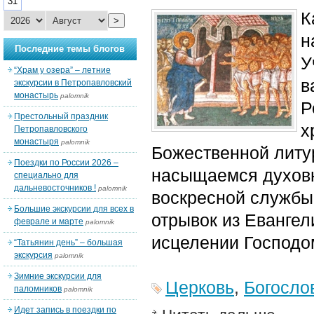
31
К
>
н
Последние темы блогов
У
“Храм у озера” – летние
в
экскурсии в Петропавловский
монастырь
palomnik
Р
Престольный праздник
х
Петропавловского
монастыря
palomnik
Божественной литу
Поездки по России 2026 –
насыщаемся духов
специально для
дальневосточников !
palomnik
воскресной службы,
Большие экскурсии для всех в
отрывок из Евангел
феврале и марте
palomnik
исцелении Господо
“Татьянин день” – большая
экскурсия
palomnik
Зимние экскурсии для
Церковь
,
Богосло
паломников
palomnik
Идет запись в поездки по