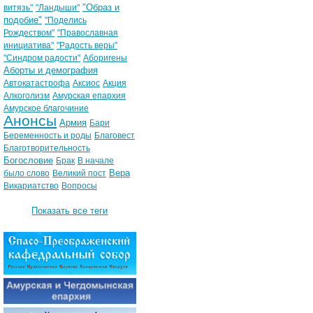
"Образ и
витязь"
"Ландыши"
подобие"
"Поделись
Рождеством"
"Православная
инициатива"
"Радость веры"
"Синдром радости"
Аборигены
Аборты и демография
Автокатастрофа
Аксиос
Акция
Алкоголизм
Амурская епархия
Амурское благочиние
Анонсы
Армия
Бари
Беременность и роды
Благовест
Благотворительность
Богословие
Брак
В начале
Вера
было слово
Великий пост
Викариатство
Вопросы
Показать все теги