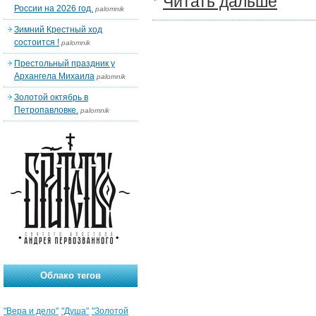
Читать дальше
России на 2026 год.
palomnik
Зимний Крестный ход
состоится !
palomnik
Престольный праздник у
Архангела Михаила
palomnik
Золотой октябрь в
Петропавловке.
palomnik
Облако тегов
"Вера и дело"
"Душа"
"Золотой