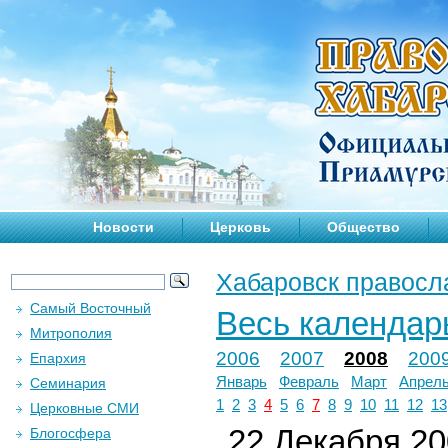
Новости
Церковь
Общество
Хабаровск правосл
Самый Восточный
Весь календар
Митрополия
2006
2007
2008
200
Епархия
Январь
Февраль
Март
Апрел
Семинария
1
2
3
4
5
6
7
8
9
10
11
12
13
Церковные СМИ
22 Декабря 200
Блогосфера