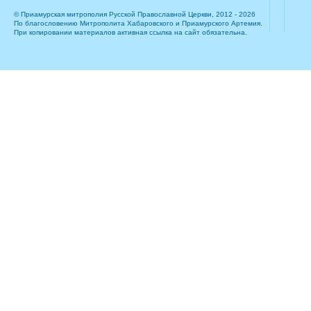
© Приамурская митрополия Русской Православной Церкви, 2012 - 2026
По благословению Митрополита Хабаровского и Приамурского Артемия.
При копировании материалов активная ссылка на сайт обязательна.