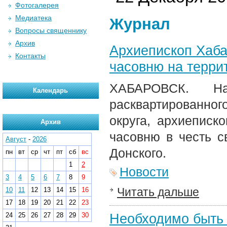
Фотогалерея
Медиатека
Журнал
Вопросы священнику
Архив
Архиепископ Хаба
Контакты
часовню на терри
ХАБАРОВСК. На
Календарь
расквартированног
округа, архиеписк
Архив
часовню в честь с
Август
-
2026
Донского.
пн
вт
ср
чт
пт
сб
вс
1
2
Новости
3
4
5
6
7
8
9
Читать дальше
10
11
12
13
14
15
16
17
18
19
20
21
22
23
Необходимо быть 
24
25
26
27
28
29
30