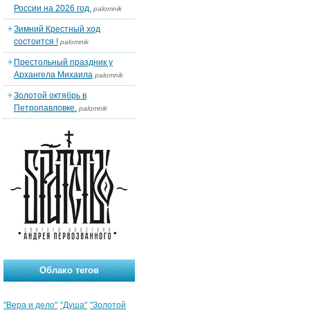
России на 2026 год.
palomnik
Зимний Крестный ход
состоится !
palomnik
Престольный праздник у
Архангела Михаила
palomnik
Золотой октябрь в
Петропавловке.
palomnik
Облако тегов
"Вера и дело"
"Душа"
"Золотой