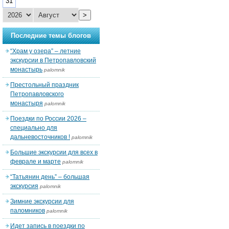
31
>
Последние темы блогов
“Храм у озера” – летние
экскурсии в Петропавловский
монастырь
palomnik
Престольный праздник
Петропавловского
монастыря
palomnik
Поездки по России 2026 –
специально для
дальневосточников !
palomnik
Большие экскурсии для всех в
феврале и марте
palomnik
“Татьянин день” – большая
экскурсия
palomnik
Зимние экскурсии для
паломников
palomnik
Идет запись в поездки по