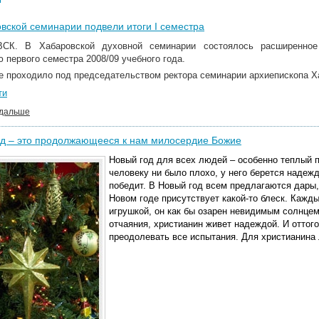
вской семинарии подвели итоги I семестра
СК. В Хабаровской духовной семинарии состоялось расширенное 
 первого семестра 2008/09 учебного года.
е проходило под председательством ректора семинарии архиепископа Х
ти
 дальше
од – это продолжающееся к нам милосердие Божие
Новый год для всех людей – особенно теплый п
человеку ни было плохо, у него берется надежд
победит. В Новый год всем предлагаются дары
Новом годе присутствует какой-то блеск. Кажд
игрушкой, он как бы озарен невидимым солнцем
отчаяния, христианин живет надеждой. И оттого
преодолевать все испытания. Для христианина 