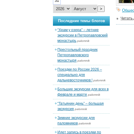
31
>
Общес
Читать
Последние темы блогов
“Храм у озера” – летние
экскурсии в Петропавловский
монастырь
palomnik
Престольный праздник
Петропавловского
монастыря
palomnik
Поездки по России 2026 –
специально для
дальневосточников !
palomnik
Большие экскурсии для всех в
феврале и марте
palomnik
“Татьянин день” – большая
экскурсия
palomnik
Зимние экскурсии для
паломников
palomnik
Идет запись в поездки по