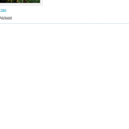
тво
 дальше