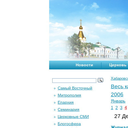
Новости
Церковь
Хабаровс
Весь 
Самый Восточный
2006
Митрополия
Январь
Епархия
1
2
3
4
Семинария
27 Де
Церковные СМИ
Блогосфера
Журна