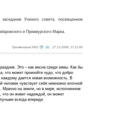
заседание Ученого совета, посвященное
абаровского и Приамурского Марка.
Просмотров 5961
(0)
27.12.2008, 17:11:00
раздник. Это – как весна среди зимы. Как бы
а, что может произойти чудо, что добро
, каждому дается новая возможность. В
ый человек чувствует себя немножко елочной
. Мрачно на земле, но в мире, исполненном
, что он живет надеждой, он может
лучшее всегда впереди.