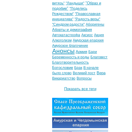
"Образ и
витязь"
"Ландыши"
подобие"
"Поделись
Рождеством"
"Православная
инициатива"
"Радость веры"
"Синдром радости"
Аборигены
Аборты и демография
Автокатастрофа
Аксиос
Акция
Алкоголизм
Амурская епархия
Амурское благочиние
Анонсы
Армия
Бари
Беременность и роды
Благовест
Благотворительность
Богословие
Брак
В начале
Вера
было слово
Великий пост
Викариатство
Вопросы
Показать все теги