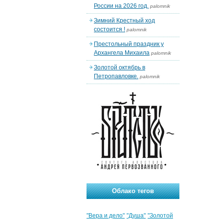
России на 2026 год.
palomnik
Зимний Крестный ход
состоится !
palomnik
Престольный праздник у
Архангела Михаила
palomnik
Золотой октябрь в
Петропавловке.
palomnik
Облако тегов
"Вера и дело"
"Душа"
"Золотой