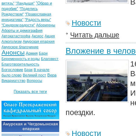
В
"Образ и
витязь"
"Ландыши"
подобие"
"Поделись
Рождеством"
"Православная
инициатива"
"Радость веры"
Новости
"Синдром радости"
Аборигены
Аборты и демография
Читать дальше
Автокатастрофа
Аксиос
Акция
Алкоголизм
Амурская епархия
Амурское благочиние
Вложение в челов
Анонсы
Армия
Бари
Беременность и роды
Благовест
1
Благотворительность
Богословие
Брак
В начале
В
Вера
было слово
Великий пост
Викариатство
Вопросы
м
И
Показать все теги
н
поездки.
Новости