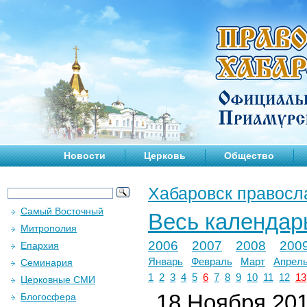
Новости
Церковь
Общество
Хабаровск правосл
Самый Восточный
Весь календар
Митрополия
2006
2007
2008
200
Епархия
Январь
Февраль
Март
Апрел
Семинария
1
2
3
4
5
6
7
8
9
10
11
12
13
Церковные СМИ
18 Ноября 2011
Блогосфера