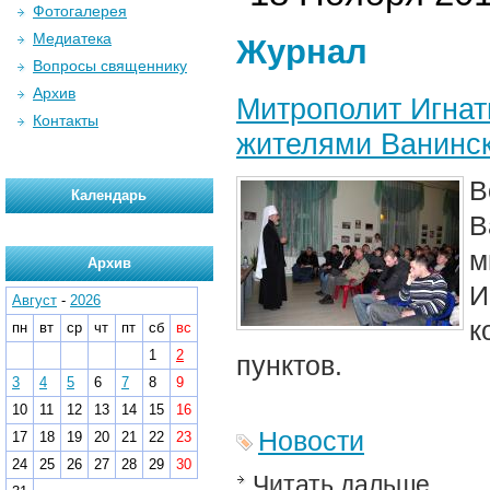
Фотогалерея
Медиатека
Журнал
Вопросы священнику
Архив
Митрополит Игнат
Контакты
жителями Ванинск
В
Календарь
В
м
Архив
И
Август
-
2026
к
пн
вт
ср
чт
пт
сб
вс
1
2
пунктов.
3
4
5
6
7
8
9
10
11
12
13
14
15
16
Новости
17
18
19
20
21
22
23
24
25
26
27
28
29
30
Читать дальше