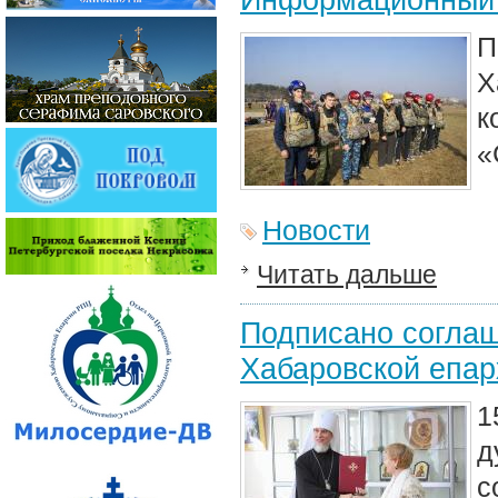
П
Х
к
«
Новости
Читать дальше
Подписано соглаш
Хабаровской епар
1
д
с