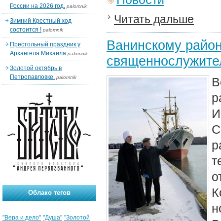
России на 2026 год.
palomnik
Читать дальше
Зимний Крестный ход
состоится !
palomnik
Ванинскому райо
Престольный праздник у
Архангела Михаила
palomnik
священнослужите
Золотой октябрь в
Петропавловке.
palomnik
В
р
И
С
р
т
о
К
Облако тегов
н
"Вера и дело"
"Душа"
"Золотой