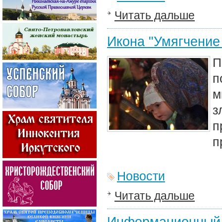
Читать дальше
Икона "Умягчение
П
п
м
з
п
п
Новости
Читать дальше
Информационный