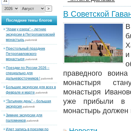
31
>
В Советской Гава
Последние темы блогов
В
“Храм у озера” – летние
б
экскурсии в Петропавловский
монастырь
palomnik
Х
Престольный праздник
и
Петропавловского
монастыря
palomnik
о
Поездки по России 2026 –
праведного воин
специально для
дальневосточников !
palomnik
монастыря стан
Большие экскурсии для всех в
монастыря Иванов
феврале и марте
palomnik
уже прибыли в 
“Татьянин день” – большая
экскурсия
palomnik
монастырь должен 
Зимние экскурсии для
паломников
palomnik
Новости
Идет запись в поездки по