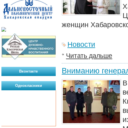
Х
Ц
женщин Хабаровско
Новости
Читать дальше
Вниманию генерал
Вконтакте
В
Однокласники
в
в
и