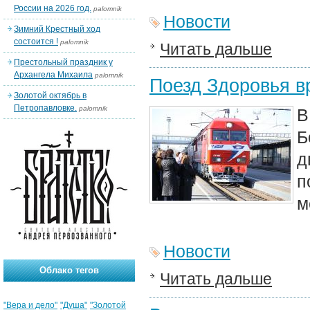
России на 2026 год.
palomnik
Новости
Зимний Крестный ход
состоится !
palomnik
Читать дальше
Престольный праздник у
Архангела Михаила
palomnik
Поезд Здоровья в
Золотой октябрь в
Петропавловке.
palomnik
В
Б
д
п
м
Новости
Облако тегов
Читать дальше
"Вера и дело"
"Душа"
"Золотой