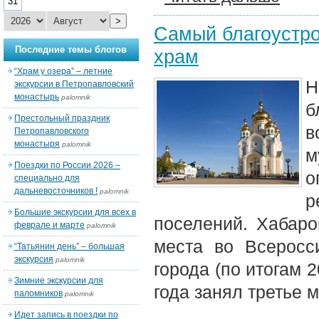
31
>
Самый благоустро
Последние темы блогов
храм
“Храм у озера” – летние
Н
экскурсии в Петропавловский
монастырь
palomnik
б
Престольный праздник
в
Петропавловского
монастыря
palomnik
м
Поездки по России 2026 –
о
специально для
дальневосточников !
palomnik
р
Большие экскурсии для всех в
поселений. Хабаро
феврале и марте
palomnik
места во Всеросс
“Татьянин день” – большая
экскурсия
palomnik
города (по итогам 2
Зимние экскурсии для
года занял третье 
паломников
palomnik
Идет запись в поездки по