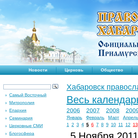
Новости
Церковь
Общество
Хабаровск правосл
Самый Восточный
Весь календар
Митрополия
2006
2007
2008
200
Епархия
Январь
Февраль
Март
Апрел
Семинария
1
2
3
4
5
6
7
8
9
10
11
12
13
Церковные СМИ
5 Ноября 2011 
Блогосфера