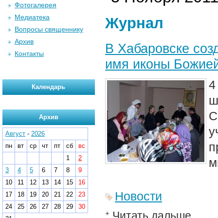
Фотогалерея
Медиатека
Журнал
Вопросы священнику
Архив
В Хабаровске соз
Контакты
имя иконы Божие
4
Календарь
ш
Архив
у
Август
-
2026
п
пн
вт
ср
чт
пт
сб
вс
1
2
м
3
4
5
6
7
8
9
10
11
12
13
14
15
16
Новости
17
18
19
20
21
22
23
24
25
26
27
28
29
30
Читать дальше