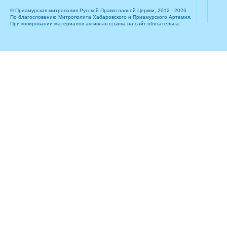
© Приамурская митрополия Русской Православной Церкви, 2012 - 2026
По благословению Митрополита Хабаровского и Приамурского Артемия.
При копировании материалов активная ссылка на сайт обязательна.