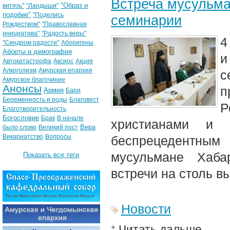
Встреча мусульма
"Образ и
витязь"
"Ландыши"
подобие"
"Поделись
семинарии
Рождеством"
"Православная
инициатива"
"Радость веры"
4
"Синдром радости"
Аборигены
Аборты и демография
и
Автокатастрофа
Аксиос
Акция
Алкоголизм
Амурская епархия
с
Амурское благочиние
Анонсы
п
Армия
Бари
Беременность и роды
Благовест
Р
Благотворительность
Богословие
Брак
В начале
христианами и 
Вера
было слово
Великий пост
Викариатство
Вопросы
беспрецедентны
мусульмане Хаба
Показать все теги
встречи на столь в
Новости
Читать дальше