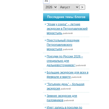
31
>
Последние темы блогов
“Храм у озера” – летние
экскурсии в Петропавловский
монастырь
palomnik
Престольный праздник
Петропавловского
монастыря
palomnik
Поездки по России 2026 –
специально для
дальневосточников !
palomnik
Большие экскурсии для всех в
феврале и марте
palomnik
“Татьянин день” – большая
экскурсия
palomnik
Зимние экскурсии для
паломников
palomnik
Идет запись в поездки по