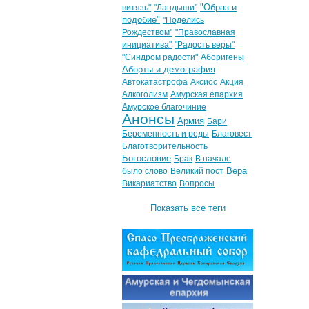
"Образ и
витязь"
"Ландыши"
подобие"
"Поделись
Рождеством"
"Православная
инициатива"
"Радость веры"
"Синдром радости"
Аборигены
Аборты и демография
Автокатастрофа
Аксиос
Акция
Алкоголизм
Амурская епархия
Амурское благочиние
Анонсы
Армия
Бари
Беременность и роды
Благовест
Благотворительность
Богословие
Брак
В начале
Вера
было слово
Великий пост
Викариатство
Вопросы
Показать все теги