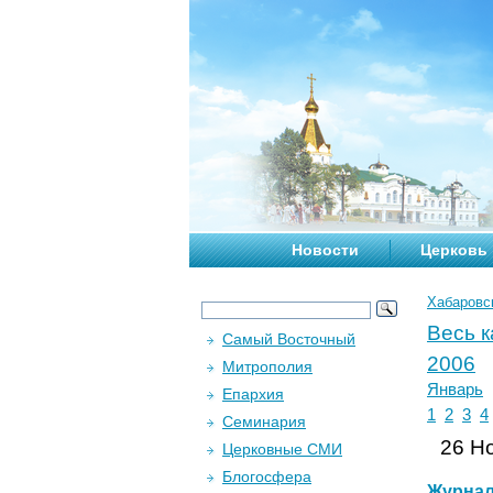
Новости
Церковь
Хабаровс
Весь 
Самый Восточный
2006
Митрополия
Январь
Епархия
1
2
3
4
Семинария
26 Но
Церковные СМИ
Блогосфера
Журна