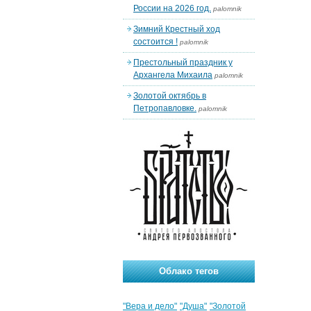
России на 2026 год.
palomnik
Зимний Крестный ход
состоится !
palomnik
Престольный праздник у
Архангела Михаила
palomnik
Золотой октябрь в
Петропавловке.
palomnik
Облако тегов
"Вера и дело"
"Душа"
"Золотой