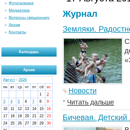
Фотогалерея
Медиатека
Журнал
Вопросы священнику
Архив
Земляки. Радостн
Контакты
С
д
Календарь
«
Архив
Август
-
2026
пн
вт
ср
чт
пт
сб
вс
Новости
1
2
Читать дальше
3
4
5
6
7
8
9
10
11
12
13
14
15
16
Бичевая. Детский
17
18
19
20
21
22
23
24
25
26
27
28
29
30
В