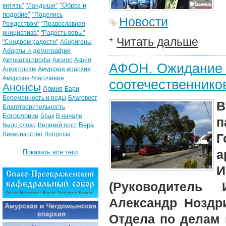
"Образ и
витязь"
"Ландыши"
подобие"
"Поделись
Новости
Рождеством"
"Православная
инициатива"
"Радость веры"
Читать дальше
"Синдром радости"
Аборигены
Аборты и демография
Автокатастрофа
Аксиос
Акция
АФОН. Ожидание 
Алкоголизм
Амурская епархия
Амурское благочиние
соотечественнико
Анонсы
Армия
Бари
Беременность и роды
Благовест
В
Благотворительность
Богословие
Брак
В начале
п
Вера
было слово
Великий пост
Викариатство
Вопросы
Г
а
Показать все теги
(Руководитель
Александр Ноздри
Отдела по делам 