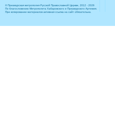
© Приамурская митрополия Русской Православной Церкви, 2012 - 2026
По благословению Митрополита Хабаровского и Приамурского Артемия.
При копировании материалов активная ссылка на сайт обязательна.