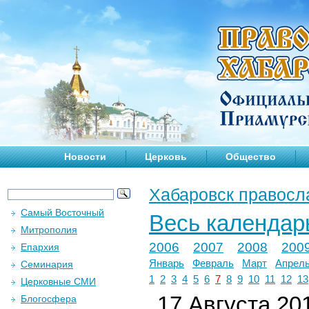
Новости
Церковь
Общество
Хабаровск правосл
Самый Восточный
Весь календар
Митрополия
2006
2007
2008
200
Епархия
Январь
Февраль
Март
Апрел
Семинария
1
2
3
4
5
6
7
8
9
10
11
12
13
Церковные СМИ
17 Августа 201
Блогосфера