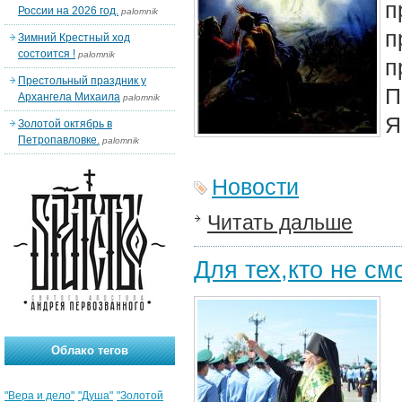
п
России на 2026 год.
palomnik
п
Зимний Крестный ход
состоится !
palomnik
п
Престольный праздник у
П
Архангела Михаила
palomnik
Я
Золотой октябрь в
Петропавловке.
palomnik
Новости
Читать дальше
Для тех,кто не см
Облако тегов
"Вера и дело"
"Душа"
"Золотой