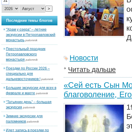
31
о
>
к
Последние темы блогов
к
“Храм у озера” – летние
экскурсии в Петропавловский
Д
монастырь
palomnik
Престольный праздник
Петропавловского
Новости
монастыря
palomnik
Читать дальше
Поездки по России 2026 –
специально для
дальневосточников !
palomnik
«Сей есть Сын М
Большие экскурсии для всех в
благоволение, Ег
феврале и марте
palomnik
“Татьянин день” – большая
1
экскурсия
palomnik
Б
Зимние экскурсии для
паломников
palomnik
э
Идет запись в поездки по