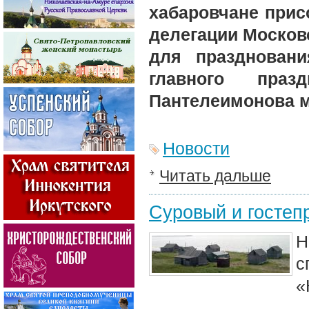
хабаровчане при
делегации Москов
для праздновани
главного пра
Пантелеимонова 
Новости
Читать дальше
Суровый и гостеп
Н
с
«